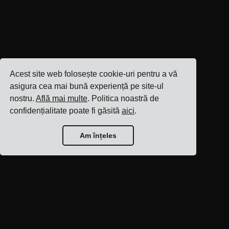
Acest site web folosește cookie-uri pentru a vă
asigura cea mai bună experiență pe site-ul
nostru.
Află mai multe
. Politica noastră de
confidențialitate poate fi găsită
aici
.
Am înțeles
Pagina principală a
blogului