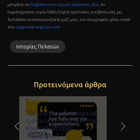
μπορείτε να
διαβάσετε την αρχική ανάρτηση εδώ
. Αν
παρατηρήσετε τυχόν λάθη ή έχετε προτάσεις για βελτίωση, μη
διστάσετε να επικοινωνήσετε μαζί μου, τον συγγραφέα, μέσω email
στο
support@cargoson.com
Ιστορίες Πελατών
Προτεινόμενα άρθρα
"Η διαχείριση της
Previous Slide
Next Sl
εφοδιαστικής έχει γίνει