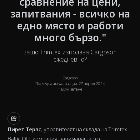
сравнение на цени,
запитвания - всичко на
едно място и работи
много бързо."
Защо Trimtex използва Cargoson
ежедневно?
Cargoson
Последна актуализация: 27 април 2024
1 мин четене
Пирет Терас
, управителят на склада на Trimtex
Baltic OÜ, компания, занимаваща се с