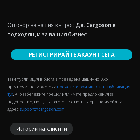
Отговор на вашия въпрос:
Да, Cargoson е
подходящ и за вашия бизнес
РЕГИСТРИРАЙТЕ АКАУНТ СЕГА
Тази публикация в блога е преведена машинно. Ако
предпочитате, можете да
прочетете оригиналната публикация
тук
. Ако забележите грешки или имате предложения за
подобрение, моля, свържете се с мен, автора, по имейл на
адрес
support@cargoson.com
Истории на клиенти