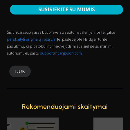
SUSISIEKITE SU MUMIS
Šis tinklaraščio įrašas buvo išverstas automatiškai. Jei norite, galite
perskaityti originalų įrašą čia
. Jei pastebėjote klaidų ar turite
pasiūlymų, kaip patobulinti, nedvejodami susisiekite su manimi,
autoriumi, el. paštu
support@cargoson.com
.
DUK
Rekomenduojami skaitymai