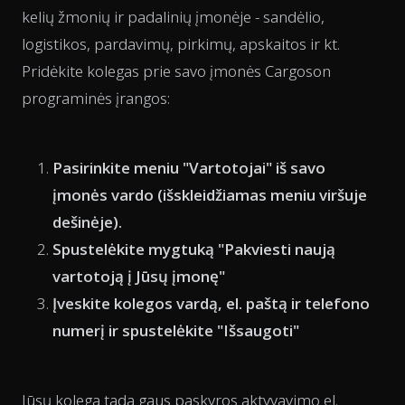
kelių žmonių ir padalinių įmonėje - sandėlio,
logistikos, pardavimų, pirkimų, apskaitos ir kt.
Pridėkite kolegas prie savo įmonės Cargoson
programinės įrangos:
Pasirinkite meniu "Vartotojai" iš savo
įmonės vardo (išskleidžiamas meniu viršuje
dešinėje).
Spustelėkite mygtuką "Pakviesti naują
vartotoją į Jūsų įmonę"
Įveskite kolegos vardą, el. paštą ir telefono
numerį ir spustelėkite "Išsaugoti"
Jūsų kolega tada gaus paskyros aktyvavimo el.