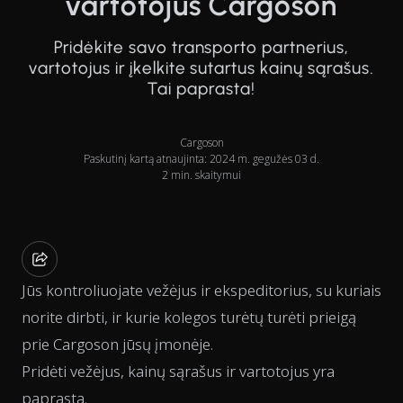
vartotojus Cargoson
Pridėkite savo transporto partnerius,
vartotojus ir įkelkite sutartus kainų sąrašus.
Tai paprasta!
Cargoson
Paskutinį kartą atnaujinta: 2024 m. gegužės 03 d.
2 min. skaitymui
Jūs kontroliuojate vežėjus ir ekspeditorius, su kuriais
norite dirbti, ir kurie kolegos turėtų turėti prieigą
prie Cargoson jūsų įmonėje.
Pridėti vežėjus, kainų sąrašus ir vartotojus yra
paprasta.