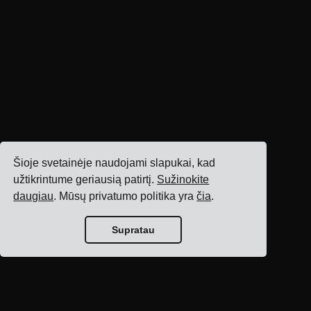
Šioje svetainėje naudojami slapukai, kad
užtikrintume geriausią patirtį.
Sužinokite
daugiau
. Mūsų privatumo politika yra
čia
.
Supratau