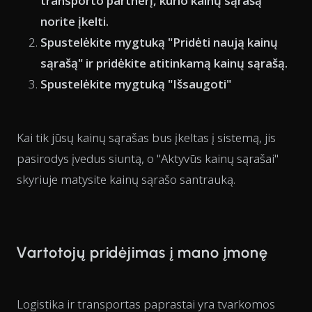
transporto partnerį, kurio kainų sąrašą
norite įkelti.
Spustelėkite mygtuką "Pridėti naują kainų
sąrašą" ir pridėkite atitinkamą kainų sąrašą.
Spustelėkite mygtuką "Išsaugoti"
Kai tik jūsų kainų sąrašas bus įkeltas į sistemą, jis
pasirodys įvedus siuntą, o "Aktyvūs kainų sąrašai"
skyriuje matysite kainų sąrašo santrauką.
Vartotojų pridėjimas į mano įmonę
Logistika ir transportas paprastai yra tvarkomos