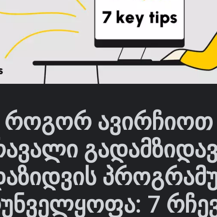
როგორ ავირჩიოთ
რავალი გადამზიდავ
დაზიდვის პროგრამ
უნველყოფა: 7 რჩევ