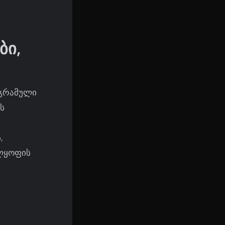
ბი,
ოგრამული
ს
,
ელყოფის