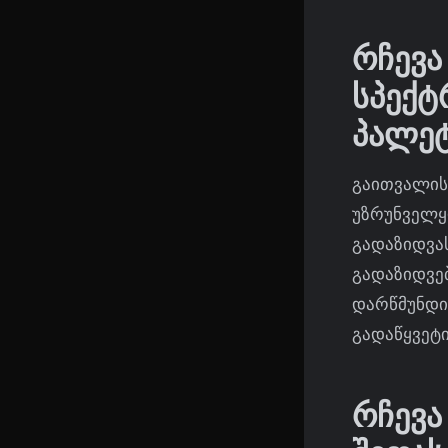
რჩევა
სპექტ
პალეტ
გაითვალის
უზრუნველყ
გადაზიდვას
გადაზიდვებ
დარწმუნდი
გადაწყვეტ
რჩევა