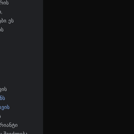
ორის
,
ი. ეს
ის
ფის
ნს
ავის
ს
რიანტი
ც შეიძლება