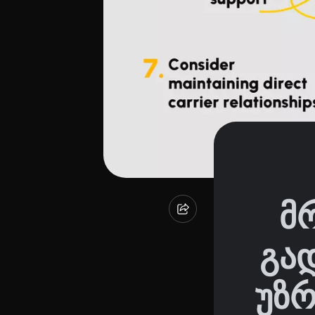
მ
გა
უზრ