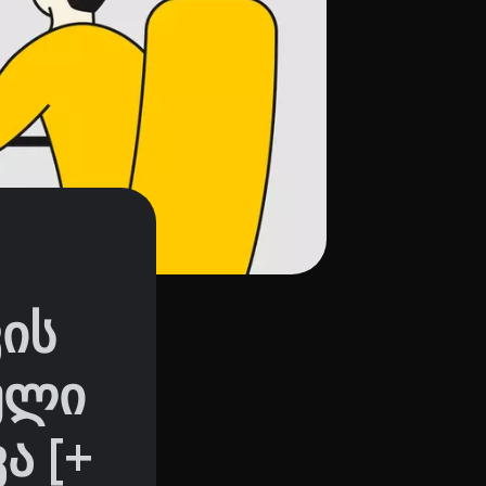
ის
ული
ა [+