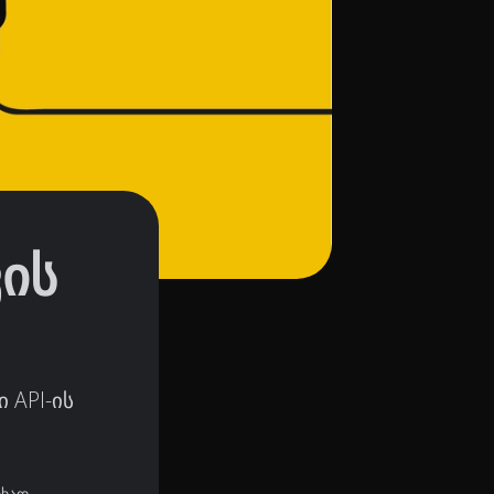
ის
 API-ის
თხად