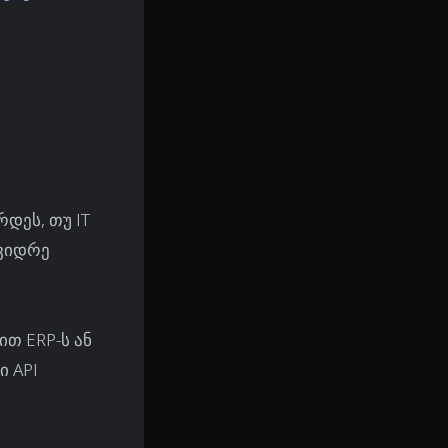
დეს, თუ IT
 ვიდრე
თ ERP-ს ან
ი API