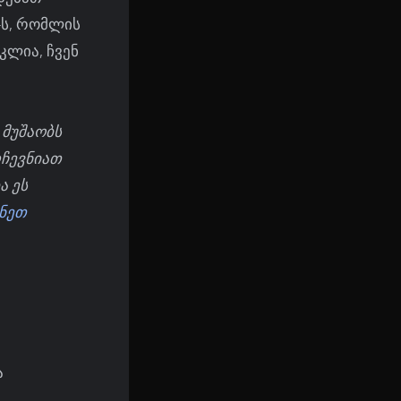
-ს, რომლის
კლია, ჩვენ
 მუშაობს
რჩევნიათ
ა ეს
ნეთ
ა