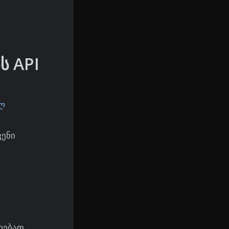
ს API
ულ
ვენი
I
დებათ