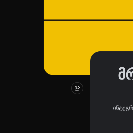
მ
ინტეგრ
Üla