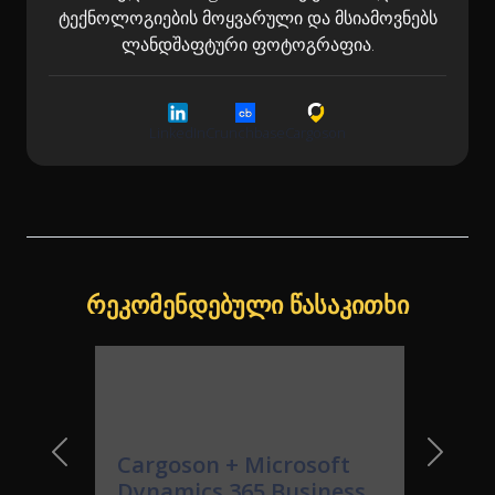
ტექნოლოგიების მოყვარული და მსიამოვნებს
ლანდშაფტური ფოტოგრაფია.
LinkedIn
Crunchbase
Cargoson
რეკომენდებული წასაკითხი
Cargoson + Microsoft
Previous Slide
Next Sl
Dynamics 365 Business
Central ინტეგრაცია