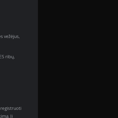
u
s vežėjus,
ES ribų,
registruoti
imą. Ji