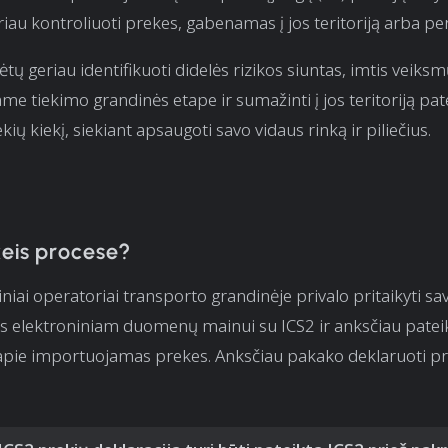
riau kontroliuoti prekes, gabenamas į jos teritoriją arba per
ėtų geriau identifikuoti didelės rizikos siuntas, imtis veiks
me tiekimo grandinės etape ir sumažinti į jos teritoriją pa
kių kiekį, siekiant apsaugoti savo vidaus rinką ir piliečius.
keis procese?
niai operatoriai transporto grandinėje privalo pritaikyti s
s elektroniniam duomenų mainui su ICS2 ir anksčiau pateik
 apie importuojamas prekes. Anksčiau pakako deklaruoti p