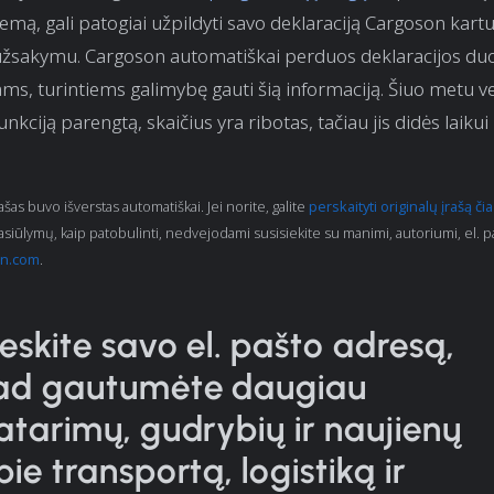
emą, gali patogiai užpildyti savo deklaraciją Cargoson kart
užsakymu. Cargoson automatiškai perduos deklaracijos du
ams, turintiems galimybę gauti šią informaciją. Šiuo metu v
funkciją parengtą, skaičius yra ribotas, tačiau jis didės laikui
rašas buvo išverstas automatiškai. Jei norite, galite
perskaityti originalų įrašą čia
pasiūlymų, kaip patobulinti, nedvejodami susisiekite su manimi, autoriumi, el. p
n.com
.
veskite savo el. pašto adresą,
ad gautumėte daugiau
atarimų, gudrybių ir naujienų
pie transportą, logistiką ir