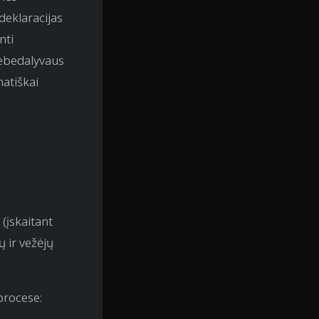
deklaracijas
nti
 nebedalyvaus
atiškai
(įskaitant
 ir vežėjų
procese: