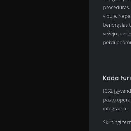
procedūras. 
viduje. Nepa
bendrąsias t
vežėjo pusės
perduodami iš
Kada turi
ICS2 įgyvend
pašto operat
integracija.
Skirtingi te