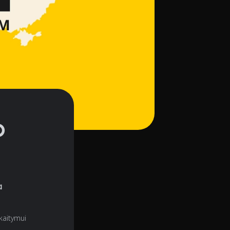
o
a
kaitymui