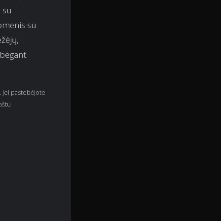
u su
omenis su
ežėjų,
 bėgant.
. Jei pastebėjote
aštu