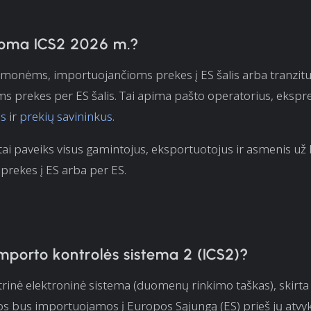
oma ICS2 2026 m.?
įmonėms, importuojančioms prekes į ES šalis arba tranzit
 prekes per ES šalis. Tai apima pašto operatorius, ekspre
us
ir
prekių savininkus
.
 tai paveiks visus gamintojus, eksportuotojus ir asmenis už 
 prekes į ES arba per ES.
mporto kontrolės sistema 2 (ICS2)?
trinė elektroninė sistema (duomenų rinkimo taškas), skirta 
os bus importuojamos į Europos Sąjungą (ES) prieš jų atvyk