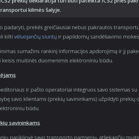
ICS2 prekių deklaracija turi būti pateikta ICS2 prieš pa
ransportui kilmės šalyje.
 padaryti, prekės greičiausiai nebus pakrautos transportu
i kilti
vėluojančių siuntų
ir papildomų sandėliavimo mokes
inimas sumažins rankinį informacijos apdorojimą ir jį pake
i keisis muitinės duomenimis elektroniniu būdu.
žėjams
peditoriaus ir pašto operatoriai integruos savo sistemas su 
mybę savo klientams (prekių savininkams) užpildyti prekių d
lektroniniu būdu.
ekių savininkams
nių pasikliovė savo transporto partneriu, atliekančiu muit