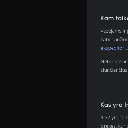
Kam taik
Vežėjams ir 
gabenančioms
ekspeditori
Netiesiogiai
siunčiančius
Kas yra I
ICS2 yra cen
prekes, kuri