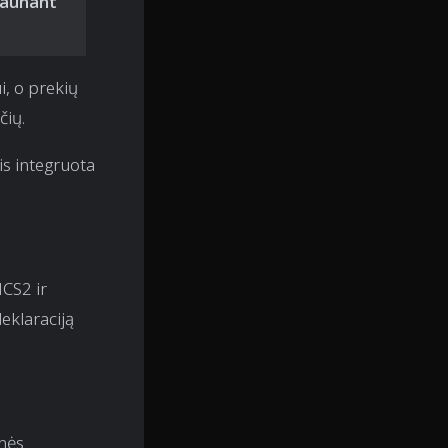
kraunant
i, o prekių
čių.
is integruota
ICS2 ir
eklaraciją
inės