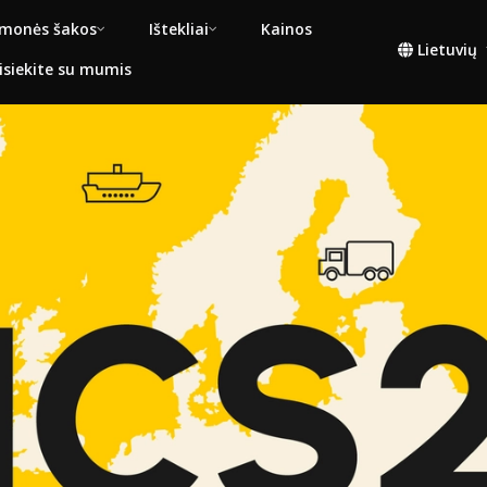
monės šakos
Ištekliai
Kainos
Lietuvių
isiekite su mumis