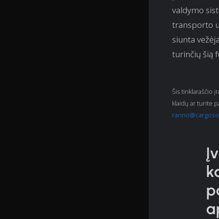
valdymo sist
transporto 
siunta vežėj
turinčių šią 
Šis tinklaraščio į
klaidų ar turite 
ranno@cargoso
Į
k
p
a