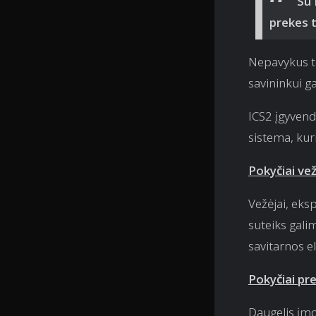
Su 
prekes t
Nepavykus to
savininkui gal
ICS2 įgyvend
sistema, kur
Pokyčiai ve
Vežėjai, eks
suteiks gali
savitarnos e
Pokyčiai pr
Daugelis įmo