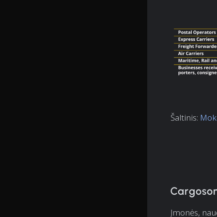
Šaltinis:
Moke
Cargoson
Įmonės, nau