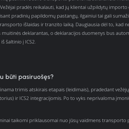
Vežėjai pradės reikalauti, kad jų klientai užpildytų importo 
isant pradinių papildomų pastangų, ilgainiui tai gali sumaži
ransporto išlaidas ir tranzito laiką. Daugiausia dėl to, kad
 muitinės deklarantas, o deklaracijos duomenys bus autom
 šaltinio į ICS2.
u būti pasiruošęs?
inama trimis atskirais etapais (leidimais), pradedant vežėjų 
orius) ir ICS2 integracijomis. Po to vyks neprivaloma įmonių
rminai taikomi priklausomai nuo jūsų vaidmens transporto 