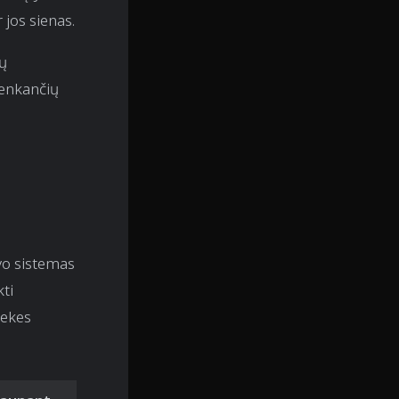
 jos sienas.
mų
tenkančių
avo sistemas
ti
rekes