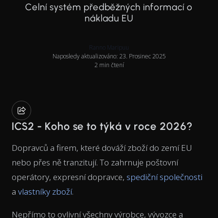
Celní systém předběžných informací o
nákladu EU
Ranno Maripuu
Naposledy aktualizováno: 23. Prosinec 2025
2 min čtení
ICS2 - Koho se to týká v roce 2026?
Dopravců a firem, které dováží zboží do zemí EU
nebo přes ně tranzitují. To zahrnuje poštovní
operátory, expresní dopravce,
spediční společnosti
a
vlastníky zboží
.
Nepřímo to ovlivní všechny výrobce, vývozce a