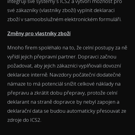
integrují své systémy s ICS2 a vytvoří možnost pro
své zákazníky (vlastníky zboží) vyplnit deklaraci
zboží v samoobslužném elektronickém formuláři.
Změny pro vlastníky zboží
Mnoho firem spoléhalo na to, že celní postupy za ně
vyřídí jejich přepravní partner. Dopravci začnou
požadovat, aby jejich zákazníci vyplňovali dovozní
deklarace interně. Navzdory počáteční dodatečné
námaze to má potenciál snížit celkové náklady na
přepravu a zkrátit dobu přepravy, protože celní
deklarant na straně dopravce by nebyl zapojen a
deklarační data se budou automaticky přesouvat ze
zdroje do ICS2.