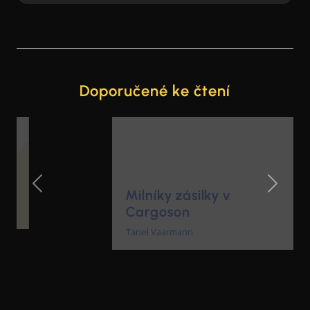
Doporučené ke čtení
Milníky zásilky v
Previous Slide
Next Sl
Cargoson
Tanel Vaarmann