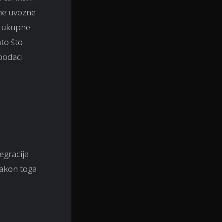
une uvozne
i ukupne
ato što
 podaci
egracija
Nakon toga