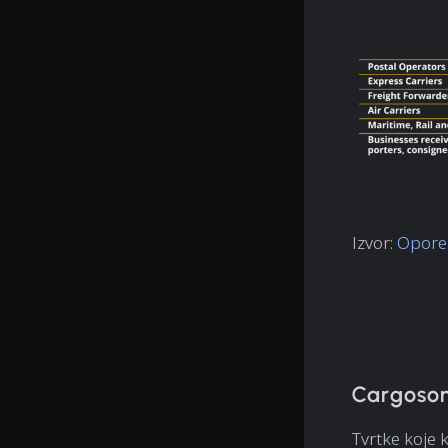
Izvor:
Oporez
Cargoson
Tvrtke koje 