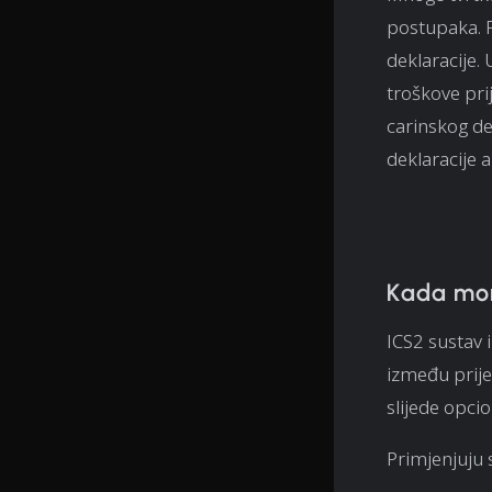
postupaka. P
deklaracije
troškove pri
carinskog de
deklaracije 
Kada mor
ICS2 sustav 
između prije
slijede opcio
Primjenjuju s