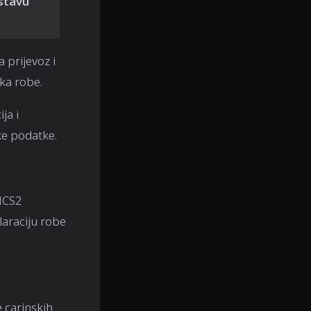
ustavu
a prijevoz i
ka robe.
ja i
ke podatke.
 ICS2
laraciju robe
 carinskih