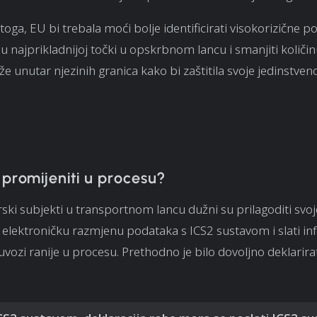
toga, EU bi trebala moći bolje identificirati visokorizične po
i u najprikladnijoj točki u opskrbnom lancu i smanjiti količi
že unutar njezinih granica kako bi zaštitila svoje jedinstveno 
 promijeniti u procesu?
ski subjekti u transportnom lancu dužni su prilagoditi svoj
elektroničku razmjenu podataka s ICS2 sustavom i slati in
 uvozi ranije u procesu. Prethodno je bilo dovoljno deklarir