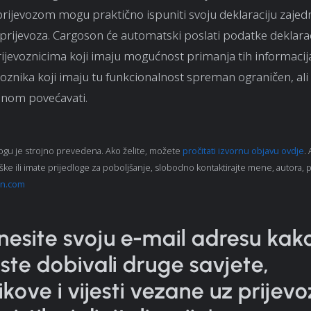
prijevozom mogu praktično ispuniti svoju deklaraciju zajed
ijevoza. Cargoson će automatski poslati podatke deklarac
ijevoznicima koji imaju mogućnost primanja tih informacij
voznika koji imaju tu funkcionalnost spreman ograničen, ali 
enom povećavati.
ogu je strojno prevedena. Ako želite, možete
pročitati izvornu objavu ovdje
.
ške ili imate prijedloge za poboljšanje, slobodno kontaktirajte mene, autora,
n.com
nesite svoju e-mail adresu kak
iste dobivali druge savjete,
rikove i vijesti vezane uz prijevo