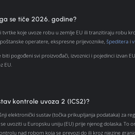
ga se tiče 2026. godine?
i tvrtke koje uvoze robu u zemlje EU ili tranzitiraju robu kr
 poštanske operatere, ekspresne prijevoznike,
špeditera
i
v
biti pogođeni svi proizvođači, izvoznici i pojedinci izvan EU 
oz EU.
stav kontrole uvoza 2 (ICS2)?
šnji elektronički sustav (točka prikupljanja podataka) za reg
 se uvoziti u Europsku uniju (EU) prije njenog dolaska. To
ontrolu nad robom koja se prevozi do ili kroz njezine granic