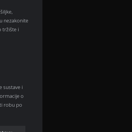
šiljke,
nu nezakonite
tržište i
e sustave i
formacije o
ati robu po