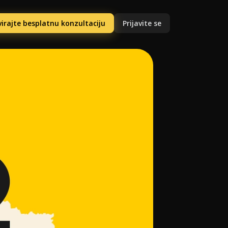
irajte besplatnu konzultaciju
Prijavite se