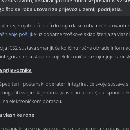
CS2 sustavom, deklaracija robe mora se poslati ICS2 s
go što se roba utovari za prijevoz u zemlji podrijetla.
učini, vjerojatno će doći do toga da se roba neće utovariti z
ašnjenje pošiljke
uz dodatne troškove skladištenja za vlasni
ja ICS2 sustava smanjit će količinu ručne obrade informaci
e integriranim sustavom koji elektronički razmjenjuje carins
 prijevoznike
 špediteri i poštanski operateri integrirat će svoje sustave s
mogućiti svojim klijentima (vlasnicima robe) da ispune dek
i na elektroničkom obrascu.
 vlasnike robe
 oslanjale su se na svog prijevoznog partnera za obavljanje