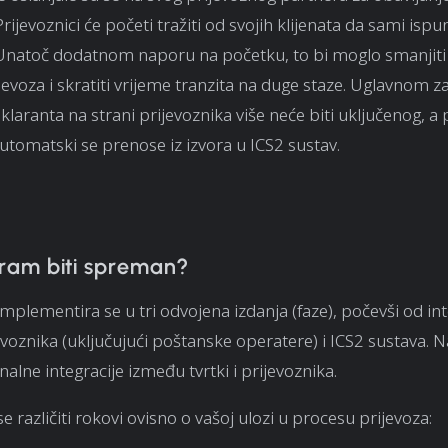
rijevoznici će početi tražiti od svojih klijenata da sami isp
. Unatoč dodatnom naporu na početku, to bi moglo smanjit
jevoza i skratiti vrijeme tranzita na duge staze. Uglavnom z
klaranta na strani prijevoznika više neće biti uključenog, a
automatski se prenose iz izvora u ICS2 sustav.
am biti spreman?
implementira se u tri odvojena izdanja (faze), počevši od int
voznika (uključujući poštanske operatere) i ICS2 sustava. 
nalne integracije između tvrtki i prijevoznika.
e različiti rokovi ovisno o vašoj ulozi u procesu prijevoza: