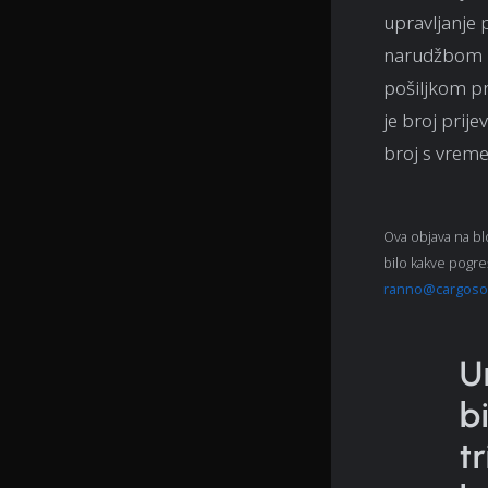
upravljanje 
narudžbom pr
pošiljkom pr
je broj prije
broj s vrem
Ova objava na bl
bilo kakve pogre
ranno@cargoso
U
b
t