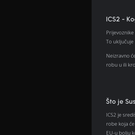
ICS2 - Ko
Prijevoznike 
To uključuje
Neizravno će 
robu u ili kr
Što je Su
ICS2 je sredi
robe koja će
EU-u bolju k