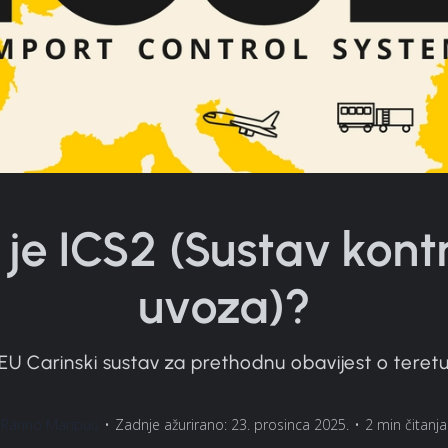
 je ICS2 (Sustav kont
uvoza)?
EU Carinski sustav za prethodnu obavijest o teret
Ranno Maripuu
•
Zadnje ažurirano: 23. prosinca 2025.
•
2 min čitanja