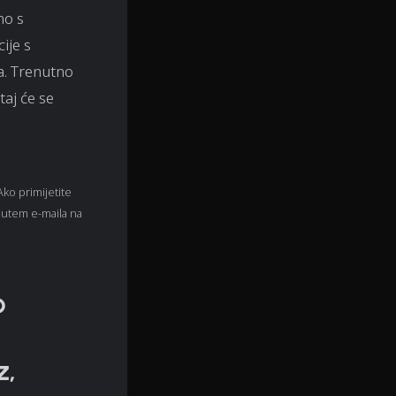
no s
ije s
a. Trenutno
taj će se
 Ako primijetite
 putem e-maila na
o
z,