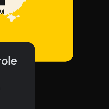
role
u