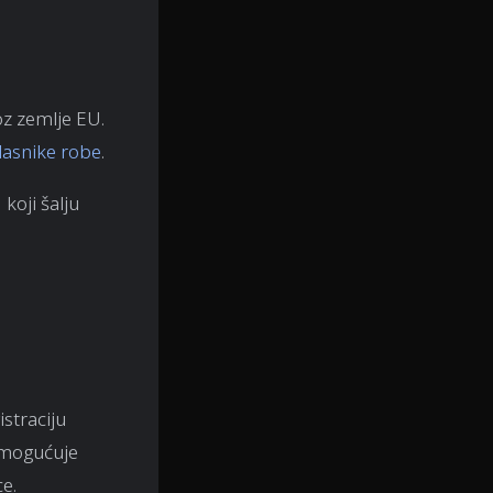
oz zemlje EU.
lasnike robe
.
koji šalju
istraciju
 omogućuje
e.