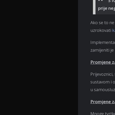
S I
prije ne
Ako se to ne 
uzrokovati
k
Implementaci
zamijeniti j
Promjene za
Prijevoznici,
sustavom i o
u samousluz
Promjene za
Mnoge tvrtke