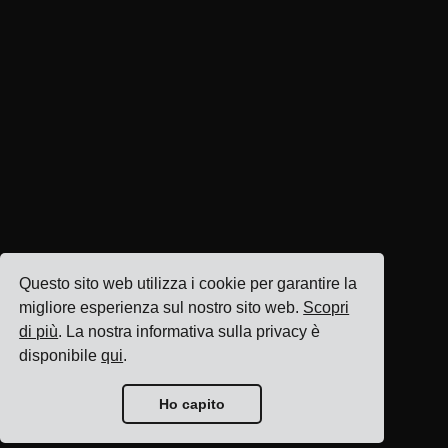
Questo sito web utilizza i cookie per garantire la
migliore esperienza sul nostro sito web.
Scopri
di più
. La nostra informativa sulla privacy è
disponibile
qui
.
Ho capito