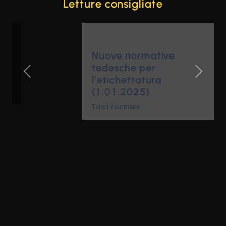
Letture consigliate
Nuove normative
tedesche per
l'etichettatura
Previous Slide
Next Sl
(1.01.2025)
Tanel Vaarmann