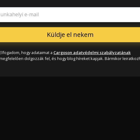
unkahelyi e-mail
Elfogadom, hogy adataimat a
Cargoson adatvédelmi szabályzatának
megfelelően dolgozzák fel, és hogy blog híreket kapjak. Bármikor leiratkozh