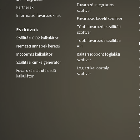
Fuvarozó integrációs
Partnerek
r
szoftver
Információ fuvarozóknak
Fuvarozás kezelő szoftver
Több fuvarozós szállítási
Eszközök
szoftver
Szállítási CO2 kalkulátor
Több fuvarozós szállítási
Nemzeti ünnepek kereső
API
Incoterms kalkulátor
Raktári időpont foglalási
szoftver
Szállítási címke generátor
Logisztikai osztály
Fuvarozási átfutási idő
szoftver
kalkulátor