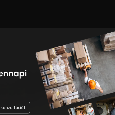
dennapi
 konzultációt