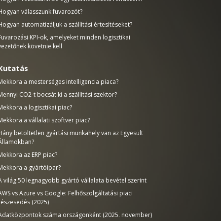
Hogyan válasszunk fuvarozót?
Hogyan automatizáljuk a szállítási értesítéseket?
Fuvarozási KPI-ok, amelyeket minden logisztikai
vezetőnek követnie kell
Kutatás
Mekkora a mesterséges intelligencia piaca?
Mennyi CO2-t bocsát ki a szállítási szektor?
Mekkora a logisztikai piac?
Mekkora a vállalati szoftver piac?
Hány betöltetlen gyártási munkahely van az Egyesült
Államokban?
Mekkora az ERP piac?
Mekkora a gyártóipar?
A világ 50 legnagyobb gyártó vállalata bevétel szerint
AWS vs Azure vs Google: Felhőszolgáltatási piaci
részesedés (2025)
Adatközpontok száma országonként (2025. november)