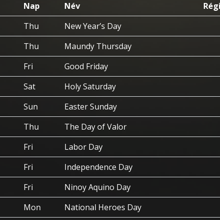
Nap
Név
Rég
Thu
New Year’s Day
Thu
Maundy Thursday
Fri
Good Friday
Sat
Holy Saturday
Sun
Easter Sunday
Thu
The Day of Valor
Fri
Labor Day
Fri
Independence Day
Fri
Ninoy Aquino Day
Mon
National Heroes Day