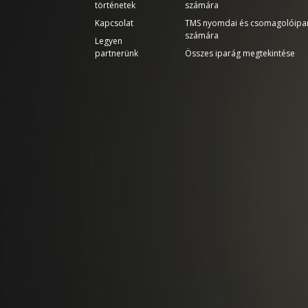
történetek
számára
Kapcsolat
TMS nyomdai és csomagolóipa
számára
Legyen
partnerünk
Összes iparág megtekintése