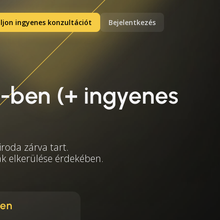
ljon ingyenes konzultációt
Bejelentkezés
-ben (+ ingyenes
roda zárva tart.
mák elkerülése érdekében.
ben