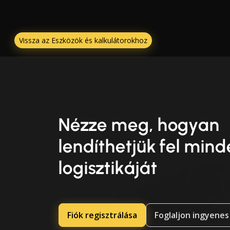
Vissza az Eszközök és kalkulátorokhoz
Nézze meg, hogyan
lendíthetjük fel min
logisztikáját
Fiók regisztrálása
Foglaljon ingyenes