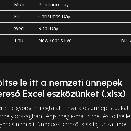
Mon
Bonifacio Day
Fri
Christmas Day
Wed
Rizal Day
Thu
New Year's Eve
MI, 
öltse le itt a nemzeti ünnepek
ereső Excel eszközünket (.xlsx)
eretne gyorsan megtalálni hivatalos ünnepnapokat
rmely országban? Adja meg e-mail címét és töltse le
gyenes nemzeti ünnepek kereső .xlsx fájlunkat most.