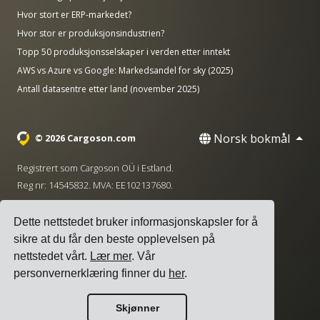
Hvor stort er ERP-markedet?
Hvor stor er produksjonsindustrien?
Topp 50 produksjonsselskaper i verden etter inntekt
AWS vs Azure vs Google: Markedsandel for sky (2025)
Antall datasentre etter land (november 2025)
Norsk bokmål
© 2026 Cargoson.com
Registrert som Cargoson OÜ i Estland.
Reg nr: 14545832. MVA: EE102137680.
Hovedkontor: Pärnu mnt. 141, 11314 Tallinn, Estland
Dette nettstedet bruker informasjonskapsler for å
·
+372 5555 0028
hello@cargoson.com
sikre at du får den beste opplevelsen på
nettstedet vårt.
Lær mer
. Vår
Vilkår for tjenesten
|
Personvernregler
|
personvernerklæring finner du
her
.
Informasjonskapselpolicy
Skjønner