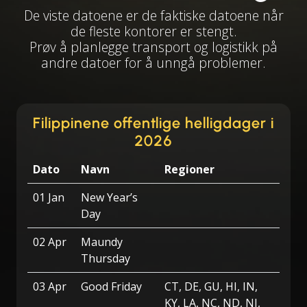
De viste datoene er de faktiske datoene når
de fleste kontorer er stengt.
Prøv å planlegge transport og logistikk på
andre datoer for å unngå problemer.
Filippinene offentlige helligdager i
2026
Dato
Navn
Regioner
01 Jan
New Year’s
Day
02 Apr
Maundy
Thursday
03 Apr
Good Friday
CT, DE, GU, HI, IN,
KY, LA, NC, ND, NJ,