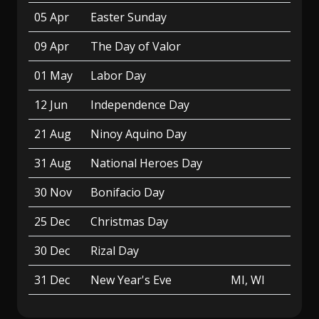
05 Apr
Easter Sunday
09 Apr
The Day of Valor
01 May
Labor Day
12 Jun
Independence Day
21 Aug
Ninoy Aquino Day
31 Aug
National Heroes Day
30 Nov
Bonifacio Day
25 Dec
Christmas Day
30 Dec
Rizal Day
31 Dec
New Year's Eve
MI, WI