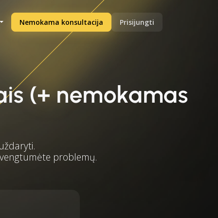
Nemokama konsultacija
Prisijungti
etais (+ nemokamas
uždaryti.
 išvengtumėte problemų.