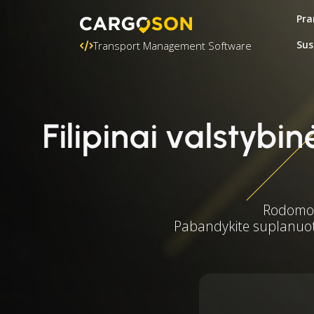
Pra
Sus
Transport Management Software
Filipinai valstyb
Rodomos 
Pabandykite suplanuoti