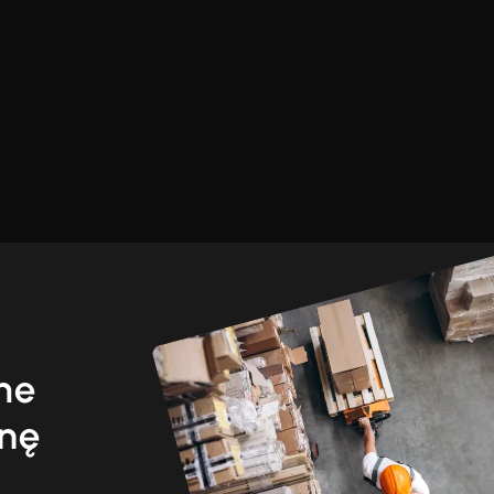
ime
enę