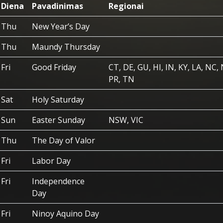
Diena
Pavadinimas
Regionai
Thu
New Year’s Day
Thu
Maundy Thursday
Fri
Good Friday
CT, DE, GU, HI, IN, KY, LA, NC, 
PR, TN
Sat
Holy Saturday
Sun
Easter Sunday
NSW, VIC
Thu
The Day of Valor
Fri
Labor Day
Fri
Independence
Day
Fri
Ninoy Aquino Day