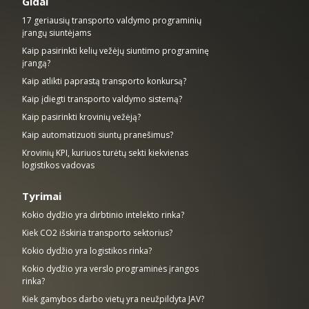
Gidai
17 geriausių transporto valdymo programinių
įrangų siuntėjams
Kaip pasirinkti kelių vežėjų siuntimo programinę
įrangą?
Kaip atlikti paprastą transporto konkursą?
Kaip įdiegti transporto valdymo sistemą?
Kaip pasirinkti krovinių vežėją?
Kaip automatizuoti siuntų pranešimus?
Krovinių KPI, kuriuos turėtų sekti kiekvienas
logistikos vadovas
Tyrimai
Kokio dydžio yra dirbtinio intelekto rinka?
Kiek CO2 išskiria transporto sektorius?
Kokio dydžio yra logistikos rinka?
Kokio dydžio yra verslo programinės įrangos
rinka?
Kiek gamybos darbo vietų yra neužpildyta JAV?