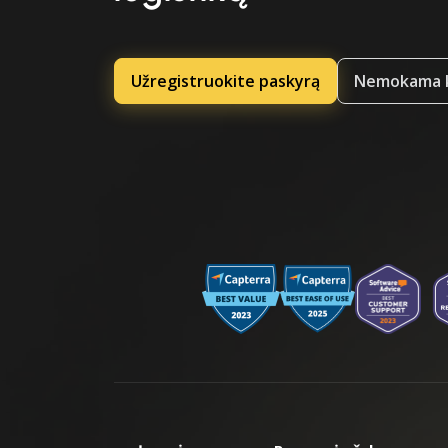
Užregistruokite paskyrą
Nemokama k