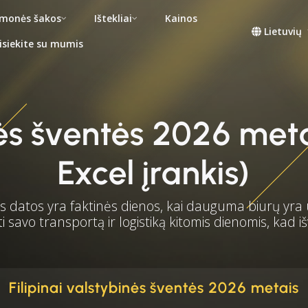
monės šakos
Ištekliai
Kainos
Lietuvių
isiekite su mumis
inės šventės 2026 m
Excel įrankis)
datos yra faktinės dienos, kai dauguma biurų yra 
 savo transportą ir logistiką kitomis dienomis, kad
Filipinai valstybinės šventės 2026 metais