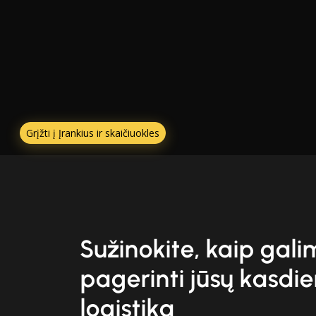
Grįžti į Įrankius ir skaičiuokles
Sužinokite, kaip gal
pagerinti jūsų kasdi
logistiką