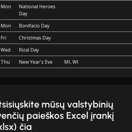
Mon
National Heroes
Day
Mon
Bonifacio Day
Fri
Christmas Day
Wed
Rizal Day
Thu
New Year's Eve
MI, WI
tsisiųskite mūsų valstybinių
venčių paieškos Excel įrankį
xlsx) čia