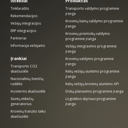
Ištekliai
Produktas
Tinklaraštis
Transporto valdymo programinė
įranga
Rekomendacijos
Krovinių kainų valdymo programinė
Vežėjų integracijos
įranga
ERP integracijos
Krovinių priemokų valdymo
Partneriai
programinė įranga
Informacija vežėjams
Vežėjų integravimo programinė
įranga
Įrankiai
Krovinių valdymo programinė
įranga
Transporto CO2
skaičiuoklė
Kelių vežėjų siuntimo programinė
įranga
Nacionalinių švenčių
radiklis
Kelių vežėjų krovinių siuntimo API
Incoterms skaičiuoklė
Dokų planavimo programinė įranga
Siuntų etikečių
Logistikos skyriaus programinė
generatorius
įranga
Krovinių tranzito laiko
skaičiuoklė