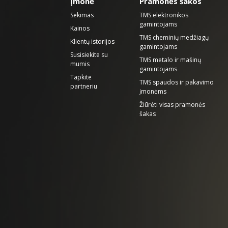
Įmonė
Pramonės šakos
Sekimas
TMS elektronikos
gamintojams
Kainos
TMS cheminių medžiagų
Klientų istorijos
gamintojams
Susisiekite su
TMS metalo ir mašinų
mumis
gamintojams
Tapkite
TMS spaudos ir pakavimo
partneriu
įmonėms
Žiūrėti visas pramonės
šakas