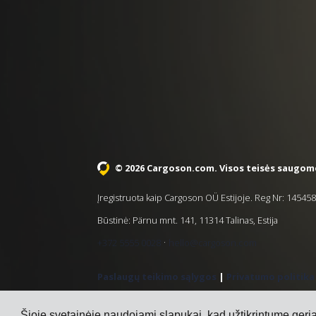
© 2026 Cargoson.com
. Visos teisės saugom
Įregistruota kaip Cargoson OÜ Estijoje. Reg Nr: 1454
Būstinė: Pärnu mnt. 141, 11314 Talinas, Estija
·
+372 5555 0028
hello@cargoson.com
Paslaugų teikimo sąlygos
|
Privatumo politika
Šioje svetainėje naudojami slapukai, kad užtikrintume geriau