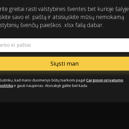
ite greitai rasti valstybines šventes bet kurioje šalyje
skite savo el. paštą ir atsisiųskite mūsų nemokamą
stybinių švenčių paieškos .xlsx failą dabar.
arbo el. paštas
Sutinku, kad mano duomenys būtų tvarkomi pagal
Cargoson privatumo
politiką
ir gauti naujienas. Atsisakyti galite bet kada.