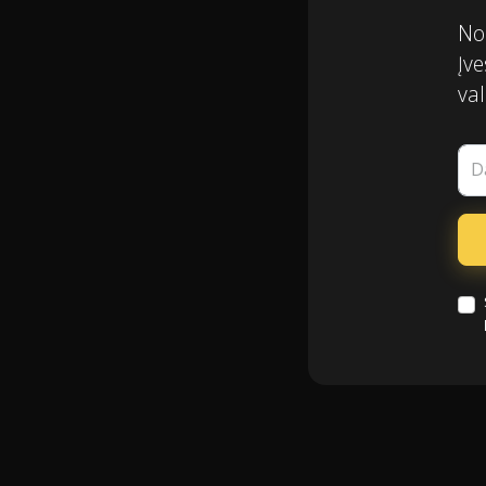
Nor
Įve
val
D