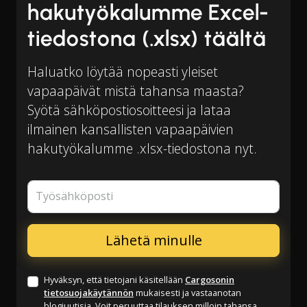
hakutyökalumme Excel-
tiedostona (.xlsx) täältä
Haluatko löytää nopeasti yleiset
vapaapäivät mistä tahansa maasta?
Syötä sähköpostiosoitteesi ja lataa
ilmainen kansallisten vapaapäivien
hakutyökalumme .xlsx-tiedostona nyt.
Työsähköposti
Hyväksyn, että tietojani käsitellään
Cargosonin
tietosuojakäytännön
mukaisesti ja vastaanotan
blogiuutisia. Voit peruuttaa tilauksen milloin tahansa.