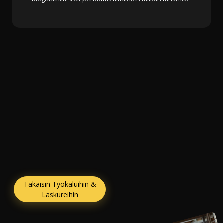
Takaisin Työkaluihin &
Laskureihin