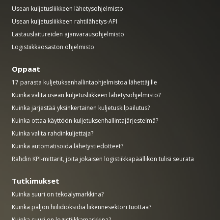
Usean kuljetusliikkeen lähetysohjelmisto
Usean kuljetusliikkeen rahtilähetys-API
Lastauslaitureiden ajanvarausohjelmisto
Logistiikkaosaston ohjelmisto
Oppaat
17 parasta kuljetuksenhallintaohjelmistoa lähettäjille
Kuinka valita usean kuljetusliikkeen lähetysohjelmisto?
Kuinka järjestää yksinkertainen kuljetuskilpailutus?
Kuinka ottaa käyttöön kuljetuksenhallintajärjestelmä?
Kuinka valita rahdinkuljettaja?
Kuinka automatisoida lähetystiedotteet?
Rahdin KPI-mittarit, joita jokaisen logistiikkapäällikön tulisi seurata
Tutkimukset
Kuinka suuri on tekoälymarkkina?
Kuinka paljon hiilidioksidia liikennesektori tuottaa?
Kuinka suuri on logistiikkamarkkina?