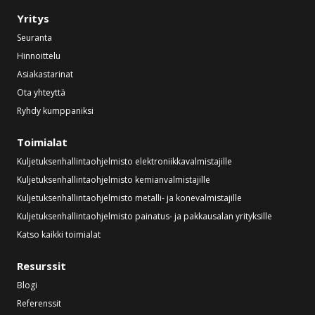
Yritys
Seuranta
Hinnoittelu
Asiakastarinat
Ota yhteyttä
Ryhdy kumppaniksi
Toimialat
Kuljetuksenhallintaohjelmisto elektroniikkavalmistajille
Kuljetuksenhallintaohjelmisto kemianvalmistajille
Kuljetuksenhallintaohjelmisto metalli- ja konevalmistajille
Kuljetuksenhallintaohjelmisto painatus- ja pakkausalan yrityksille
Katso kaikki toimialat
Resurssit
Blogi
Referenssit