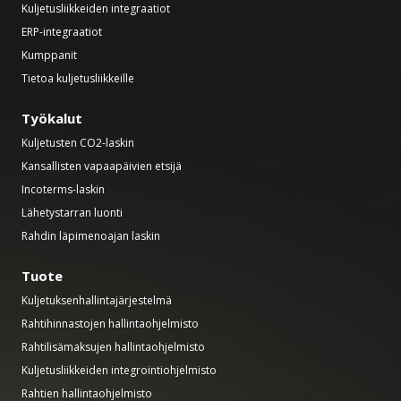
Kuljetusliikkeiden integraatiot
ERP-integraatiot
Kumppanit
Tietoa kuljetusliikkeille
Työkalut
Kuljetusten CO2-laskin
Kansallisten vapaapäivien etsijä
Incoterms-laskin
Lähetystarran luonti
Rahdin läpimenoajan laskin
Tuote
Kuljetuksenhallintajärjestelmä
Rahtihinnastojen hallintaohjelmisto
Rahtilisämaksujen hallintaohjelmisto
Kuljetusliikkeiden integrointiohjelmisto
Rahtien hallintaohjelmisto