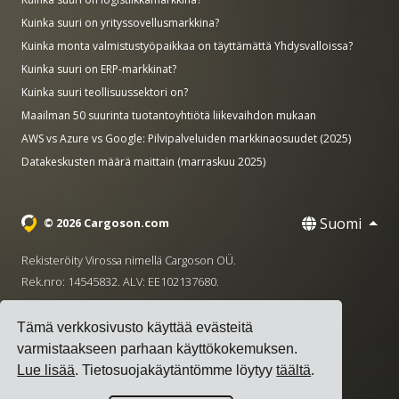
Kuinka suuri on yrityssovellusmarkkina?
Kuinka monta valmistustyöpaikkaa on täyttämättä Yhdysvalloissa?
Kuinka suuri on ERP-markkinat?
Kuinka suuri teollisuussektori on?
Maailman 50 suurinta tuotantoyhtiötä liikevaihdon mukaan
AWS vs Azure vs Google: Pilvipalveluiden markkinaosuudet (2025)
Datakeskusten määrä maittain (marraskuu 2025)
Suomi
© 2026 Cargoson.com
Rekisteröity Virossa nimellä Cargoson OÜ.
Rek.nro: 14545832. ALV: EE102137680.
Pääkonttori: Pärnu mnt. 141, 11314 Tallinna, Viro
Tämä verkkosivusto käyttää evästeitä
·
+372 5555 0028
hello@cargoson.com
varmistaakseen parhaan käyttökokemuksen.
Lue lisää
. Tietosuojakäytäntömme löytyy
täältä
.
Käyttöehdot
|
Tietosuojakäytäntö
|
Evästekäytäntö