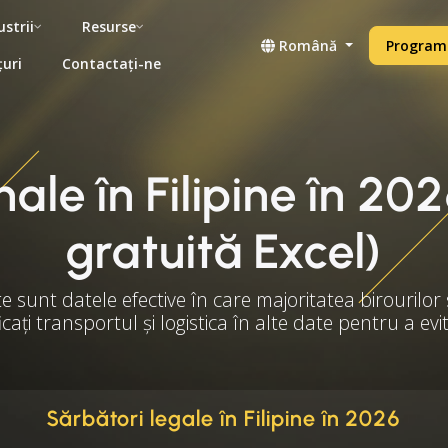
ustrii
Resurse
Română
Programe
țuri
Contactați-ne
nale în Filipine în 20
gratuită Excel)
te sunt datele efective în care majoritatea birourilor 
ficați transportul și logistica în alte date pentru a ev
Sărbători legale în Filipine în 2026