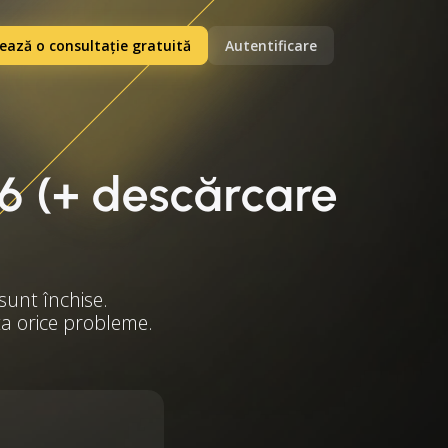
ază o consultație gratuită
Autentificare
26 (+ descărcare
sunt închise.
ita orice probleme.