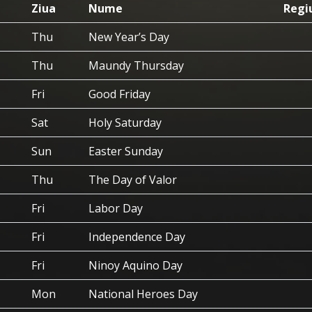
Ziua
Nume
Regi
Thu
New Year’s Day
Thu
Maundy Thursday
Fri
Good Friday
Sat
Holy Saturday
Sun
Easter Sunday
Thu
The Day of Valor
Fri
Labor Day
Fri
Independence Day
Fri
Ninoy Aquino Day
Mon
National Heroes Day