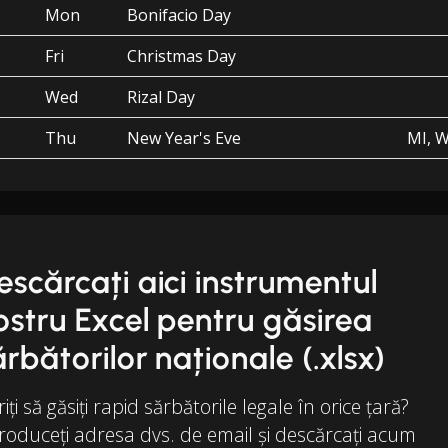
Mon
Bonifacio Day
Fri
Christmas Day
Wed
Rizal Day
Thu
New Year's Eve
MI, W
escărcați aici instrumentul
ostru Excel pentru găsirea
ărbătorilor naționale (.xlsx)
iți să găsiți rapid sărbătorile legale în orice țară?
roduceți adresa dvs. de email și descărcați acum