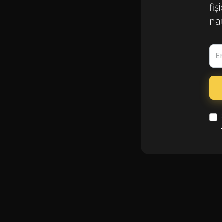
fiș
naț
E