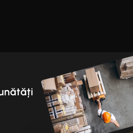
unătăți
i