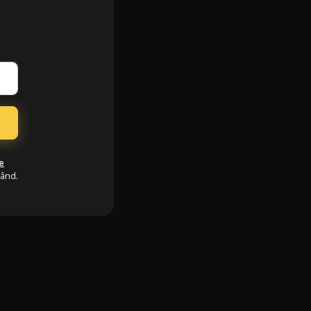
e
când.