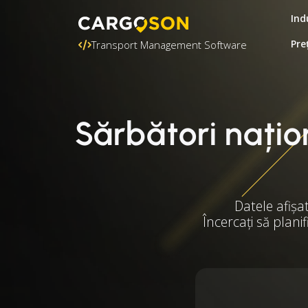
Ind
Pre
Transport Management Software
Sărbători națio
Datele afișa
Încercați să plani