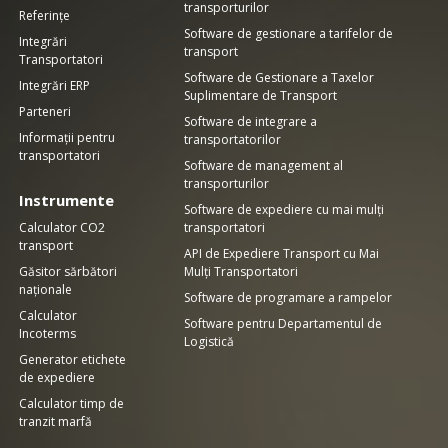
transporturilor
Referințe
Software de gestionare a tarifelor de
Integrări
transport
Transportatori
Software de Gestionare a Taxelor
Integrări ERP
Suplimentare de Transport
Parteneri
Software de integrare a
Informații pentru
transportatorilor
transportatori
Software de management al
transporturilor
Instrumente
Software de expediere cu mai mulți
Calculator CO2
transportatori
transport
API de Expediere Transport cu Mai
Găsitor sărbători
Mulți Transportatori
naționale
Software de programare a rampelor
Calculator
Software pentru Departamentul de
Incoterms
Logistică
Generator etichete
de expediere
Calculator timp de
tranzit marfă