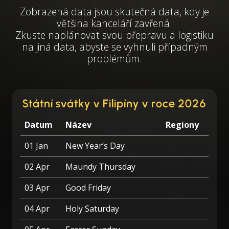
Zobrazená data jsou skutečná data, kdy je
většina kanceláří zavřená.
Zkuste naplánovat svou přepravu a logistiku
na jiná data, abyste se vyhnuli případným
problémům.
Státní svátky v Filipíny v roce 2026
Datum
Název
Regiony
01 Jan
New Year’s Day
02 Apr
Maundy Thursday
03 Apr
Good Friday
04 Apr
Holy Saturday