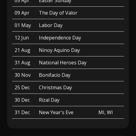
05 Apr
Easter Sunday
09 Apr
The Day of Valor
01 May
Labor Day
12 Jun
Independence Day
21 Aug
Ninoy Aquino Day
31 Aug
National Heroes Day
30 Nov
Bonifacio Day
25 Dec
Christmas Day
30 Dec
Rizal Day
31 Dec
New Year's Eve
MI, WI