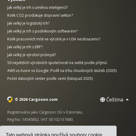
Jak velký je trh s umělou inteligencí?
Kolik CO2 produkuje dopravní sektor?
Jak velký je logistický trh?
Jak velký je trh s podnikovým softwarem?
Kolik pracovních míst ve výrobě je v USA neobsazeno?
Jak velký je trh s ERP?
Jak velký je výrobní průmysl?
50 největších výrobních společností na světě podle příjmů
AWS vs Azure vs Google: Podíl na trhu cloudových služeb (2025)
Počet datových center podle zemí (listopad 2025)
Čeština
© 2026 Cargoson.com
Registrováno jako Cargoson OÜ v Estonsku.
Reg No: 14545832. VAT: EE102137680.
Sídlo: Pärnu mnt. 141, 11314 Tallinn, Estonsko
Tato webová stránka používá soubory cookie,