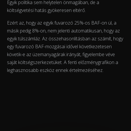
Egyik politika sem helytelen önmagában, de a
költségvetési hatás gyökeresen eltérő.
Ezért az, hogy az egyik fuvarozó 25%-os BAF-on ül, a
másik pedig 8%-on, nem jelenti automatikusan, hogy az
egyik túlszámláz. Az összehasonlításban az számít, hogy
egy fuvarozó BAF-mozgásai
idővel
következetesen
követik-e az üzemanyagárak irányát, figyelembe véve
saját költségszerkezetüket. A fenti előzménygrafikon a
leghasznosabb eszköz ennek értelmezéséhez.