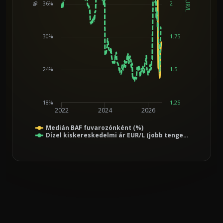
EUR/L
36%
2
%
Chart
30%
1.75
24%
1.5
18%
1.25
2022
2024
2026
Medián BAF fuvarozónként (%)
Dízel kiskereskedelmi ár EUR/L (jobb tenge…