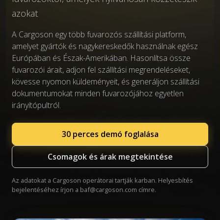
azokat
A Cargoson egy több fuvarozós szállítási platform,
amelyet gyártók és nagykereskedők használnak egész
Európában és Észak-Amerikában. Hasonlítsa össze
fuvarozói árait, adjon fel szállítási megrendeléseket,
kövesse nyomon küldeményeit, és generáljon szállítási
dokumentumokat minden fuvarozójához egyetlen
irányítópultról.
30 perces demó foglalása
Csomagok és árak megtekintése
Az adatokat a Cargoson operátorai tartják karban. Helyesbítés
bejelentéséhez írjon a
baf@cargoson.com
címre.