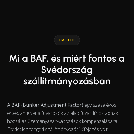
End of interactive chart.
Line chart with 2 lines.
HÁTTÉR
Mi a BAF, és miért fontos a
Svédország
szállítmányozásban
A BAF (Bunker Adjustment Factor)
egy százalékos
érték, amelyet a fuvarozók az alap fuvardíjhoz adnak
hozzá az üzemanyagár-változások kompenzálására.
Eredetileg tengeri szállítmányozási kifejezés volt