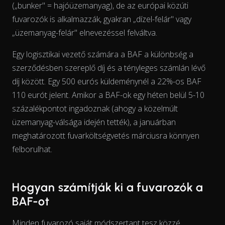
(„bunker" = hajóüzemanyag), de az európai közúti
fuvarozók is alkalmazzák, gyakran „dízel-felár" vagy
„üzemanyag-felár" elnevezéssel felváltva.
Egy logisztikai vezető számára a BAF a különbség a
szerződésben szereplő díj és a tényleges számlán lévő
díj között. Egy 500 eurós küldeménynél a 22%-os BAF
View as data table, Chart
110 eurót jelent. Amikor a BAF-ok egy héten belül 5-10
százalékpontot ingadoznak (ahogy a közelmúlt
üzemanyag-válsága idején tették), a januárban
meghatározott fuvarköltségvetés márciusra könnyen
felborulhat.
Hogyan számítják ki a fuvarozók a
BAF-ot
Minden fuvarozó saját módszertant tesz közzé.