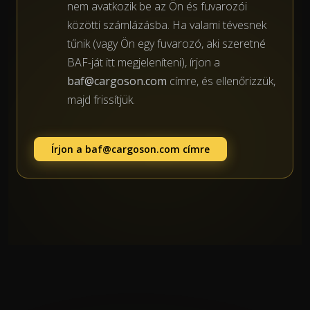
nem avatkozik be az Ön és fuvarozói
közötti számlázásba. Ha valami tévesnek
tűnik (vagy Ön egy fuvarozó, aki szeretné
BAF-ját itt megjeleníteni), írjon a
baf@cargoson.com
címre, és ellenőrizzük,
majd frissítjük.
Írjon a
baf@cargoson.com
címre