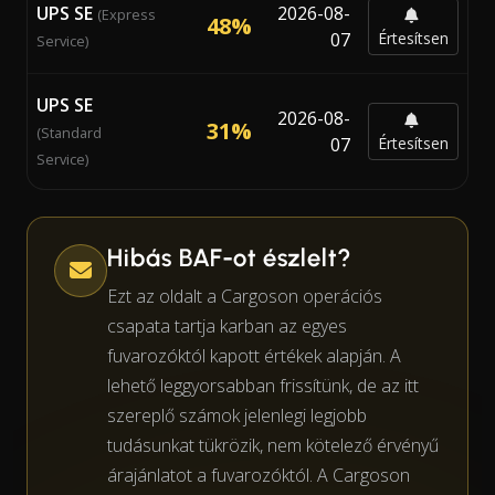
UPS SE
2026-08-
(Express
48%
07
Értesítsen
Service)
UPS SE
2026-08-
31%
(Standard
07
Értesítsen
Service)
Hibás BAF-ot észlelt?
Ezt az oldalt a Cargoson operációs
csapata tartja karban az egyes
fuvarozóktól kapott értékek alapján. A
lehető leggyorsabban frissítünk, de az itt
szereplő számok jelenlegi legjobb
tudásunkat tükrözik, nem kötelező érvényű
árajánlatot a fuvarozóktól. A Cargoson