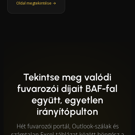
Oldal megtekintése →
Tekintse meg valódi
fuvarozói díjait BAF-fal
együtt, egyetlen
irányítópulton
Hét fuvarozói portál, Outlook-szálak és
számtalan Excel-táblázat között böngész a