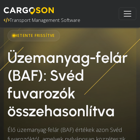
Transport Management Software
HETENTE FRISSÍTVE
Üzemanyag-felár
(BAF): Svéd
fuvarozók
összehasonlítva
Élő üzemanyag-felár (BAF) értékek azon Svéd
fuvarozóktól, amelyek nyilvánosan közzéteszik