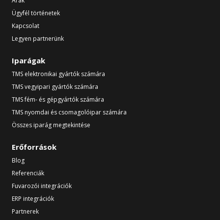
Árak
Ügyfél történetek
Kapcsolat
Legyen partnerünk
Iparágak
TMS elektronikai gyártók számára
TMS vegyipari gyártók számára
TMS fém- és gépgyártók számára
TMS nyomdai és csomagolóipar számára
Összes iparág megtekintése
Erőforrások
Blog
Referenciák
Fuvarozói integrációk
ERP integrációk
Partnerek