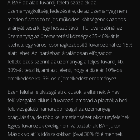
A BAF az alap fuvardíj feletti százalék az
üzemanyagköltség fedezésére, de az üzemanyag nem
minden fuvarozó teljes működési költségének azonos
arányát
teszi ki. Egy hosszú távú FTL fuvarozónál az
üzemanyag az üzemeltetési költségek 35-40%-át is
kiteheti; egy városi csomagkézbesítő fuvarozónál ez 15%
alatt lehet. Az iparágban általánosan elfogadott
feltételezés szerint az üzemanyag a teljes fuvardíj kb.
30%-át teszi ki, ami azt jelenti, hogy a dízelár 10%-os
emelkedése kb. 3%-os díjemelkedést eredményez.
The chart has 2 Y axes displaying % and EUR/L.
Ezen felül a felülvizsgálati ciklusok is eltérnek. A havi
felülvizsgálati ciklusú fuvarozó lemarad a piactól; a heti
felülvizsgálatú hamarabb reagál az üzemanyag
drágulására, de több kellemetlenséget okoz ügyfeleinek.
Egyes fuvarozók évekig nem változtatnak BAF-jukon.
Mások volatilis időszakokban jóval 30% fölé mennek.