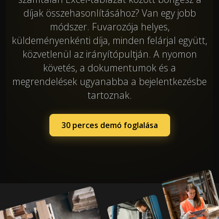
díjak összehasonlításához? Van egy jobb
módszer. Fuvarozója helyes,
küldeményenkénti díja, minden felárjal együtt,
közvetlenül az irányítópultján. A nyomon
követés, a dokumentumok és a
megrendelések ugyanabba a bejelentkezésbe
tartoznak.
30 perces demó foglalása