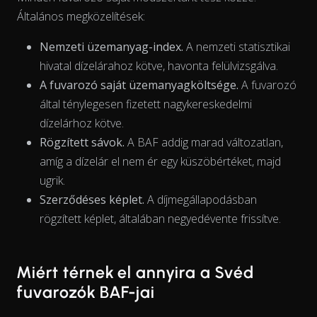
Általános megközelítések:
Nemzeti üzemanyag-index.
A nemzeti statisztikai
hivatal dízelárahoz kötve, havonta felülvizsgálva.
A fuvarozó saját üzemanyagköltsége.
A fuvarozó
által ténylegesen fizetett nagykereskedelmi
dízelárhoz kötve.
Rögzített sávok.
A BAF addig marad változatlan,
The chart has 1 X axis displaying Time. Data ranges from 202
amíg a dízelár el nem ér egy küszöbértéket, majd
ugrik.
Szerződéses képlet.
A díjmegállapodásban
rögzített képlet, általában negyedévente frissítve.
Miért térnek el annyira a Svéd
fuvarozók BAF-jai