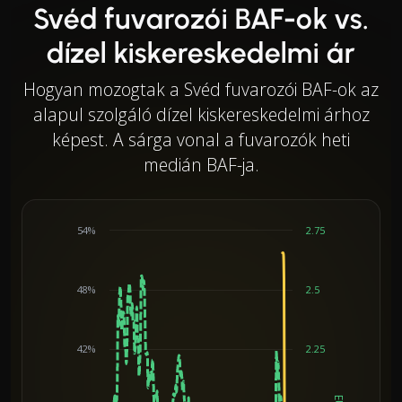
Svéd fuvarozói BAF-ok vs.
dízel kiskereskedelmi ár
Hogyan mozogtak a Svéd fuvarozói BAF-ok az
alapul szolgáló dízel kiskereskedelmi árhoz
képest. A sárga vonal a fuvarozók heti
medián BAF-ja.
54%
2.75
48%
2.5
42%
2.25