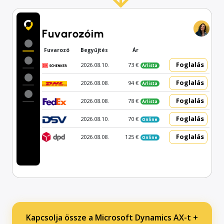
Fuvarozóim
Fuvarozó
Begyűjtés
Ár
Foglalás
2026.08.10.
73 €
Árlista
Foglalás
2026.08.08.
94 €
Árlista
Foglalás
2026.08.08.
78 €
Árlista
Foglalás
2026.08.10.
70 €
Online
Foglalás
2026.08.08.
125 €
Online
Kapcsolja össze a Microsoft Dynamics AX-t +