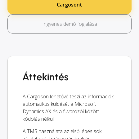
Cargosont
Ingyenes demó foglalása
Áttekintés
A Cargoson lehetővé teszi az információk
automatikus küldését a Microsoft
Dynamics AX és a fuvarozói között —
kódolás nélkül.
A TMS használata az első lépés sok
vállalat szállítmányozásának és