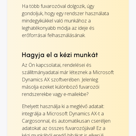
Ha több fuvarozóval dolgozik, úgy
gondoljuk, hogy egy rendszer használata
mindegyikükkel való munkához a
leghatékonyabb módja az ideje és
erőforrásai felhasználásának.
Hagyja el a kézi munkát
Az Ön kapcsolatai, rendelései és
szállítmányadatai már léteznek a Microsoft
Dynamics AX szoftverében. Jelenleg
másolja ezeket különböző fuvarozói
rendszerekbe vagy e-mailekbe?
Ehelyett használja ki a meglévő adatait:
integrálja a Microsoft Dynamics AX-t a
Cargosonnal, és automatikusan cseréljen
adatokat az összes fuvarozójával! Ez a
kézi munkából eredő hibákat is elkerüli.