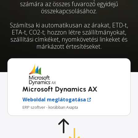
számára az összes fuvarozó egyidejű
összekapcsolásához.
Számítsa ki automatikusan az árakat, ETD-t,
ETA-t, CO2-t; hozzon létre szállítmányokat,
szállítási címkéket, nyomkövetési linkeket és
márkázott értesítéseket.
Microsoft Dynamics AX
Weboldal meglátogatása
ERP szoftver - korábban Axapta