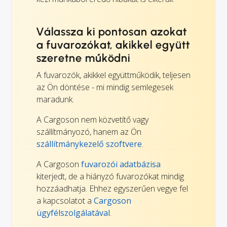
Válassza ki pontosan azokat
a fuvarozókat, akikkel együtt
szeretne működni
A fuvarozók, akikkel együttműködik, teljesen
az Ön döntése - mi mindig semlegesek
maradunk.
A Cargoson nem közvetítő vagy
szállítmányozó, hanem az Ön
szállítmánykezelő szoftvere
.
A Cargoson
fuvarozói adatbázisa
kiterjedt, de a hiányzó fuvarozókat mindig
hozzáadhatja. Ehhez egyszerűen vegye fel
a kapcsolatot a
Cargoson
ügyfélszolgálatával
.