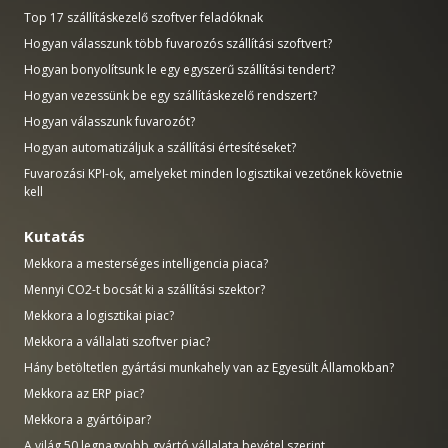
Top 17 szállításkezelő szoftver feladóknak
Hogyan válasszunk több fuvarozós szállítási szoftvert?
Hogyan bonyolítsunk le egy egyszerű szállítási tendert?
Hogyan vezessünk be egy szállításkezelő rendszert?
Hogyan válasszunk fuvarozót?
Hogyan automatizáljuk a szállítási értesítéseket?
Fuvarozási KPI-ok, amelyeket minden logisztikai vezetőnek követnie
kell
Kutatás
Mekkora a mesterséges intelligencia piaca?
Mennyi CO2-t bocsát ki a szállítási szektor?
Mekkora a logisztikai piac?
Mekkora a vállalati szoftver piac?
Hány betöltetlen gyártási munkahely van az Egyesült Államokban?
Mekkora az ERP piac?
Mekkora a gyártóipar?
A világ 50 legnagyobb gyártó vállalata bevétel szerint