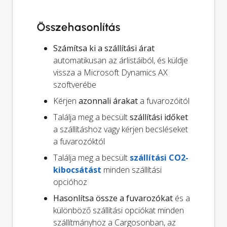
Összehasonlítás
Számítsa ki a szállítási árat
automatikusan az árlistáiból, és küldje
vissza a Microsoft Dynamics AX
szoftverébe
Kérjen
azonnali árakat
a fuvarozóitól
Találja meg a becsült
szállítási időket
a szállításhoz vagy kérjen becsléseket
a fuvarozóktól
Találja meg a becsült
szállítási CO2-
kibocsátást
minden szállítási
opcióhoz
Hasonlítsa össze a fuvarozókat
és a
különböző szállítási opciókat minden
szállítmányhoz a Cargosonban, az