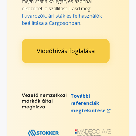
meghívhatja kollégáit, és azonnal
elkezdheti a szállítást. Lásd még:
Fuvarozók, árlisták és felhasználók
beállítása a Cargosonban
.
Videóhívás foglalása
Vezető nemzetközi
További
márkák által
referenciák
megbízva
megtekintése