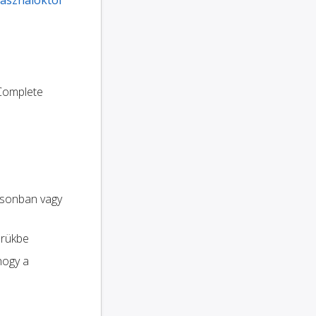
használóktól
 Complete
osonban vagy
erükbe
 hogy a