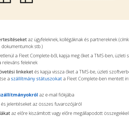
 értesítéseket
az ügyfeleknek, kollégáknak és partnereknek (címk
, dokumentumok stb.)
etlenül a Fleet Complete-ből, kapja meg őket a TMS-ben, üzleti 
a releváns feleknek
vetési linkeket
és kapja vissza őket a TMS-be, üzleti szoftver
ítse a
szállítmány státuszokat
a Fleet Complete-ben mentett i
szállítmányokról
az e-mail fiókjába
és jelentéseket az összes fuvarozójáról
lákat
az előre kiszámított vagy előre megállapodott összegekkel