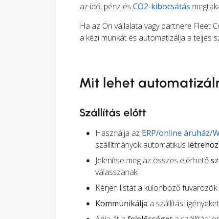
az idő, pénz és
CO2-kibocsátás
megtakar
Ha az Ön vállalata vagy partnere Fleet C
a kézi munkát és automatizálja a teljes s
Mit lehet automatizál
Szállítás előtt
Használja az
ERP/online áruház/
szállítmányok automatikus
létreho
Jelenítse meg az összes elérhető
sz
válasszanak
Kérjen listát a különböző fuvarozók
Kommunikálja
a szállítási igényeke