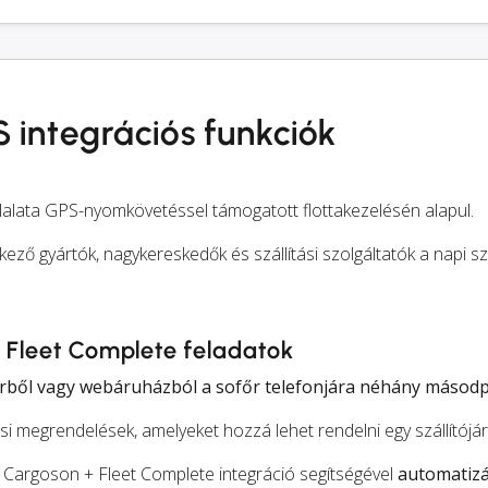
 integrációs funkciók
lalata GPS-nyomkövetéssel támogatott flottakezelésén alapul.
kező gyártók, nagykereskedők és szállítási szolgáltatók a napi szá
> Fleet Complete feladatok
tverből vagy webáruházból a sofőr telefonjára néhány másodpe
ási megrendelések, amelyeket hozzá lehet rendelni egy szállítój
a Cargoson + Fleet Complete integráció segítségével
automatiz