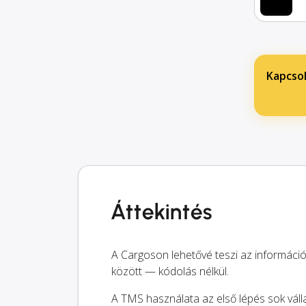
Kapcsol
Áttekintés
A Cargoson lehetővé teszi az információ
között — kódolás nélkül.
A TMS használata az első lépés sok válla