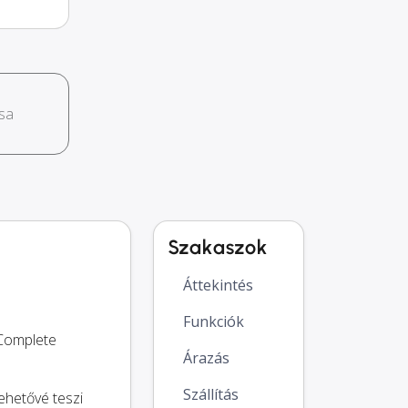
sa
Szakaszok
Áttekintés
Funkciók
 Complete
Árazás
Szállítás
ehetővé teszi