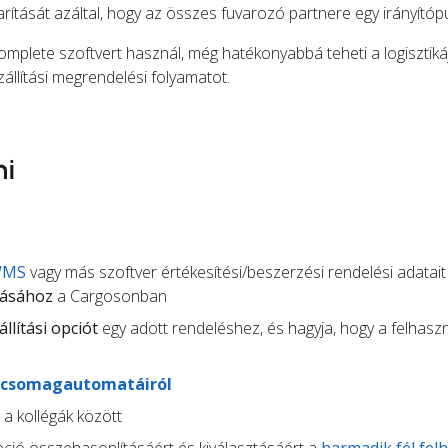
ítását azáltal, hogy az összes fuvarozó partnere egy irányítópu
omplete szoftvert használ, még hatékonyabbá teheti a logisztikáj
zállítási megrendelési folyamatot.
ni
WMS
vagy más szoftver értékesítési/beszerzési rendelési adatait
zásához
a Cargosonban
állítási opciót
egy adott rendeléshez, és hagyja, hogy a felhasz
csomagautomatáiról
t a kollégák között