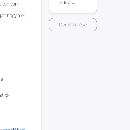
indítása
lton van.
át: hagyja el
Demó kérése
 a
nálók