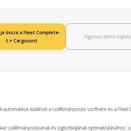
ja össze a Fleet Complete-
Ingyenes demó foglalá
t + Cargosont
k automatikus küldését a szállítmányozási szoftvere és a Fleet
lat szállítmányozásának és logisztikájának optimalizálásához. L