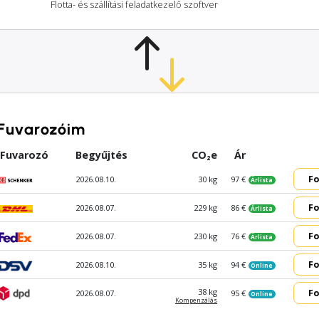
Flotta- és szállítási feladatkezelő szoftver
Fuvarozóim
Fuvarozó
Begyűjtés
CO₂e
Ár
Fo
2026.08.10.
30 kg
97 €
Árlista
Fo
2026.08.07.
229 kg
86 €
Árlista
Fo
2026.08.07.
230 kg
76 €
Árlista
Fo
2026.08.10.
35 kg
94 €
Online
Fo
38 kg
2026.08.07.
95 €
Online
Kompen­zálás