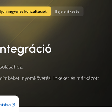
ljon ingyenes konzultációt
Bejelentkezés
integráció
csolásához.
i címkéket, nyomkövetési linkeket és márkázott
atása