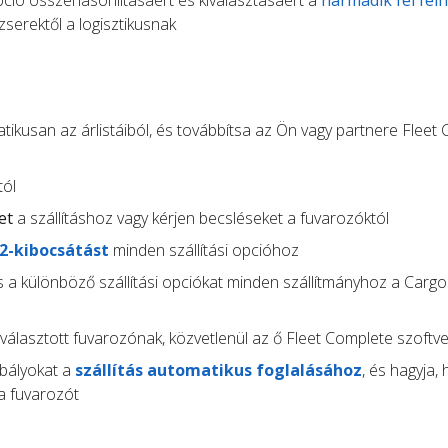
opció összehasonlításáért és kiválasztásáért a
harmadik fél fel
serektől a logisztikusnak
ikusan az árlistáiból, és továbbítsa az Ön vagy partnere Fleet
tól
et
a szállításhoz vagy kérjen becsléseket a fuvarozóktól
O2-kibocsátást
minden szállítási opcióhoz
 a különböző szállítási opciókat minden szállítmányhoz a Carg
választott fuvarozónak, közvetlenül az ő Fleet Complete szoftv
abályokat a
szállítás automatikus foglalásához
, és hagyja,
a fuvarozót