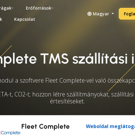
rágak
Erőforrások
Magyar
Fogla
k
Kapcsolat
plete TMS szállítási 
 modul a szoftvere Fleet Complete-vel való összekap
TA-t, CO2-t; hozzon létre szállítmányokat, szállítás
értesítéseket.
Fleet Complete
Weboldal meglátog