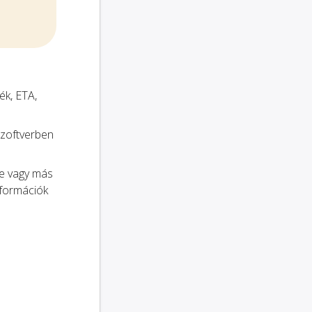
ék, ETA,
szoftverben
be vagy más
nformációk