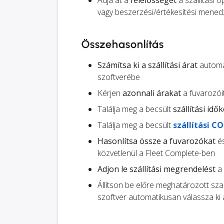
Adja át a
felelősséget
a szállítási 
vagy beszerzési/értékesítési menedz
Összehasonlítás
Számítsa ki a szállítási árat
automat
szoftverébe
Kérjen
azonnali árakat
a fuvarozói
Találja meg a becsült
szállítási idők
Találja meg a becsült
szállítási C
Hasonlítsa össze a fuvarozókat
és
közvetlenül a Fleet Complete-ben
Adjon le szállítási megrendelést
a 
Állítson be előre meghatározott sz
szoftver automatikusan válassza ki 