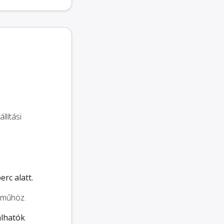
llítási
rc alatt.
árműhöz.
álhatók
.