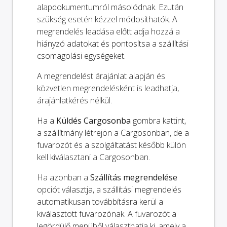
alapdokumentumról másolódnak. Ezután
szükség esetén kézzel módosíthatók. A
megrendelés leadása előtt adja hozzá a
hiányzó adatokat és pontosítsa a szállítási
csomagolási egységeket.
A megrendelést árajánlat alapján és
közvetlen megrendelésként is leadhatja,
árajánlatkérés nélkül.
Ha a
Küldés Cargosonba
gombra kattint,
a szállítmány létrejön a Cargosonban, de a
fuvarozót és a szolgáltatást később külön
kell kiválasztani a Cargosonban.
Ha azonban a
Szállítás megrendelése
opciót választja, a szállítási megrendelés
automatikusan továbbításra kerül a
kiválasztott fuvarozónak. A fuvarozót a
legördülő menüből választhatja ki, amely a