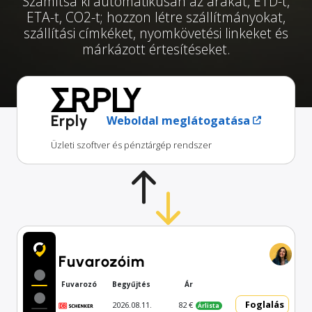
Számítsa ki automatikusan az árakat, ETD-t,
ETA-t, CO2-t; hozzon létre szállítmányokat,
szállítási címkéket, nyomkövetési linkeket és
márkázott értesítéseket.
Erply
Weboldal meglátogatása
Üzleti szoftver és pénztárgép rendszer
Fuvarozóim
Fuvarozó
Begyűjtés
Ár
Foglalás
2026.08.11.
82 €
Árlista