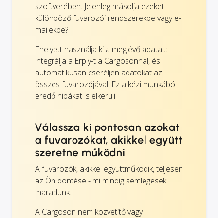
szoftverében. Jelenleg másolja ezeket
különböző fuvarozói rendszerekbe vagy e-
mailekbe?
Ehelyett használja ki a meglévő adatait:
integrálja a Erply-t a Cargosonnal, és
automatikusan cseréljen adatokat az
összes fuvarozójával! Ez a kézi munkából
eredő hibákat is elkerüli.
Válassza ki pontosan azokat
a fuvarozókat, akikkel együtt
szeretne működni
A fuvarozók, akikkel együttműködik, teljesen
az Ön döntése - mi mindig semlegesek
maradunk.
A Cargoson nem közvetítő vagy