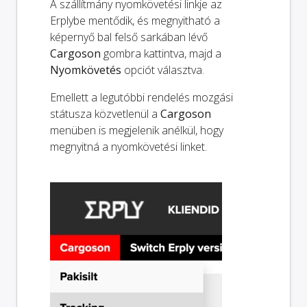
A szállítmány nyomkövetési linkje az
Erplybe mentődik, és megnyitható a
képernyő bal felső sarkában lévő
Cargoson
gombra kattintva, majd a
Nyomkövetés
opciót választva.
Emellett a legutóbbi rendelés mozgási
státusza közvetlenül a
Cargoson
menüben is megjelenik anélkül, hogy
megnyitná a nyomkövetési linket.