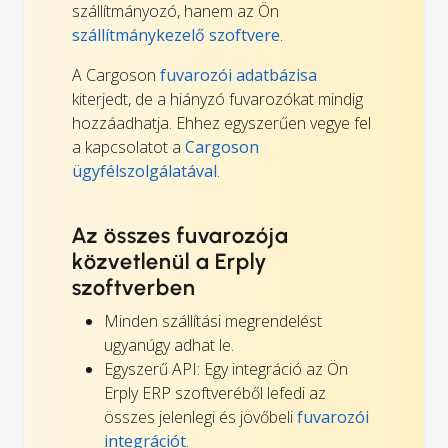
szállítmányozó, hanem az Ön
szállítmánykezelő szoftvere
.
A Cargoson
fuvarozói adatbázisa
kiterjedt, de a hiányzó fuvarozókat mindig
hozzáadhatja. Ehhez egyszerűen vegye fel
a kapcsolatot a
Cargoson
ügyfélszolgálatával
.
Az összes fuvarozója
közvetlenül a Erply
szoftverben
Minden szállítási megrendelést
ugyanúgy adhat le.
Egyszerű API: Egy integráció az Ön
Erply ERP szoftveréből lefedi az
összes jelenlegi és jövőbeli
fuvarozói
integrációt
.