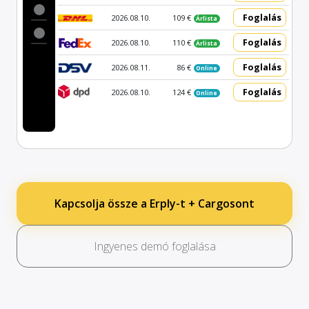
Foglalás
2026.08.10.
109 €
Árlista
Foglalás
2026.08.10.
110 €
Árlista
Foglalás
2026.08.11.
86 €
Online
Foglalás
2026.08.10.
124 €
Online
Kapcsolja össze a Erply-t + Cargosont
Ingyenes demó foglalása