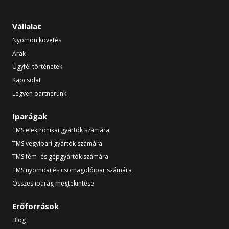
Vállalat
Nyomon követés
Árak
Ügyfél történetek
Kapcsolat
Legyen partnerünk
Iparágak
TMS elektronikai gyártók számára
TMS vegyipari gyártók számára
TMS fém- és gépgyártók számára
TMS nyomdai és csomagolóipar számára
Összes iparág megtekintése
Erőforrások
Blog