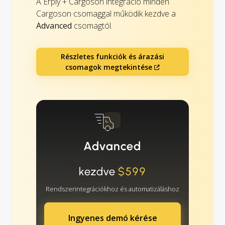
A Erply + Cargoson integráció minden
Cargoson csomaggal működik kezdve a
Advanced
csomagtól.
Részletes funkciók és árazási
csomagok megtekintése
Advanced
kezdve
$599
Rendszerintegrációkhoz és automatizáláshoz
Ingyenes demó kérése