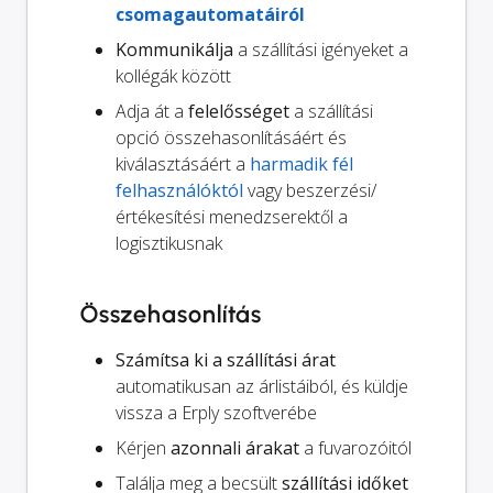
csomagautomatáiról
Kommunikálja
a szállítási igényeket a
kollégák között
Adja át a
felelősséget
a szállítási
opció összehasonlításáért és
kiválasztásáért a
harmadik fél
felhasználóktól
vagy beszerzési/
értékesítési menedzserektől a
logisztikusnak
Összehasonlítás
Számítsa ki a szállítási árat
automatikusan az árlistáiból, és küldje
vissza a Erply szoftverébe
Kérjen
azonnali árakat
a fuvarozóitól
Találja meg a becsült
szállítási időket