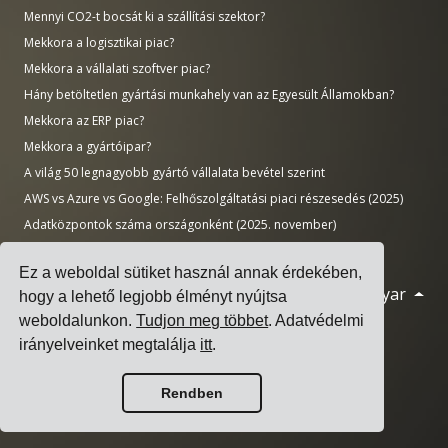
Mennyi CO2-t bocsát ki a szállítási szektor?
Mekkora a logisztikai piac?
Mekkora a vállalati szoftver piac?
Hány betöltetlen gyártási munkahely van az Egyesült Államokban?
Mekkora az ERP piac?
Mekkora a gyártóipar?
A világ 50 legnagyobb gyártó vállalata bevétel szerint
AWS vs Azure vs Google: Felhőszolgáltatási piaci részesedés (2025)
Adatközpontok száma országonként (2025. november)
Ez a weboldal sütiket használ annak érdekében,
Magyar
© 2026 Cargoson.com
hogy a lehető legjobb élményt nyújtsa
weboldalunkon.
Tudjon meg többet
. Adatvédelmi
Bejegyezve Cargoson OÜ néven Észtországban.
irányelveinket megtalálja
itt
.
Nyilvántartási szám: 14545832. Adószám: EE102137680.
Székhely: Pärnu mnt. 141, 11314 Tallinn, Észtország
Rendben
·
+372 5555 0028
hello@cargoson.com