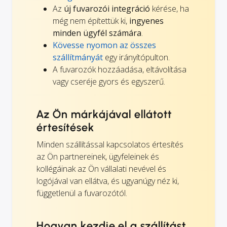
Az
új fuvarozói integráció
kérése, ha
még nem építettük ki,
ingyenes
minden ügyfél számára
.
Kövesse nyomon az összes
szállítmányát
egy irányítópulton.
A fuvarozók hozzáadása, eltávolítása
vagy cseréje gyors és egyszerű.
Az Ön márkájával ellátott
értesítések
Minden szállítással kapcsolatos értesítés
az Ön partnereinek, ügyfeleinek és
kollégáinak az Ön vállalati nevével és
logójával van ellátva, és ugyanúgy néz ki,
függetlenül a fuvarozótól.
Hogyan kezdje el a szállítást