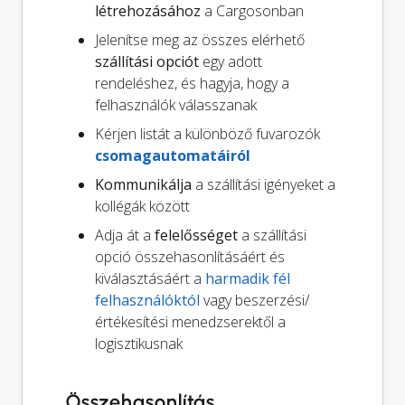
létrehozásához
a Cargosonban
Jelenítse meg az összes elérhető
szállítási opciót
egy adott
rendeléshez, és hagyja, hogy a
felhasználók válasszanak
Kérjen listát a különböző fuvarozók
csomagautomatáiról
Kommunikálja
a szállítási igényeket a
kollégák között
Adja át a
felelősséget
a szállítási
opció összehasonlításáért és
kiválasztásáért a
harmadik fél
felhasználóktól
vagy beszerzési/
értékesítési menedzserektől a
logisztikusnak
Összehasonlítás