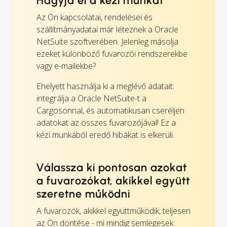
Hagyja el a kézi munkát
Az Ön kapcsolatai, rendelései és
szállítmányadatai már léteznek a Oracle
NetSuite szoftverében. Jelenleg másolja
ezeket különböző fuvarozói rendszerekbe
vagy e-mailekbe?
Ehelyett használja ki a meglévő adatait:
integrálja a Oracle NetSuite-t a
Cargosonnal, és automatikusan cseréljen
adatokat az összes fuvarozójával! Ez a
kézi munkából eredő hibákat is elkerüli.
Válassza ki pontosan azokat
a fuvarozókat, akikkel együtt
szeretne működni
A fuvarozók, akikkel együttműködik, teljesen
az Ön döntése - mi mindig semlegesek