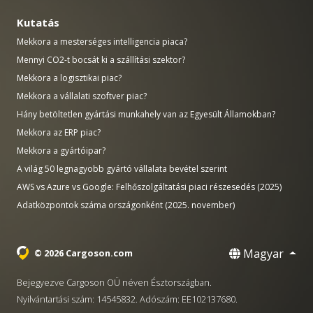
Kutatás
Mekkora a mesterséges intelligencia piaca?
Mennyi CO2-t bocsát ki a szállítási szektor?
Mekkora a logisztikai piac?
Mekkora a vállalati szoftver piac?
Hány betöltetlen gyártási munkahely van az Egyesült Államokban?
Mekkora az ERP piac?
Mekkora a gyártóipar?
A világ 50 legnagyobb gyártó vállalata bevétel szerint
AWS vs Azure vs Google: Felhőszolgáltatási piaci részesedés (2025)
Adatközpontok száma országonként (2025. november)
Magyar
© 2026 Cargoson.com
Bejegyezve Cargoson OÜ néven Észtországban.
Nyilvántartási szám: 14545832. Adószám: EE102137680.