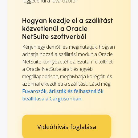
függetlenül a fuvarozótól.
Hogyan kezdje el a szállítást
közvetlenül a Oracle
NetSuite szoftverből
Kérjen egy demót, és megmutatjuk, hogyan
adhatja hozzá a szállítási modult a Oracle
NetSuite környezetéhez. Ezután feltöltheti
a Oracle NetSuite árait és egyéb
megállapodásait, meghívhatja kollégáit, és
azonnal elkezdheti a szállítást. Lásd még:
Fuvarozók, árlisták és felhasználók
beállítása a Cargosonban
.
Videóhívás foglalása