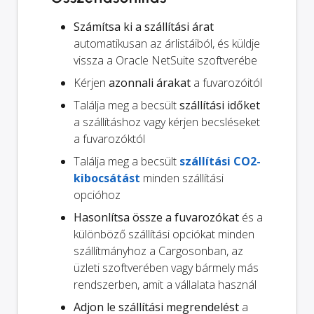
Számítsa ki a szállítási árat
automatikusan az árlistáiból, és küldje
vissza a Oracle NetSuite szoftverébe
Kérjen
azonnali árakat
a fuvarozóitól
Találja meg a becsült
szállítási időket
a szállításhoz vagy kérjen becsléseket
a fuvarozóktól
Találja meg a becsült
szállítási CO2-
kibocsátást
minden szállítási
opcióhoz
Hasonlítsa össze a fuvarozókat
és a
különböző szállítási opciókat minden
szállítmányhoz a Cargosonban, az
üzleti szoftverében vagy bármely más
rendszerben, amit a vállalata használ
Adjon le szállítási megrendelést
a