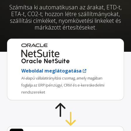
Számítsa ki automatikusan az árakat, ETD-t,
ETA-t, CO2-t; hozzon létre szállítmányokat,
szállítási címkéket, nyomkövetési linkeket és
márkázott értesítéseket.
Oracle NetSuite
Weboldal meglátogatása
AI-alapú vállalatirányítási csomag, amely magában
foglalja az ERP/pénzügyi, CRM és e-kereskedelmi
rendszereket