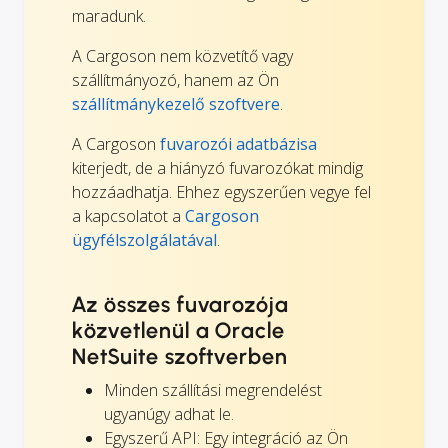
maradunk.
A Cargoson nem közvetítő vagy
szállítmányozó, hanem az Ön
szállítmánykezelő szoftvere
.
A Cargoson
fuvarozói adatbázisa
kiterjedt, de a hiányzó fuvarozókat mindig
hozzáadhatja. Ehhez egyszerűen vegye fel
a kapcsolatot a
Cargoson
ügyfélszolgálatával
.
Az összes fuvarozója
közvetlenül a Oracle
NetSuite szoftverben
Minden szállítási megrendelést
ugyanúgy adhat le.
Egyszerű API: Egy integráció az Ön