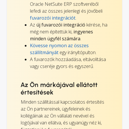
Oracle NetSuite ERP szoftveréből
lefedi az összes jelenlegi és jövőbeli
fuvarozói integrációt
.
Az
új fuvarozói integráció
kérése, ha
még nem építettük ki,
ingyenes
minden ügyfél számára
.
Kövesse nyomon az összes
szállítmányát
egy irányítópulton.
A fuvarozók hozzáadása, eltávolítása
vagy cseréje gyors és egyszerű.
Az Ön márkájával ellátott
értesítések
Minden szállítással kapcsolatos értesítés
az Ön partnereinek, ügyfeleinek és
kollégáinak az Ön vállalati nevével és
logójával van ellátva, és ugyanúgy néz ki,