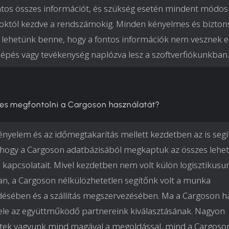
tos összes információt, és szükség esetén mindent módos
któl kezdve a rendszámokig. Minden kényelmes és bizton
 lehetünk benne, hogy a fontos információk nem vesznek el
épés vagy tevékenység naplózva lesz a szoftverfiókunkban.
es megfontolni a Cargoson használatát?
ényelem és az időmegtakarítás mellett kezdetben az is segí
hogy a Cargoson adatbázisából megkaptuk az összes lehe
 kapcsolatait. Mivel kezdetben nem volt külön logisztikusu
n, a Cargoson nélkülözhetetlen segítőnk volt a munka
sében és a szállítás megszervezésében. Ma a Cargoson h
tele az együttműködő partnereink kiválasztásának. Nagyon
tek vagyunk mind magával a megoldással, mind a Cargoso