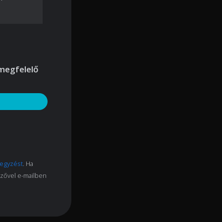
 megfelelő
ejegyzést
. Ha
erzővel e-mailben