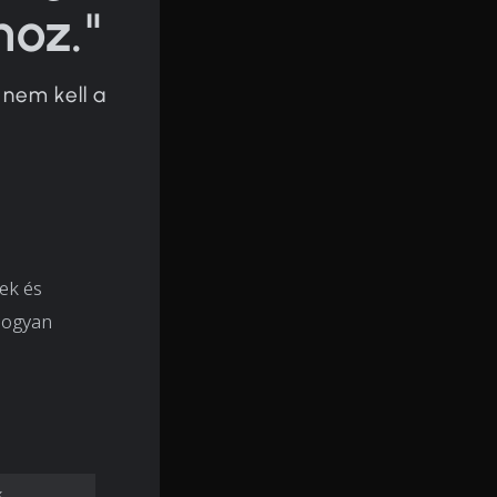
oz."
 nem kell a
ek és
hogyan