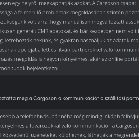
sen egy helyről megkaphatják azokat. A Cargoson csapat
sága a felmerülő problémák megoldásában szintén pozitív
szükségünk volt arra, hogy manuálisan megváltoztathassuk
kusan generált CMR adatokat, és bár kezdetben nem volt i
g, létrehozták nekünk, és gyakran használjuk az adatok ma
sának opcióját a lett és litván partnerekkel való kommuni
mazás megoldás is nagyon kényelmes, akár az online portálr
mon tudok bejelentkezni.
oztatta meg a Cargoson a kommunikációt a szállítási part
esebb a telefonhívás, bár néha még mindig inkább felhívju
kényelmes a fuvarozókkal való kommunikáció - a Cargoson
l közvetlenül üzeneteket küldhetnek, láthatják a megrendel