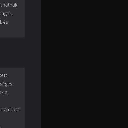
íthatnak,
ságos,
, és
tett
tséges
nk a
asználata
n