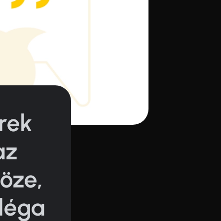
rek
az
öze,
léga