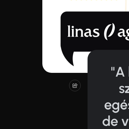
"A
s
egé
de 