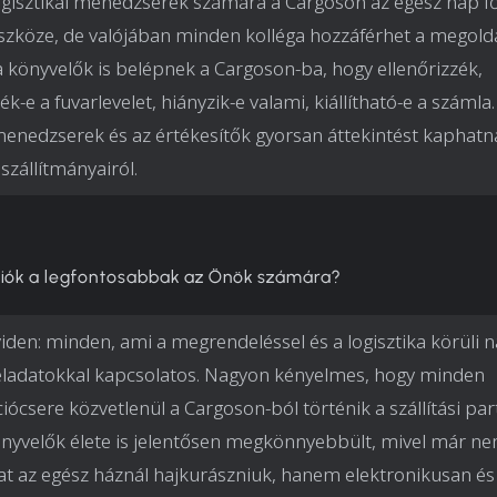
ogisztikai menedzserek számára a Cargoson az egész nap f
köze, de valójában minden kolléga hozzáférhet a megold
a könyvelők is belépnek a Cargoson-ba, hogy ellenőrizzék,
ték-e a fuvarlevelet, hiányzik-e valami, kiállítható-e a számla.
nedzserek és az értékesítők gyorsan áttekintést kaphatn
szállítmányairól.
ciók a legfontosabbak az Önök számára?
iden: minden, ami a megrendeléssel és a logisztika körüli n
ladatokkal kapcsolatos. Nagyon kényelmes, hogy minden
iócsere közvetlenül a Cargoson-ból történik a szállítási pa
könyvelők élete is jelentősen megkönnyebbült, mivel már ne
t az egész háznál hajkurászniuk, hanem elektronikusan és