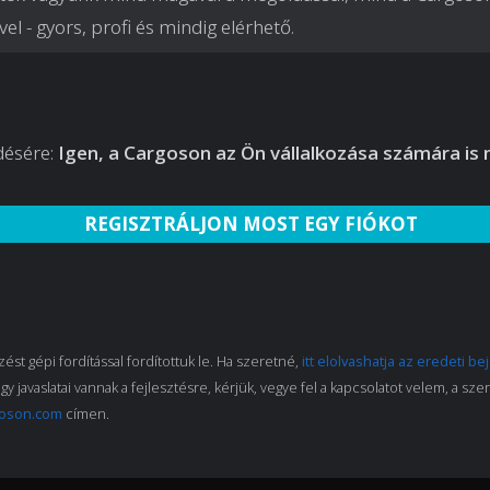
el - gyors, profi és mindig elérhető.
désére:
Igen, a Cargoson az Ön vállalkozása számára is
REGISZTRÁLJON MOST EGY FIÓKOT
ést gépi fordítással fordítottuk le. Ha szeretné,
itt elolvashatja az eredeti b
agy javaslatai vannak a fejlesztésre, kérjük, vegye fel a kapcsolatot velem, a sz
oson.com
címen.