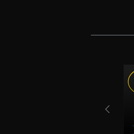
Previous Sli
sebb időt töltünk a