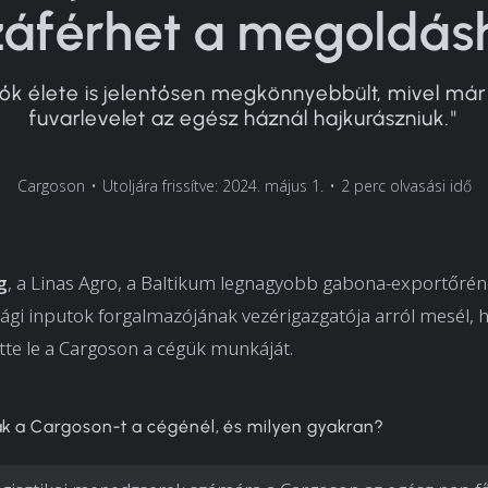
záférhet a megoldásh
ők élete is jelentősen megkönnyebbült, mivel már
fuvarlevelet az egész háznál hajkurászniuk."
Cargoson
•
Utoljára frissítve: 2024. május 1.
•
2 perc olvasási idő
g
, a Linas Agro, a Baltikum legnagyobb gabona-exportőrén
gi inputok forgalmazójának vezérigazgatója arról mesél, 
tte le a Cargoson a cégük munkáját.
ák a Cargoson-t a cégénél, és milyen gyakran?