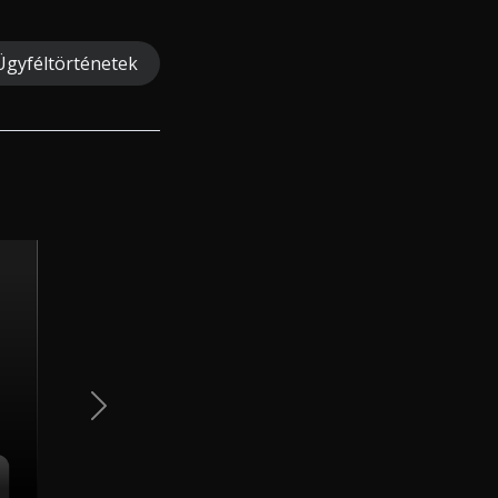
Ügyféltörténetek
Next Slide