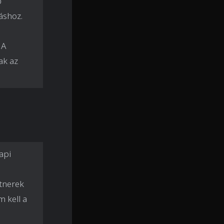
ő
áshoz.
 A
ak az
api
rtnerek
m kell a