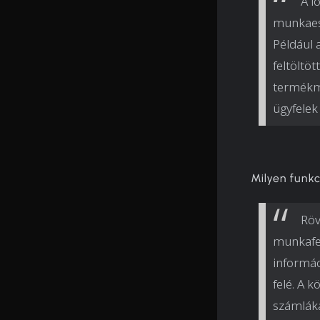
A l
munkaesz
Például 
feltöltöt
termékme
ügyfelek 
Milyen funk
Röv
munkafe
informác
felé. A 
számláka