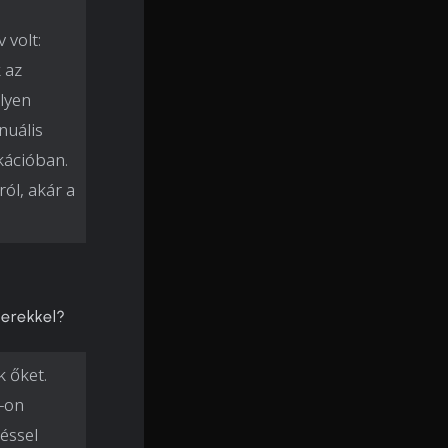
 volt:
 az
lyen
nuális
kációban.
ól, akár a
nerekkel?
k őket.
-on
éssel