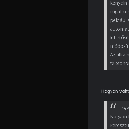
kényelme
rugalmas
például 
automati
lehetősé
módosítá
Az alkal
telefono
Hogyan vált
Kev
Nagyon 
keresztü