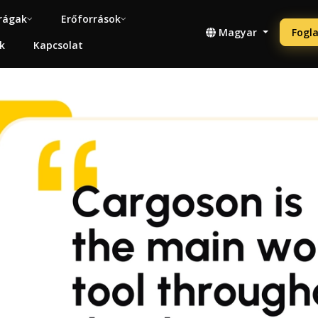
rágak
Erőforrások
Magyar
Fogla
k
Kapcsolat