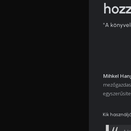
hoz
"A könyvel
Mihkel Han
mezőgazdasá
egyszerűsíte
Kik használj