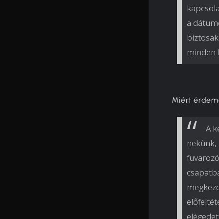
kapcsola
a dátumo
biztosak
minden l
Miért érdem
A k
nekünk, 
fuvarozó
csapatba
megkezdé
előfelté
elégedet