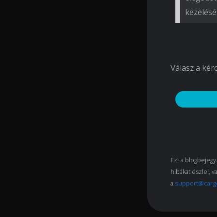
kezelésév
Válasz a kér
Ezt a blogbejegyz
hibákat észlel, v
a
support@carg