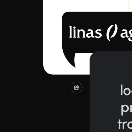
l
p
tr