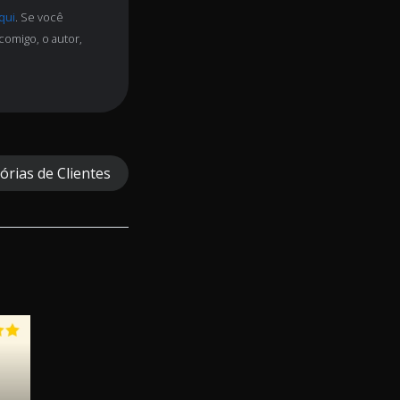
aqui
. Se você
comigo, o autor,
órias de Clientes