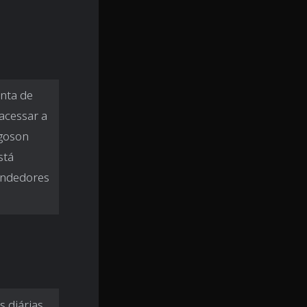
enta de
acessar a
rgoson
stá
vendedores
 diárias