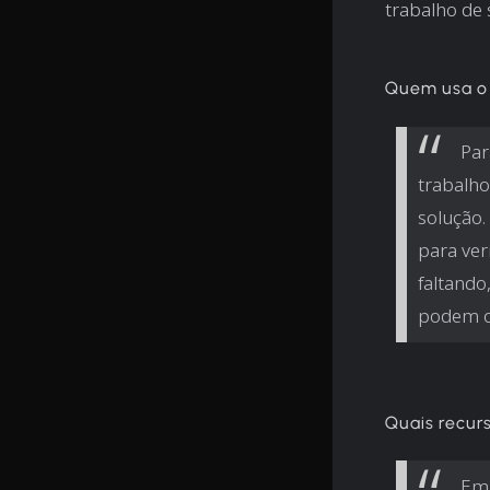
trabalho de
Quem usa o
Par
trabalho
solução.
para ver
faltando
podem ob
Quais recur
Em 