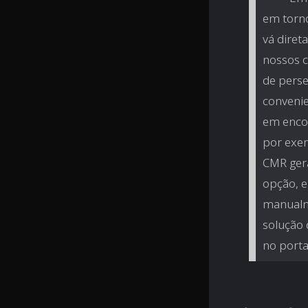
em torno
vá diret
nossos c
de perse
convenie
em encon
por exe
CMR ger
opção, e
manualme
solução 
no porta