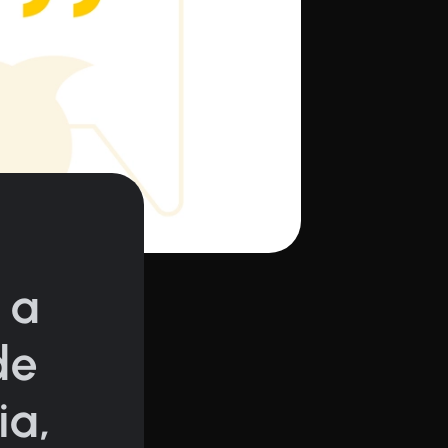
 a
de
ia,