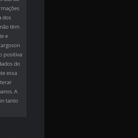
formações
a dos
á não têm
te e
 Cargoson
 positiva:
dados do
te essa
terar
anos. A
in tanto