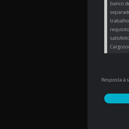
banco de
separado
trabalho
requisit
satisfei
Cargoson
Resposta à 