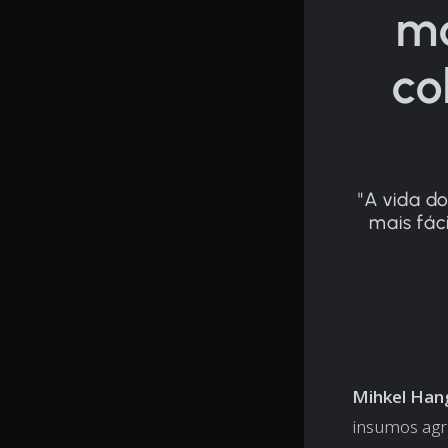
ma
co
"A vida d
mais fác
Mihkel Han
insumos agrí