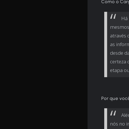
Como o Carg
Há 
mesmos.
através 
as infor
desde da
certeza 
etapa ou
Por que voc
Alé
nós no i