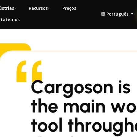
ústrias
Recursos
Preços
Português
tate-nos