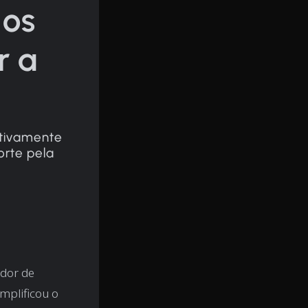
 os
r a
ativamente
orte pela
edor de
mplificou o