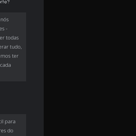
rte?
 nós
s -
er todas
erar tudo,
emos ter
 cada
il para
res do