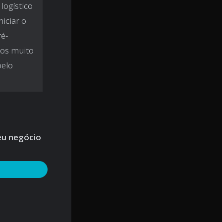
logístico
iciar o
ré-
mos muito
pelo
eu negócio