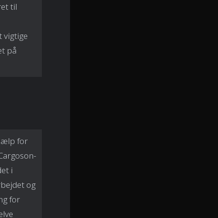
t til
 vigtige
et på
jælp for
 Cargoson-
et i
rbejdet og
ng for
elve