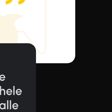
e
hele
alle