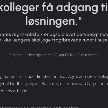
kolleger få adgang ti
løsningen."
r vores regnskabsfolk er også blevet betydeligt n
 ikke længere skal jage fragtbrevene rundt i huse
Cargoson
•
Sidst opdateret: 29. april 2024
•
2 min læsetid
g
, administrerende direktør for Linas Agro, den største eks
er af landbrugsinput i Baltikum, deler hvordan Cargoson h
omheds arbejde.