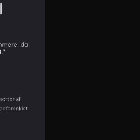
l
emmere, da
t."
portør af
ar forenklet