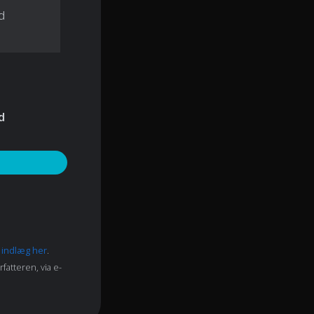
d
d
e indlæg her
.
fatteren, via e-