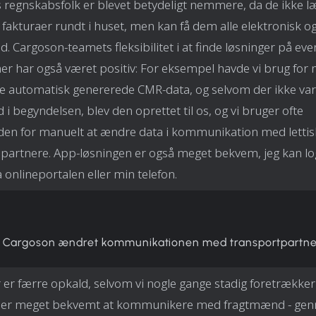
s regnskabsfolk er blevet betydeligt nemmere, da de ikke 
e fakturaer rundt i huset, men kan få dem alle elektronisk 
ed. Cargoson-teamets fleksibilitet i at finde løsninger på eve
r har også været positiv: For eksempel havde vi brug for 
 automatisk genererede CMR-data, og selvom der ikke var
 i begyndelsen, blev den oprettet til os, og vi bruger ofte
en for manuelt at ændre data i kommunikation med lettis
e partnere. App-løsningen er også meget bekvem, jeg kan lo
a onlineportalen eller min telefon.
 Cargoson ændret kommunikationen med transportpartne
 er færre opkald, selvom vi nogle gange stadig foretrækker 
et er meget bekvemt at kommunikere med fragtmænd - ge