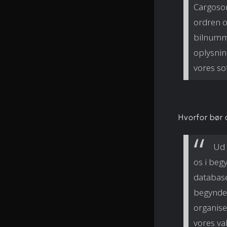
Cargoson
ordren o
bilnumme
oplysning
vores so
Hvorfor bør
Ud 
os i beg
database
begyndel
organise
vores va