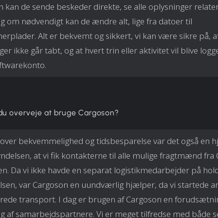
 kan de sende beskeder direkte, se alle oplysninger relatere
g om nødvendigt kan de ændre alt, lige fra datoer til
rplader. Alt er bekvemt og sikkert, vi kan være sikre på, at
er ikke går tabt, og at hvert trin eller aktivitet vil blive logg
ftwarekonto.
 du overveje at bruge Cargoson?
over bekvemmelighed og tidsbesparelse var det også en h
yndelsen, at vi fik kontakterne til alle mulige fragtmænd fra
n. Da vi ikke havde en separat logistikmedarbejder på hold
sen, var Cargoson en uundværlig hjælper, da vi startede a
rede transport. I dag er brugen af Cargoson en forudsætni
lg af samarbejdspartnere. Vi er meget tilfredse med både s