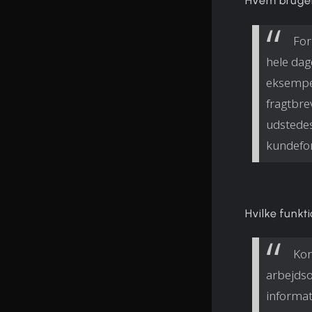
Hvem bruger
For
hele dag
eksempel
fragtbre
udstedes
kundefor
Hvilke funkti
Kor
arbejdso
informat