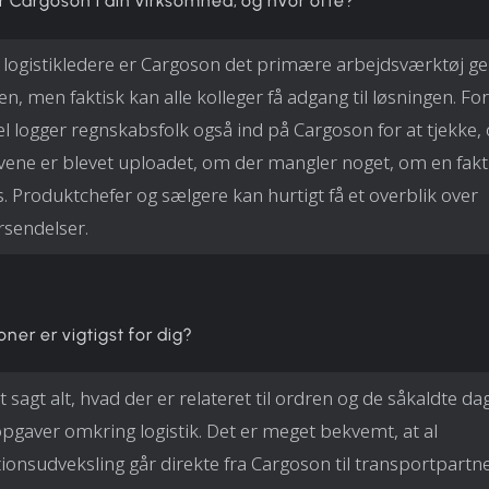
 Cargoson i din virksomhed, og hvor ofte?
 logistikledere er Cargoson det primære arbejdsværktøj 
en, men faktisk kan alle kolleger få adgang til løsningen. For
 logger regnskabsfolk også ind på Cargoson for at tjekke,
vene er blevet uploadet, om der mangler noget, om en fak
. Produktchefer og sælgere kan hurtigt få et overblik over
sendelser.
oner er vigtigst for dig?
t sagt alt, hvad der er relateret til ordren og de såkaldte da
pgaver omkring logistik. Det er meget bekvemt, at al
ionsudveksling går direkte fra Cargoson til transportpartne