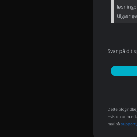
løsninge
tilgængel
Svar på dit 
Dette blogindlæg
Hvis du bemærker 
mail på
support