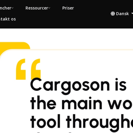
ncher
Ressourcer
Priser
Dansk
takt os