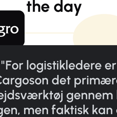
"For logistikledere er
Cargoson det primær
ejdsværktøj gennem 
en, men faktisk kan 