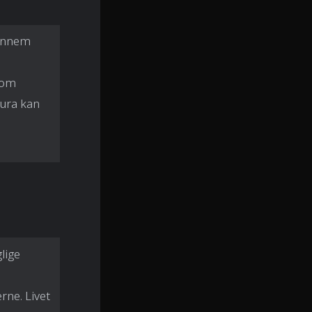
gennem
 om
tura kan
glige
rne. Livet