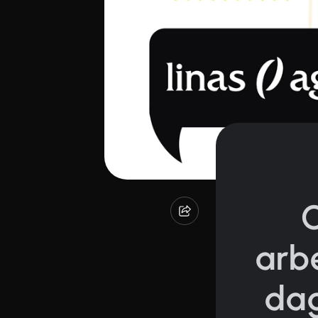
arb
dag