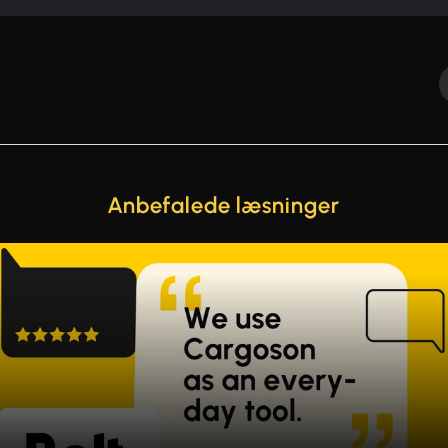
Anbefalede læsninger
de