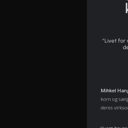
"Livet fo
de
Mihkel Han
korn og sælg
deres virks