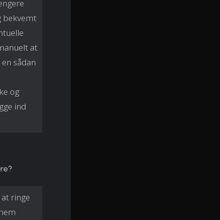
længere
og bekvemt
ntuelle
manuelt at
 en sådan
ke og
gge ind
re?
at ringe
nnem