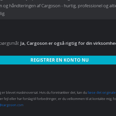
n og håndteringen af Cargoson - hurtig, professionel og alti
ig.
spørgsmål:
Ja, Cargoson er også rigtig for din virksomhe
REGISTRER EN KONTO NU
 er blevet maskinoversat. Hvis du foretrækker det, kan du
læse det original
fejl eller har forslag til forbedringer, er du velkommen til at kontakte mig, for
@cargoson.com