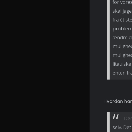
for vore
skal jag
fra ét st
probleme
ændre de
mulighed
mulighed
litauisk
enten fr
Hvordan har
Der
selv. D