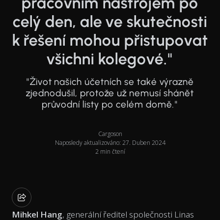
pracovním nástrojem po
celý den, ale ve skutečnosti
k řešení mohou přistupovat
všichni kolegové."
"Život našich účetních se také výrazně
zjednodušil, protože už nemusí shánět
průvodní listy po celém domě."
Cargoson
Naposledy aktualizováno: 27. Duben 2024
2 min čtení
Mihkel Hang
, generální ředitel společnosti Linas