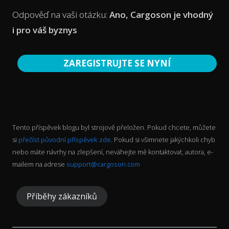
Odpověď na vaši otázku:
Ano, Cargoson je vhodný
i pro váš byznys
ZAREGISTRUJTE SE NYNÍ
Tento příspěvek blogu byl strojově přeložen. Pokud chcete, můžete
si
přečíst původní příspěvek zde
. Pokud si všimnete jakýchkoli chyb
nebo máte návrhy na zlepšení, neváhejte mě kontaktovat, autora, e-
mailem na adrese
support@cargoson.com
Příběhy zákazníků