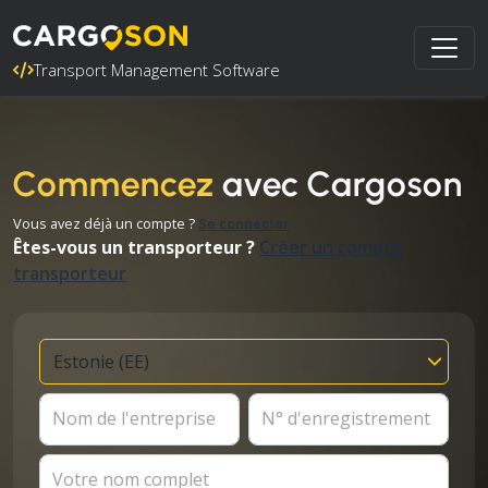
Transport Management Software
Commencez
avec Cargoson
Vous avez déjà un compte ?
Se connecter
Êtes-vous un transporteur ?
Créer un compte
transporteur
Nom de l'entreprise
N° d'enregistrement
Votre nom complet