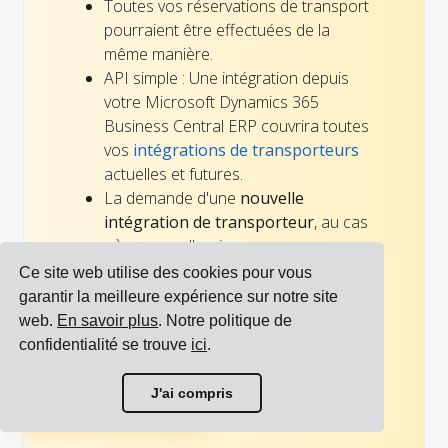
Toutes vos réservations de transport
pourraient être effectuées de la
même manière.
API simple : Une intégration depuis
votre Microsoft Dynamics 365
Business Central ERP couvrira toutes
vos
intégrations de transporteurs
actuelles et futures.
La demande d'une
nouvelle
intégration de transporteur
, au cas
où nous ne l'aurions pas encore
construite, est
gratuite pour tous les
Ce site web utilise des cookies pour vous
clients
.
garantir la meilleure expérience sur notre site
Suivez toutes vos expéditions
sur un
web.
En savoir plus
. Notre politique de
seul tableau de bord.
confidentialité se trouve
ici
.
L'ajout, la suppression ou le
Voir toutes les intégrations
changement de transporteurs est
J'ai compris
rapide et facile.
Voir tous les transporteurs