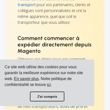
transport
pour vos partenaires, clients et
collègues sont personnalisées et ont la
même apparence, quel que soit le
transporteur que vous utilisez.
Comment commencer à
expédier directement depuis
Magento
Obtenez une démo pour voir comment
vous pouvez ajouter le module
Ce site web utilise des cookies pour vous
d'expédition à Magento. Ensuite,
garantir la meilleure expérience sur notre site
sélectionnez vos transporteurs,
web.
En savoir plus
. Notre politique de
téléchargez vos prix et autres accords
confidentialité se trouve
ici
.
avec vos transporteurs, invitez vos
utilisateurs et commencez à expédier
Voir toutes les intégrations
J'ai compris
immédiatement. Voir aussi :
Configuration
Voir tous les transporteurs
de mes transporteurs, listes de prix et