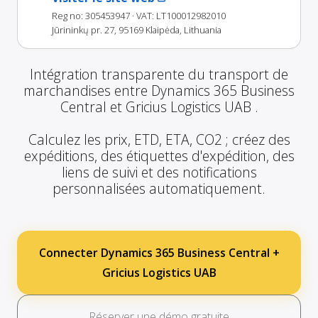
Reg no: 305453947
· VAT: LT100012982010
Jūrininkų pr. 27, 95169 Klaipėda, Lithuania
Intégration transparente du transport de
marchandises entre Dynamics 365 Business
Central et Gricius Logistics UAB .
Calculez les prix, ETD, ETA, CO2 ; créez des
expéditions, des étiquettes d'expédition, des
liens de suivi et des notifications
personnalisées automatiquement.
Connecter Dynamics 365 Business Central +
Gricius Logistics UAB
Réserver une démo gratuite