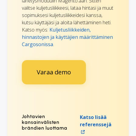
lähetysmoduulin Magento:ään. Sitten
valitse kuljetusliikkeesi, lataa hintasi ja muut
sopimuksesi kuljetusliikkeidesi kanssa,
kutsu käyttäjäsi ja aloita lähettäminen heti.
Katso myös:
Kuljetusliikkeiden,
hinnastojen ja käyttäjien määrittäminen
Cargosonissa
.
Varaa demo
Johtavien
Katso lisää
kansainvälisten
referenssejä
brändien luottama