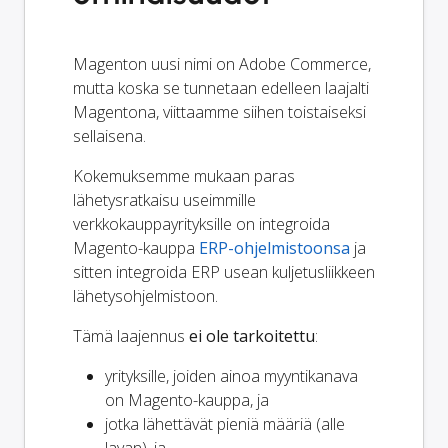
Magenton uusi nimi on Adobe Commerce,
mutta koska se tunnetaan edelleen laajalti
Magentona, viittaamme siihen toistaiseksi
sellaisena.
Kokemuksemme mukaan paras
lähetysratkaisu useimmille
verkkokauppayrityksille on integroida
Magento-kauppa
ERP-ohjelmistoonsa
ja
sitten integroida ERP usean kuljetusliikkeen
lähetysohjelmistoon.
Tämä laajennus
ei ole tarkoitettu
:
yrityksille, joiden ainoa myyntikanava
on Magento-kauppa, ja
jotka lähettävät pieniä määriä (alle
lavan), ja