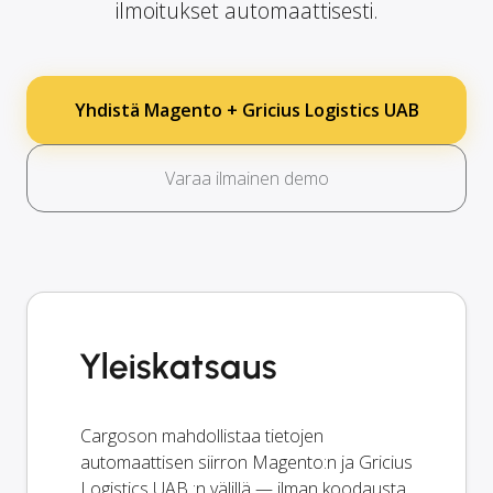
ilmoitukset automaattisesti.
Yhdistä Magento + Gricius Logistics UAB
Varaa ilmainen demo
Yleiskatsaus
Cargoson mahdollistaa tietojen
automaattisen siirron Magento:n ja Gricius
Logistics UAB :n välillä — ilman koodausta.