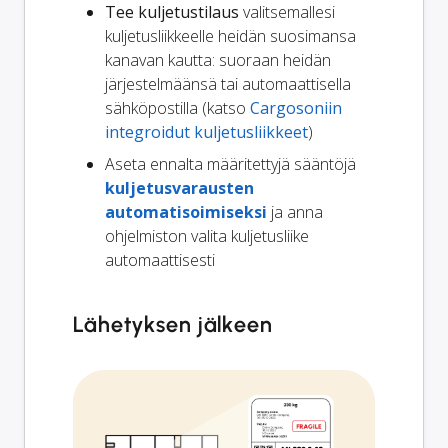
Tee kuljetustilaus
valitsemallesi
kuljetusliikkeelle heidän suosimansa
kanavan kautta: suoraan heidän
järjestelmäänsä tai automaattisella
sähköpostilla (katso
Cargosoniin
integroidut kuljetusliikkeet
)
Aseta ennalta määritettyjä sääntöjä
kuljetusvarausten
automatisoimiseksi
ja anna
ohjelmiston valita kuljetusliike
automaattisesti
Lähetyksen jälkeen