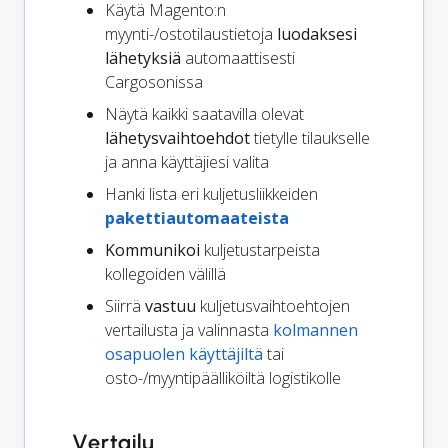
Käytä Magento:n
myynti-/ostotilaustietoja
luodaksesi
lähetyksiä
automaattisesti
Cargosonissa
Näytä kaikki saatavilla olevat
lähetysvaihtoehdot
tietylle tilaukselle
ja anna käyttäjiesi valita
Hanki lista eri kuljetusliikkeiden
pakettiautomaateista
Kommunikoi
kuljetustarpeista
kollegoiden välillä
Siirrä
vastuu
kuljetusvaihtoehtojen
vertailusta ja valinnasta
kolmannen
osapuolen käyttäjiltä
tai
osto-/myyntipäälliköiltä logistikolle
Vertailu