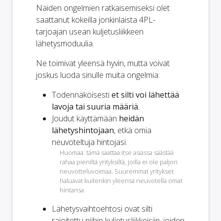
Näiden ongelmien ratkaisemiseksi olet
saattanut kokeilla jonkinlaista 4PL-
tarjoajan usean kuljetusliikkeen
lähetysmoduulia.
Ne toimivat yleensä hyvin, mutta voivat
joskus luoda sinulle muita ongelmia:
Todennäköisesti
et silti voi lähettää
lavoja tai suuria määriä
.
Joudut käyttämään
heidän
lähetyshintojaan
, etkä omia
neuvoteltuja hintojasi.
Huomaa: tämä saattaa itse asiassa säästää
rahaa pieniltä yrityksiltä, joilla ei ole paljon
neuvotteluvoimaa. Suuremmat yritykset
haluavat kuitenkin yleensä neuvotella omat
hintansa.
Lähetysvaihtoehtosi ovat
silti
rajoitettu niihin kuljetusliikkeisiin, joiden