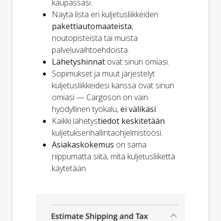
kaupassasi.
Näytä lista eri kuljetusliikkeiden
pakettiautomaateista
,
noutopisteistä tai muista
palveluvaihtoehdoista.
Lähetyshinnat
ovat sinun omiasi.
Sopimukset ja muut järjestelyt
kuljetusliikkeidesi kanssa ovat sinun
omiasi — Cargoson on vain
hyödyllinen työkalu,
ei välikäsi
.
Kaikki lähetys
tiedot keskitetään
kuljetuksenhallintaohjelmistoosi.
Asiakaskokemus
on sama
riippumatta siitä, mitä kuljetusliikettä
käytetään.