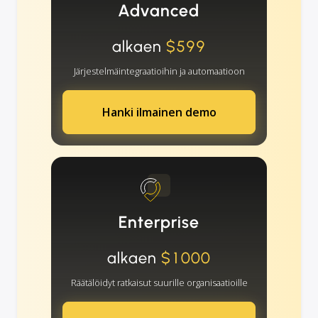
Advanced
alkaen
$599
Järjestelmäintegraatioihin ja automaatioon
Hanki ilmainen demo
Enterprise
alkaen
$1000
Räätälöidyt ratkaisut suurille organisaatioille