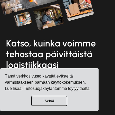
Katso, kuinka voimme
tehostaa päivittäistä
logistiikkaasi
Tämä verkkosivusto käyttää evästeitä
varmistaakseen parhaan käyttökokemuksen.
Rekisteröi tili
Lue lisää
. Tietosuojakäytäntömme löytyy
täältä
.
Varaa maksuton konsultaatio
Selvä