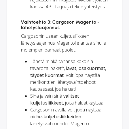
kanssa 4PL-tarjoaja tekee yhteistyötä.
Vaihtoehto 3: Cargoson Magento -
lähetyslaajennus
Cargosonin usean kuljetusliikkeen
lähetyslaajennus Magentolle antaa sinulle
molempien parhaat puolet:
Lähetä minkä tahansa kokoisia
tavaroita: paketit,
lavat, osakuormat,
täydet kuormat
. Voit jopa näyttää
merikonttien lähetysvaihtoehdot
kaupassasi, jos haluat!
Sinä ja
vain
sinä
valitset
kuljetusliikkeet
, joita haluat käyttää.
Cargosonin avulla voit jopa näyttää
niche-kuljetusliikkeiden
lähetysvaihtoehdot Magento-