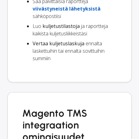
Saa päivittäisiä raportteja
viivästyneistä lähetyksistä
sähköpostiisi
Luo
kuljetustilastoja
ja raportteja
kaikista kuljetusliikkeistäsi
Vertaa kuljetuslaskuja
ennalta
laskettuihin tai ennalta sovittuihin
summiin
Magento TMS
integraation
ominaisuudet