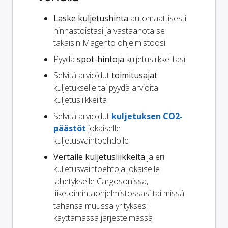
Laske kuljetushinta
automaattisesti
hinnastoistasi ja vastaanota se
takaisin Magento ohjelmistoosi
Pyydä
spot-hintoja
kuljetusliikkeiltäsi
Selvitä arvioidut
toimitusajat
kuljetukselle tai pyydä arvioita
kuljetusliikkeiltä
Selvitä arvioidut
kuljetuksen CO2-
päästöt
jokaiselle
kuljetusvaihtoehdolle
Vertaile kuljetusliikkeitä
ja eri
kuljetusvaihtoehtoja jokaiselle
lähetykselle Cargosonissa,
liiketoimintaohjelmistossasi tai missä
tahansa muussa yrityksesi
käyttämässä järjestelmässä