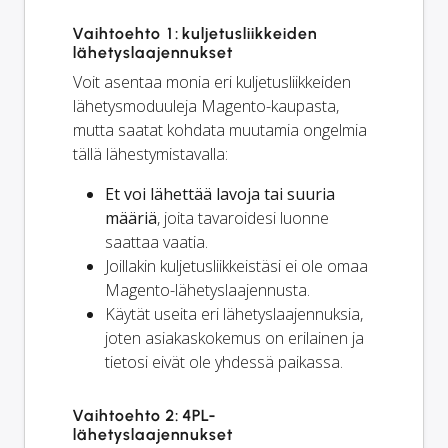
Vaihtoehto 1: kuljetusliikkeiden
lähetyslaajennukset
Voit asentaa monia eri kuljetusliikkeiden
lähetysmoduuleja Magento-kaupasta,
mutta saatat kohdata muutamia ongelmia
tällä lähestymistavalla:
Et voi lähettää lavoja tai suuria
määriä
, joita tavaroidesi luonne
saattaa vaatia.
Joillakin kuljetusliikkeistäsi ei ole omaa
Magento-lähetyslaajennusta.
Käytät useita eri lähetyslaajennuksia,
joten asiakaskokemus on erilainen ja
tietosi eivät ole yhdessä paikassa.
Vaihtoehto 2: 4PL-
lähetyslaajennukset