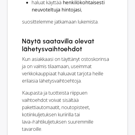
haluat käyttää
henkilökohtaisesti
neuvoteltuja hintojasi
,
suosittelemme jatkamaan lukemista.
Näytä saatavilla olevat
lähetysvaihtoehdot
Kun asiakkaasi on täyttänyt ostoskorinsa
ja on valmis tilaamaan, useimmat
verkkokauppiaat haluavat tarjota heille
erilaisia lähetysvaihtoehtoja.
Kaupasta ja tuotteista riippuen
vaihtoehdot voivat sisältää
pakettiautomaatit, noutopisteet,
kotiinkuljetuksen kuriirilla tai
lava-/rahtikuljetuksen suuremmille
tavaroille.