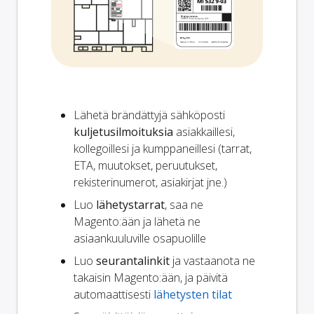
Lähetä brändättyjä sähköposti
kuljetusilmoituksia
asiakkaillesi,
kollegoillesi ja kumppaneillesi (tarrat,
ETA, muutokset, peruutukset,
rekisterinumerot, asiakirjat jne.)
Luo
lähetystarrat
, saa ne
Magento:ään ja lähetä ne
asiaankuuluville osapuolille
Luo
seurantalinkit
ja vastaanota ne
takaisin Magento:ään, ja päivitä
automaattisesti
lähetysten tilat