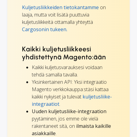
Kuljetusliikkeiden tietokantamme
on
laaja, mutta voit lisätä puuttuvia
kuljetusliikkeitä ottamalla yhteyttä
Cargosonin tukeen.
Kaikki kuljetusliikkeesi
yhdistettynä Magento:ään
Kaikki kuljetusvarauksesi voidaan
tehdä samalla tavalla.
Yksinkertainen API: Yksi integraatio
Magento verkkokauppa:stäsi kattaa
kaikki nykyiset ja tulevat
kuljetusliike-
integraatiot
.
Uuden kuljetusliike-integraation
pyytäminen, jos emme ole vielä
rakentaneet sitä, on
ilmaista kaikille
asiakkaille
.