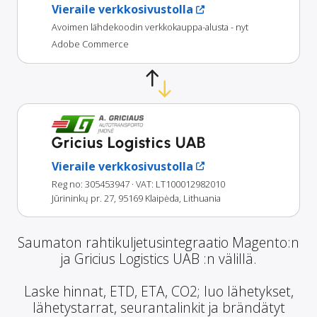
Vieraile verkkosivustolla
Avoimen lähdekoodin verkkokauppa-alusta - nyt
Adobe Commerce
Gricius Logistics UAB
Vieraile verkkosivustolla
Reg no: 305453947
· VAT: LT100012982010
Jūrininkų pr. 27, 95169 Klaipėda, Lithuania
Saumaton rahtikuljetusintegraatio Magento:n
ja Gricius Logistics UAB :n välillä.
Laske hinnat, ETD, ETA, CO2; luo lähetykset,
lähetystarrat, seurantalinkit ja brändätyt