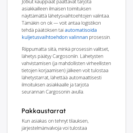
Jotkut kauppiaat päättävät tarjota
asiakkailleen ilmaisen toimituksen
näyttämättä lähetysvaihtoehtojen valintaa.
Tämäkin on ok — voit antaa logistikon
tehdä päätöksen tai
automatisoida
kuljetusvaihtoehdon valinnan
prosessin.
Riippumatta siitä, minkä prosessin valitset,
lähetys päätyy Cargosoniin. Lähetysten
vahvistamisen (ja mahdollisten virheellisten
tietojen korjaamisen) jälkeen voit tulostaa
lähetystarrat, lähettää automaattisesti
ilmoituksen asiakkaalle ja tarjota
seurannan Cargosonin avulla.
Pakkaustarrat
Kun asiakas on tehnyt tilauksen,
järjestelmänvalvoja voi tulostaa