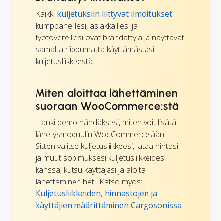
Kaikki
kuljetuksiin liittyvät ilmoitukset
kumppaneillesi, asiakkaillesi ja
työtovereillesi ovat brändättyjä ja näyttävät
samalta riippumatta käyttämästäsi
kuljetusliikkeestä.
Miten aloittaa lähettäminen
suoraan WooCommerce:stä
Hanki demo nähdäksesi, miten voit lisätä
lähetysmoduulin WooCommerce:ään.
Sitten valitse kuljetusliikkeesi, lataa hintasi
ja muut sopimuksesi kuljetusliikkeidesi
kanssa, kutsu käyttäjäsi ja aloita
lähettäminen heti. Katso myös:
Kuljetusliikkeiden, hinnastojen ja
käyttäjien määrittäminen Cargosonissa
.