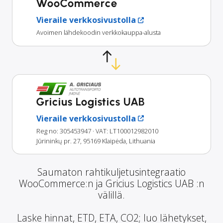
WooCommerce
Vieraile verkkosivustolla
Avoimen lähdekoodin verkkokauppa-alusta
Gricius Logistics UAB
Vieraile verkkosivustolla
Reg no: 305453947
· VAT: LT100012982010
Jūrininkų pr. 27, 95169 Klaipėda, Lithuania
Saumaton rahtikuljetusintegraatio
WooCommerce:n ja Gricius Logistics UAB :n
välillä.
Laske hinnat, ETD, ETA, CO2; luo lähetykset,