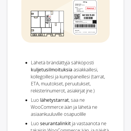
Lähetä brändättyjä sähköposti
kuljetusilmoituksia
asiakkaillesi,
kollegoillesi ja kumppaneillesi (tarrat,
ETA, muutokset, peruutukset,
rekisterinumerot, asiakirjat jne.)
Luo
lähetystarrat
, saa ne
WooCommerce:ään ja lähetä ne
asiaankuuluville osapuolille
Luo
seurantalinkit
ja vastaanota ne
takaisin WooCommerce:ään, ja päivitä