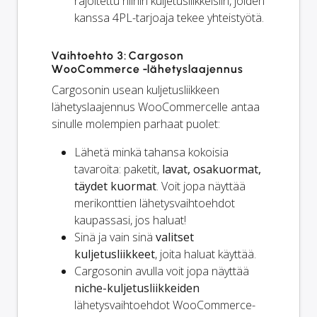
rajoitettu niihin kuljetusliikkeisiin, joiden
kanssa 4PL-tarjoaja tekee yhteistyötä.
Vaihtoehto 3: Cargoson
WooCommerce -lähetyslaajennus
Cargosonin usean kuljetusliikkeen
lähetyslaajennus WooCommercelle antaa
sinulle molempien parhaat puolet:
Lähetä minkä tahansa kokoisia
tavaroita: paketit,
lavat, osakuormat,
täydet kuormat
. Voit jopa näyttää
merikonttien lähetysvaihtoehdot
kaupassasi, jos haluat!
Sinä ja
vain
sinä
valitset
kuljetusliikkeet
, joita haluat käyttää.
Cargosonin avulla voit jopa näyttää
niche-kuljetusliikkeiden
lähetysvaihtoehdot WooCommerce-