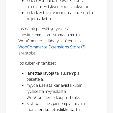
jotka eivät halua neuvotella omia
hintojaan yrityksen koon vuoksi, tai
jotka käyttävät vain muutamaa suurta
kuljetusliikettä.
Jos nämä pätevät yritykseesi,
suosittelemme tarkistamaan muita
WooCommerce-lähetyslaajennuksia
WooCommerce Extensions Store
-
sivustolta.
Jos kuitenkin tarvitset:
lähettää lavoja
tai suurempia
paketteja,
myydä
useista kanavista
kuten
fyysisestä myymälästä
WooCommerce-kaupan lisäksi,
käyttää niche-, pienempiä tai vain
monia
eri kuljetusliikkeitä
, tai