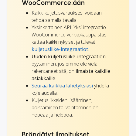
WooCommerce:ään
Kaikki kuljetusvarauksesi voidaan
tehdä samalla tavalla.
Yksinkertainen API: Yksi integraatio
WooCommerce verkkokauppa:stäsi
kattaa kaikki nykyiset ja tulevat
kuljetusliike-integraatiot
.
Uuden kuljetusliike-integraation
pyytäminen, jos emme ole vielä
rakentaneet sitä, on
ilmaista kaikille
asiakkaille
.
Seuraa kaikkia lähetyksiäsi
yhdellä
kojelaudalla.
Kuljetusliikkeiden lisääminen,
poistaminen tai vaihtaminen on
nopeaa ja helppoa.
Brändätyt ilmoitukset