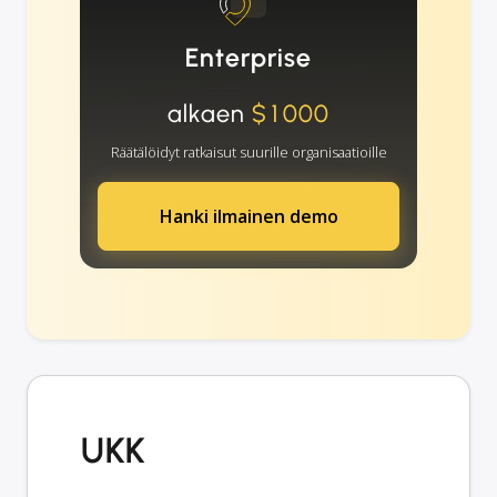
Enterprise
alkaen
$1000
Räätälöidyt ratkaisut suurille organisaatioille
Hanki ilmainen demo
UKK