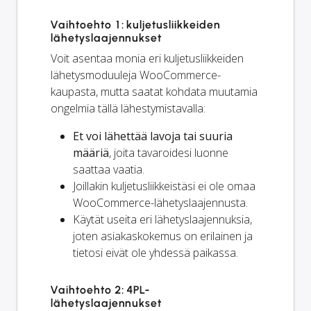
Vaihtoehto 1: kuljetusliikkeiden
lähetyslaajennukset
Voit asentaa monia eri kuljetusliikkeiden
lähetysmoduuleja WooCommerce-
kaupasta, mutta saatat kohdata muutamia
ongelmia tällä lähestymistavalla:
Et voi lähettää lavoja tai suuria
määriä
, joita tavaroidesi luonne
saattaa vaatia.
Joillakin kuljetusliikkeistäsi ei ole omaa
WooCommerce-lähetyslaajennusta.
Käytät useita eri lähetyslaajennuksia,
joten asiakaskokemus on erilainen ja
tietosi eivät ole yhdessä paikassa.
Vaihtoehto 2: 4PL-
lähetyslaajennukset