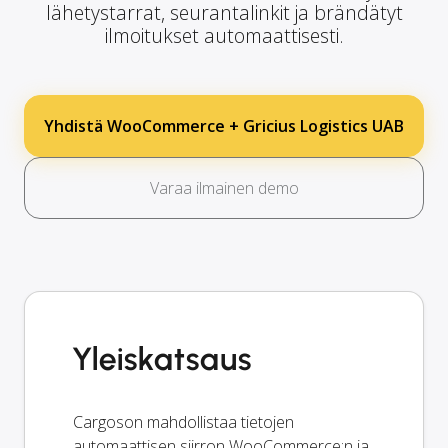
lähetystarrat, seurantalinkit ja brändätyt
ilmoitukset automaattisesti.
Yhdistä WooCommerce + Gricius Logistics UAB
Varaa ilmainen demo
Yleiskatsaus
Cargoson mahdollistaa tietojen
automaattisen siirron WooCommerce:n ja