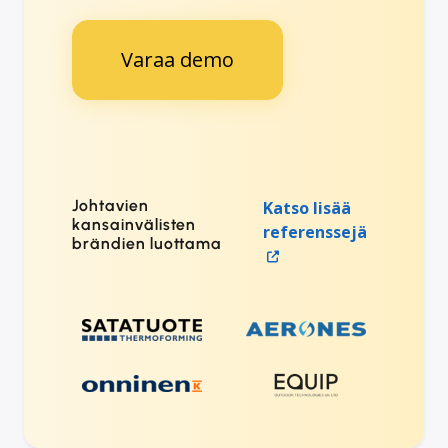
Varaa demo
Johtavien
Katso lisää
kansainvälisten
referenssejä
brändien luottama