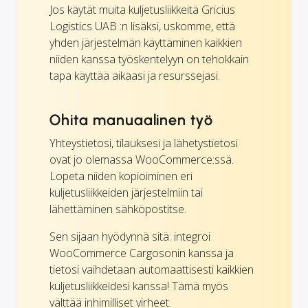
Jos käytät muita kuljetusliikkeitä Gricius
Logistics UAB :n lisäksi, uskomme, että
yhden järjestelmän käyttäminen kaikkien
niiden kanssa työskentelyyn on tehokkain
tapa käyttää aikaasi ja resurssejasi.
Ohita manuaalinen työ
Yhteystietosi, tilauksesi ja lähetystietosi
ovat jo olemassa WooCommerce:ssä.
Lopeta niiden kopioiminen eri
kuljetusliikkeiden järjestelmiin tai
lähettäminen sähköpostitse.
Sen sijaan hyödynnä sitä: integroi
WooCommerce Cargosonin kanssa ja
tietosi vaihdetaan automaattisesti kaikkien
kuljetusliikkeidesi kanssa! Tämä myös
välttää inhimilliset virheet.