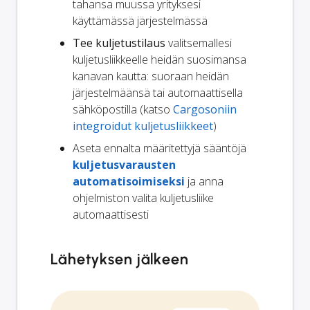
tahansa muussa yrityksesi
käyttämässä järjestelmässä
Tee kuljetustilaus
valitsemallesi
kuljetusliikkeelle heidän suosimansa
kanavan kautta: suoraan heidän
järjestelmäänsä tai automaattisella
sähköpostilla (katso
Cargosoniin
integroidut kuljetusliikkeet
)
Aseta ennalta määritettyjä sääntöjä
kuljetusvarausten
automatisoimiseksi
ja anna
ohjelmiston valita kuljetusliike
automaattisesti
Lähetyksen jälkeen