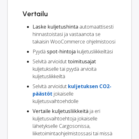
Vertailu
Laske kuljetushinta
automaattisesti
hinnastoistasi ja vastaanota se
takaisin WooCommerce ohjelmistoosi
Pyydä
spot-hintoja
kuljetusliikkeiltäsi
Selvitä arvioidut
toimitusajat
kuljetukselle tai pyydä arvioita
kuljetusliikkeiltä
Selvitä arvioidut
kuljetuksen CO2-
päästöt
jokaiselle
kuljetusvaihtoehdolle
Vertaile kuljetusliikkeitä
ja eri
kuljetusvaihtoehtoja jokaiselle
lähetykselle Cargosonissa,
liiketoimintaohjelmistossasi tai missä