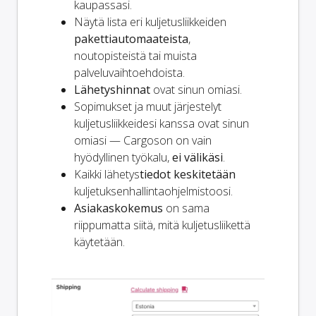
kaupassasi.
Näytä lista eri kuljetusliikkeiden
pakettiautomaateista
,
noutopisteistä tai muista
palveluvaihtoehdoista.
Lähetyshinnat
ovat sinun omiasi.
Sopimukset ja muut järjestelyt
kuljetusliikkeidesi kanssa ovat sinun
omiasi — Cargoson on vain
hyödyllinen työkalu,
ei välikäsi
.
Kaikki lähetys
tiedot keskitetään
kuljetuksenhallintaohjelmistoosi.
Asiakaskokemus
on sama
riippumatta siitä, mitä kuljetusliikettä
käytetään.