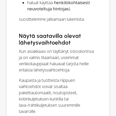
haluat käyttää
henkilökohtaisesti
neuvoteltuja hintojasi
,
suosittelemme jatkamaan lukemista.
Näytä saatavilla olevat
lähetysvaihtoehdot
Kun asiakkaasi on täyttänyt ostoskorinsa
ja on valmis tilaamaan, useimmat
verkkokauppiaat haluavat tarjota heille
erilaisia lähetysvaihtoehtoja.
Kaupasta ja tuotteista riippuen
vaihtoehdot voivat sisältää
pakettiautomaatit, noutopisteet,
kotiinkuljetuksen kuriirilla tai
lava-/rahtikuljetuksen suuremmille
tavaroille.