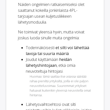
Näiden ongelmien ratkaisemiseksi olet
saattanut kokeilla jonkinlaista 4PL-
tarjoajan usean kuljetusliikkeen
lähetysmoduulia.
Ne toimivat yleensä hyvin, mutta voivat
joskus luoda sinulle muita ongelmia:
Todennäköisesti
et silti voi lähettää
lavoja tai suuria määriä
.
Joudut käyttämään
heidän
lähetyshintojaan
, etkä omia
neuvoteltuja hintojasi.
Huomaa: tämä saattaa itse asiassa säästää
rahaa pieniltä yrityksiltä, joilla ei ole paljon
neuvotteluvoimaa. Suuremmat yritykset
haluavat kuitenkin yleensä neuvotella omat
hintansa.
Lähetysvaihtoehtosi ovat
silti