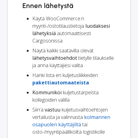
Ennen lähetystä
Käytä WooCommerce:n
myynti-/ostotilaustietoja
luodaksesi
lähetyksiä
automaattisesti
Cargosonissa
Näytä kaikki saatavilla olevat
lähetysvaihtoehdot
tietylle tilaukselle
ja anna käyttäjiesi valita
Hanki lista eri kuljetusliikkeiden
pakettiautomaateista
Kommunikoi
kuljetustarpeista
kollegoiden välillä
Siirrä
vastuu
kuljetusvaihtoehtojen
vertailusta ja valinnasta
kolmannen
osapuolen käyttäjiltä
tai
osto-/myyntipäälliköiltä logistikolle