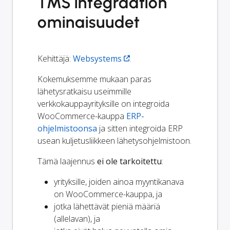
TMS integraation
ominaisuudet
Kehittäjä:
Websystems
.
Kokemuksemme mukaan paras
lähetysratkaisu useimmille
verkkokauppayrityksille on integroida
WooCommerce-kauppa
ERP-
ohjelmistoonsa
ja sitten integroida ERP
usean kuljetusliikkeen lähetysohjelmistoon.
Tämä laajennus
ei ole tarkoitettu
:
yrityksille, joiden ainoa myyntikanava
on WooCommerce-kauppa, ja
jotka lähettävät pieniä määriä
(allelavan), ja