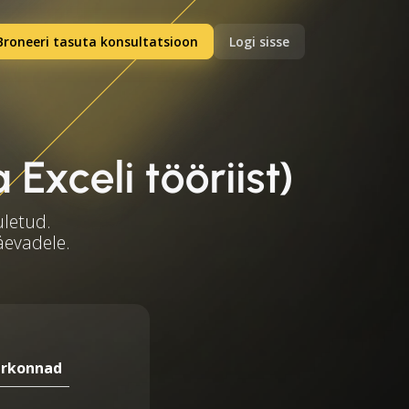
Broneeri tasuta konsultatsioon
Logi sisse
Exceli tööriist)
uletud.
äevadele.
irkonnad