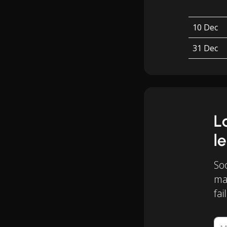
10 Dec
31 Dec
L
le
Soo
mai
fail