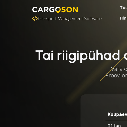
Töö
Hin
Transport Management Software
Tai riigipühad 
Välja 
Proovi o
Kuupäe
01 Jan