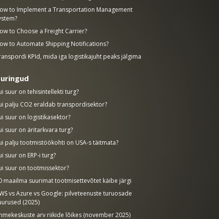
ow to Implement a Transportation Management
ystem?
ow to Choose a Freight Carrier?
ow to Automate Shipping Notifications?
ranspordi KPId, mida iga logistikajuht peaks jälgima
uringud
ui suur on tehisintellekti turg?
ui palju CO2 eraldab transpordisektor?
ui suur on logistikasektor?
ui suur on äritarkvara turg?
ui palju tootmistöökohti on USA-s täitmata?
ui suur on ERP-i turg?
ui suur on tootmissektor?
0 maailma suurimat tootmisettevõtet käibe järgi
WS vs Azure vs Google: pilveteenuste turuosade
uurused (2025)
nmekeskuste arv riikide lõikes (november 2025)