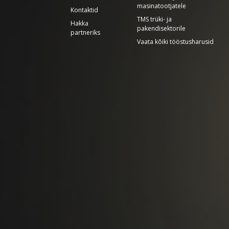
masinatootjatele
Kontaktid
TMS trüki- ja
Hakka
pakendisektorile
partneriks
Vaata kõiki tööstusharusid