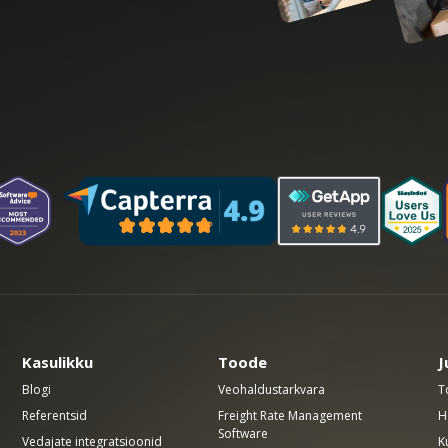
Kasulikku
Toode
J
Blogi
Veohaldustarkvara
T
Referentsid
Freight Rate Management
H
Software
Vedajate integratsioonid
K