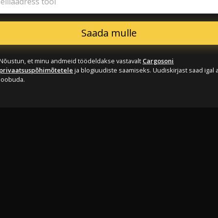
eiliaadress tööl
Nõustun, et minu andmeid töödeldakse vastavalt
Cargosoni
privaatsuspõhimõtetele
ja blogiuudiste saamiseks. Uudiskirjast saad igal a
loobuda.