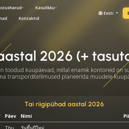
stusharud
Kasulikku
Eesti
nad
Kontaktid
aastal 2026 (+ tasuta 
on toodud kuupäevad, millal enamik kontoreid on s
ma transporditellimused planeerida muudele kuup
Tai riigipühad aastal 2026
v
Päev
Nimi
Pi
Thu
วันขึ้นปีใหม่