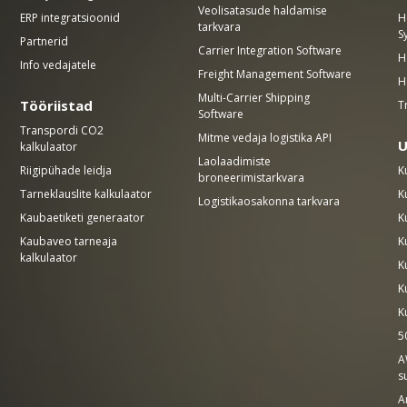
Veolisatasude haldamise
ERP integratsioonid
H
tarkvara
S
Partnerid
Carrier Integration Software
H
Info vedajatele
Freight Management Software
H
Multi-Carrier Shipping
Tööriistad
T
Software
Transpordi CO2
Mitme vedaja logistika API
U
kalkulaator
Laolaadimiste
Riigipühade leidja
K
broneerimistarkvara
Tarneklauslite kalkulaator
K
Logistikaosakonna tarkvara
Kaubaetiketi generaator
K
Kaubaveo tarneaja
K
kalkulaator
K
K
K
5
A
s
A