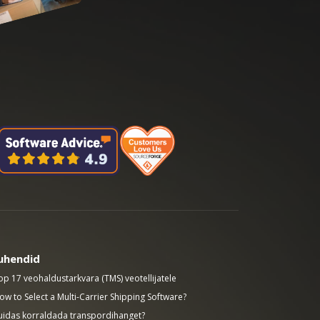
uhendid
op 17 veohaldustarkvara (TMS) veotellijatele
ow to Select a Multi-Carrier Shipping Software?
uidas korraldada transpordihanget?