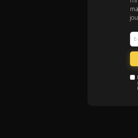
n'i
mai
jou
E