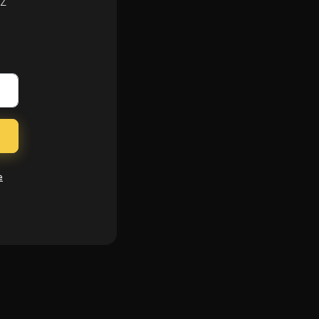
ez
s
e