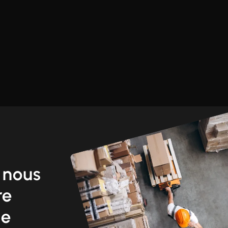
 nous
re
ne