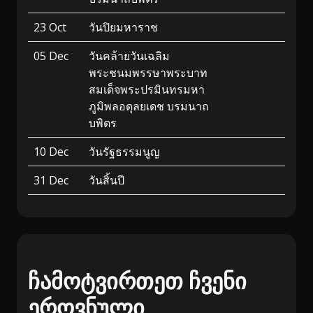
23 Oct
วันปิยมหาราช
05 Dec
วันคล้ายวันเฉลิม
พระชนมพรรษาพระบาท
สมเด็จพระปรมินทรมหา
ภูมิพลอดุลยเดช บรมนาถ
บพิตร
10 Dec
วันรัฐธรรมนูญ
31 Dec
วันสิ้นปี
ჩამოტვირთეთ ჩვენი
ეროვნული