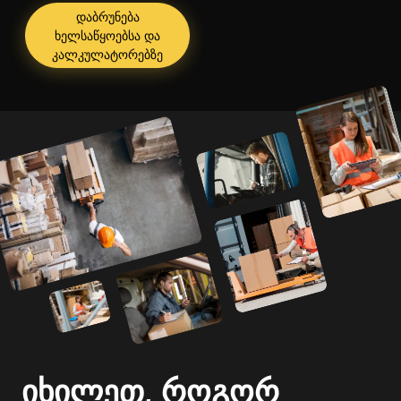
დაბრუნება
ხელსაწყოებსა და
კალკულატორებზე
იხილეთ, როგორ