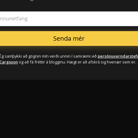
innunetfang
Ég samþykki að gögnin mín verði unnin í samræmi við
persónuverndarstef
Cargoson
og að fá fréttir á blogginu. Hægt er að afskrá sig hvenær sem er.