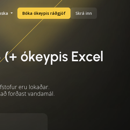
enska
Bóka ókeypis ráðgjöf
Skrá inn
 (+ ókeypis Excel
fstofur eru lokaðar.
 að forðast vandamál.