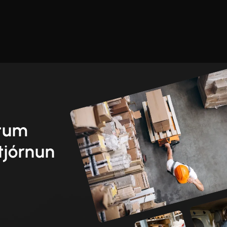
etum
tjórnun