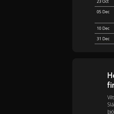
23 Oct
05 Dec
10 Dec
31 Dec
H
f
Vil
Slá
þjó