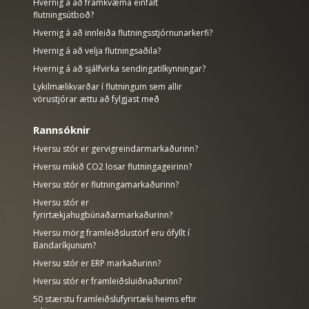
Hvernig á að framkvæma einfalt
flutningsútboð?
Hvernig á að innleiða flutningsstjórnunarkerfi?
Hvernig á að velja flutningsaðila?
Hvernig á að sjálfvirka sendingatilkynningar?
Lykilmælikvarðar í flutningum sem allir
vörustjórar ættu að fylgjast með
Rannsóknir
Hversu stór er gervigreindarmarkaðurinn?
Hversu mikið CO2 losar flutningageirinn?
Hversu stór er flutningamarkaðurinn?
Hversu stór er
fyrirtækjahugbúnaðarmarkaðurinn?
Hversu mörg framleiðslustörf eru ófyllt í
Bandaríkjunum?
Hversu stór er ERP markaðurinn?
Hversu stór er framleiðsluiðnaðurinn?
50 stærstu framleiðslufyrirtæki heims eftir