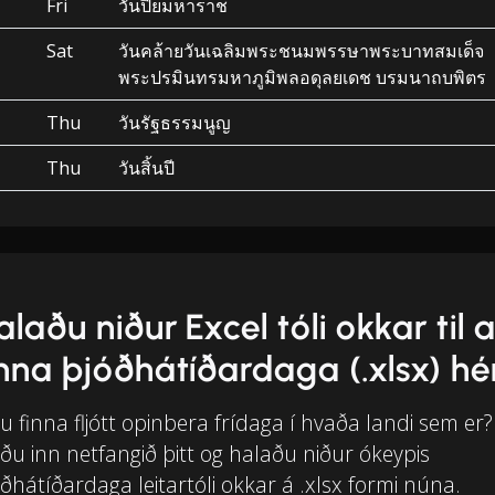
Fri
วันปิยมหาราช
Sat
วันคล้ายวันเฉลิมพระชนมพรรษาพระบาทสมเด็จ
พระปรมินทรมหาภูมิพลอดุลยเดช บรมนาถบพิตร
Thu
วันรัฐธรรมนูญ
Thu
วันสิ้นปี
alaðu niður Excel tóli okkar til 
inna þjóðhátíðardaga (.xlsx) hé
tu finna fljótt opinbera frídaga í hvaða landi sem er?
ðu inn netfangið þitt og halaðu niður ókeypis
ðhátíðardaga leitartóli okkar á .xlsx formi núna.