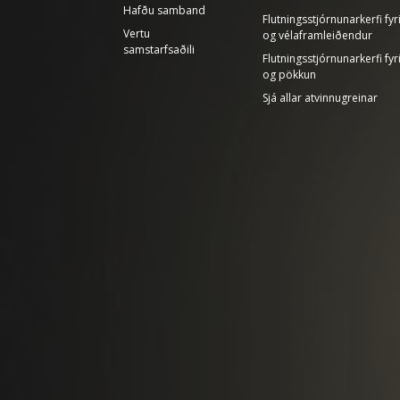
Hafðu samband
Flutningsstjórnunarkerfi fy
Vertu
og vélaframleiðendur
samstarfsaðili
Flutningsstjórnunarkerfi fyr
og pökkun
Sjá allar atvinnugreinar