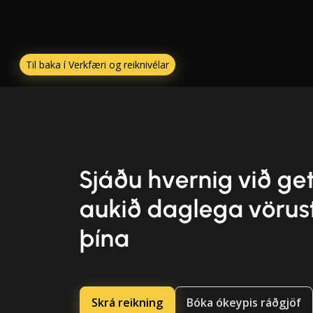
Til baka í Verkfæri og reiknivélar
Sjáðu hvernig við g
aukið daglega vörus
þína
Skrá reikning
Bóka ókeypis ráðgjöf