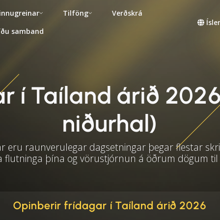
innugreinar
Tilföng
Verðskrá
Ísl
fðu samband
 í Taíland árið 2026
niðurhal)
 eru raunverulegar dagsetningar þegar flestar skri
a flutninga þína og vörustjórnun á öðrum dögum til
Opinberir frídagar í Taíland árið 2026