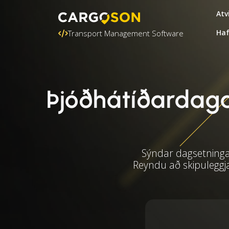
Atv
Ha
Transport Management Software
Þjóðhátíðardagar
Sýndar dagsetningar
Reyndu að skipuleggj