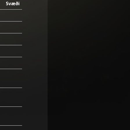
Svæði
ม