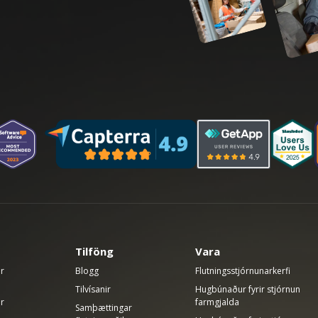
Tilföng
Vara
ir
Blogg
Flutningsstjórnunarkerfi
Tilvísanir
Hugbúnaður fyrir stjórnun
ir
farmgjalda
Samþættingar