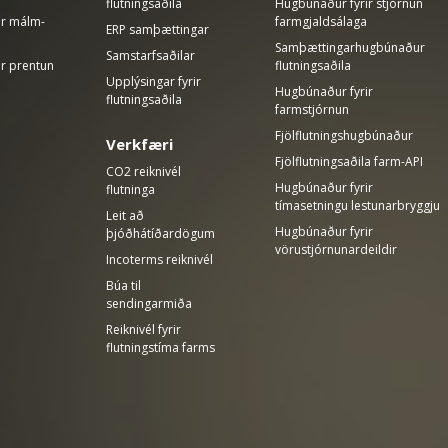
flutningsaðila
Hugbúnaður fyrir stjórnun
rir málm-
farmgjaldsálaga
ERP samþættingar
Samþættingarhugbúnaður
Samstarfsaðilar
ir prentun
flutningsaðila
Upplýsingar fyrir
Hugbúnaður fyrir
flutningsaðila
farmstjórnun
Fjölflutningshugbúnaður
Verkfæri
Fjölflutningsaðila farm-API
CO2 reiknivél
Hugbúnaður fyrir
flutninga
tímasetningu lestunarbryggju
Leit að
Hugbúnaður fyrir
þjóðhátíðardögum
vörustjórnunardeildir
Incoterms reiknivél
Búa til
sendingarmiða
Reiknivél fyrir
flutningstíma farms