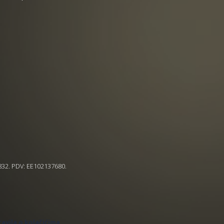
5832. PDV: EE102137680.
ravila o kolačićima