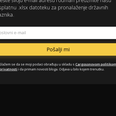
esite svoju e-mail adresu i odmah preuzmite našu
splatnu .xlsx datoteku za pronalaženje državnih
aznika.
oslovni e-mail
Slažem se da se moji podaci obrađuju u skladu s
Cargosonovom politiko
privatnosti
i da primam novosti bloga. Odjava u bilo kojem trenutku.