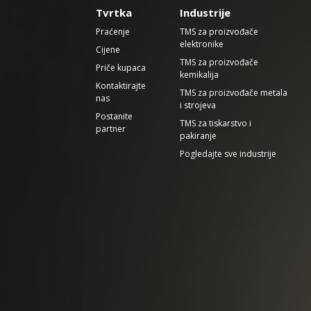
Tvrtka
Industrije
Praćenje
TMS za proizvođače
elektronike
Cijene
TMS za proizvođače
Priče kupaca
kemikalija
Kontaktirajte
TMS za proizvođače metala
nas
i strojeva
Postanite
TMS za tiskarstvo i
partner
pakiranje
Pogledajte sve industrije