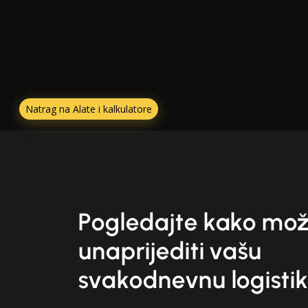
Natrag na Alate i kalkulatore
Pogledajte kako mo
unaprijediti vašu
svakodnevnu logisti