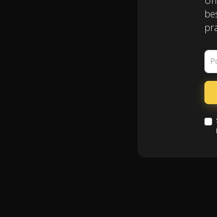
Un
be
pr
P