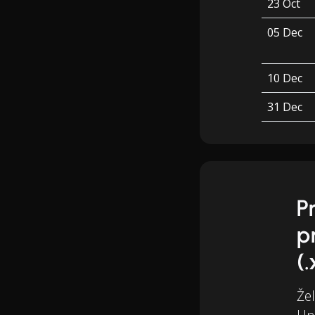
23 Oct
05 Dec
10 Dec
31 Dec
P
p
(.
Žel