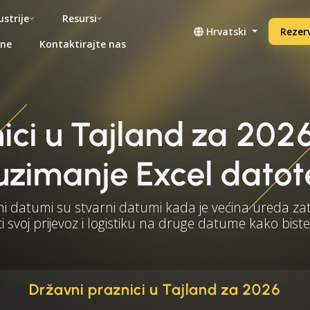
ustrije
Resursi
Hrvatski
Rezerv
ene
Kontaktirajte nas
ici u Tajland za 202
uzimanje Excel datot
ni datumi su stvarni datumi kada je većina ureda za
i svoj prijevoz i logistiku na druge datume kako biste
Državni praznici u Tajland za 2026