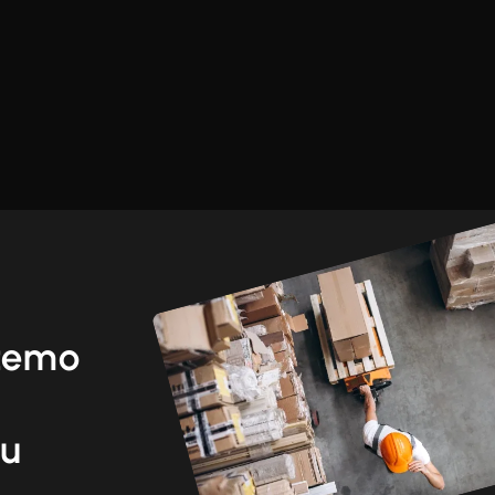
žemo
ku