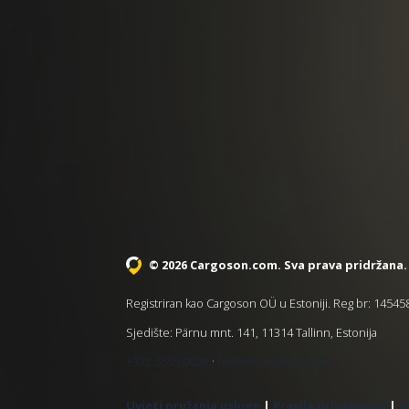
© 2026 Cargoson.com
. Sva prava pridržana.
Registriran kao Cargoson OÜ u Estoniji. Reg br: 1454
Sjedište: Pärnu mnt. 141, 11314 Tallinn, Estonija
·
+372 5555 0028
hello@cargoson.com
Uvjeti pružanja usluge
|
Pravila privatnosti
|
P