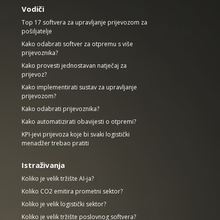
Vodiči
Top 17 softvera za upravljanje prijevozom za
pošiljatelje
Kako odabrati softver za otpremu s više
prijevoznika?
Kako provesti jednostavan natječaj za
prijevoz?
Kako implementirati sustav za upravljanje
prijevozom?
Kako odabrati prijevoznika?
Kako automatizirati obavijesti o otpremi?
KPI-jevi prijevoza koje bi svaki logistički
menadžer trebao pratiti
Istraživanja
Koliko je velik tržište AI-ja?
Koliko CO2 emitira prometni sektor?
Koliko je velik logistički sektor?
Koliko je velik tržište poslovnog softvera?