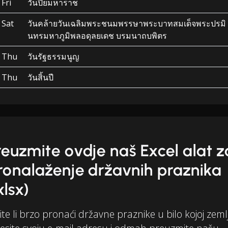
Fri
วันปิยมหาราช
Sat
วันคล้ายวันเฉลิมพระชนมพรรษาพระบาทสมเด็จพระปรมิ
นทรมหาภูมิพลอดุลยเดช บรมนาถบพิตร
Thu
วันรัฐธรรมนูญ
Thu
วันสิ้นปี
reuzmite ovdje naš Excel alat z
ronalaženje državnih praznika
xlsx)
ite li brzo pronaći državne praznike u bilo kojoj zemlj