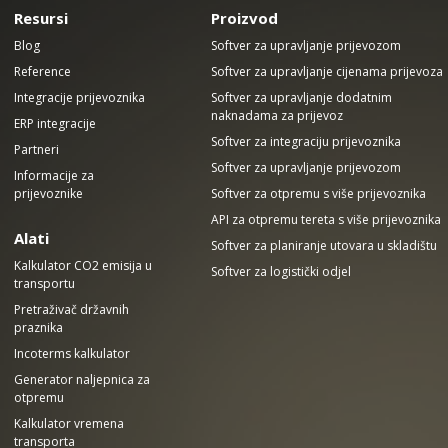
Resursi
Proizvod
Blog
Softver za upravljanje prijevozom
Reference
Softver za upravljanje cijenama prijevoza
Integracije prijevoznika
Softver za upravljanje dodatnim
naknadama za prijevoz
ERP integracije
Softver za integraciju prijevoznika
Partneri
Softver za upravljanje prijevozom
Informacije za
prijevoznike
Softver za otpremu s više prijevoznika
API za otpremu tereta s više prijevoznika
Alati
Softver za planiranje utovara u skladištu
Kalkulator CO2 emisija u
Softver za logistički odjel
transportu
Pretraživač državnih
praznika
Incoterms kalkulator
Generator naljepnica za
otpremu
Kalkulator vremena
transporta