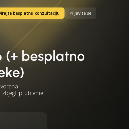
irajte besplatnu konzultaciju
Prijavite se
6 (+ besplatno
eke)
tvorena.
 izbjegli probleme.