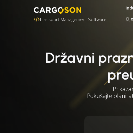
Ind
Cij
Transport Management Software
Državni prazn
pre
Prikaza
Pokušajte planirat