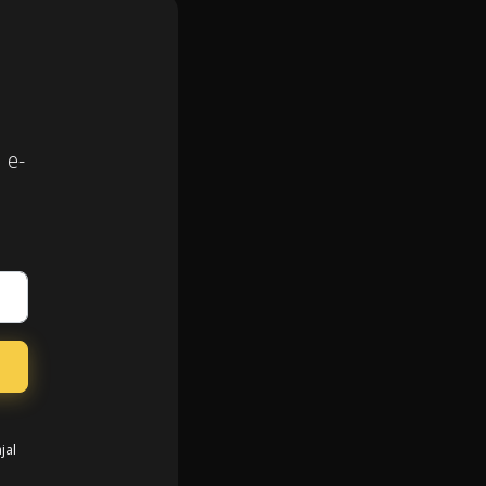
 e-
jal