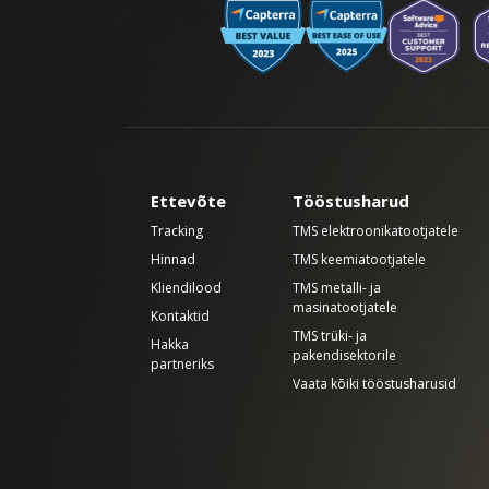
Ettevõte
Tööstusharud
Tracking
TMS elektroonikatootjatele
Hinnad
TMS keemiatootjatele
Kliendilood
TMS metalli- ja
masinatootjatele
Kontaktid
TMS trüki- ja
Hakka
pakendisektorile
partneriks
Vaata kõiki tööstusharusid