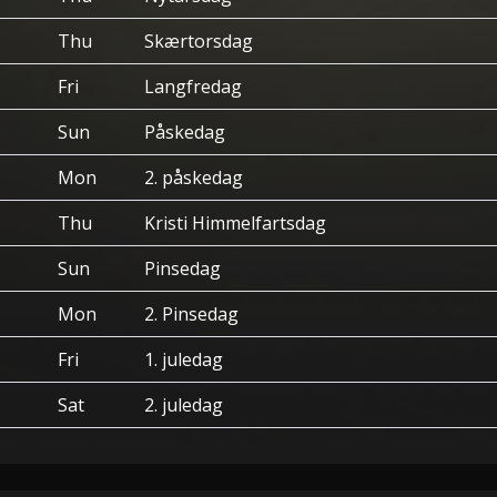
Thu
Skærtorsdag
Fri
Langfredag
Sun
Påskedag
Mon
2. påskedag
Thu
Kristi Himmelfartsdag
Sun
Pinsedag
Mon
2. Pinsedag
Fri
1. juledag
Sat
2. juledag