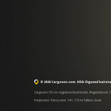
© 2026 Cargoson.com
. Kõik õigused kaitst
Cargoson OÜ on registreeritud Eestis. Registrikood:
Peakontor: Pärnu mnt. 141, 11314 Tallinn, Eesti
·
+372 5555 0028
hello@cargoson.com