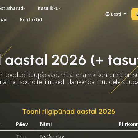
stusharud
Kasulikku
Eesti
nad
Kontaktid
 aastal 2026 (+ tasuta
on toodud kuupäevad, millal enamik kontoreid on s
ma transporditellimused planeerida muudele kuup
Taani riigipühad aastal 2026
v
Päev
Nimi
Piirkon
Thu
Nytårsdag