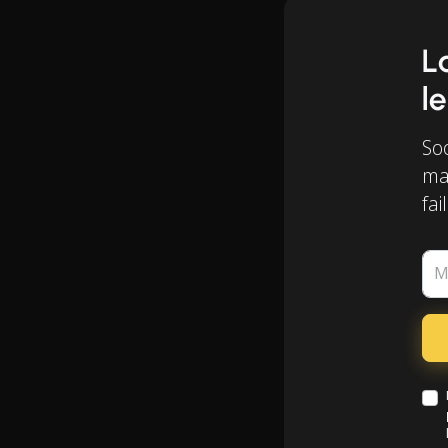
L
le
Soo
mai
fail
M