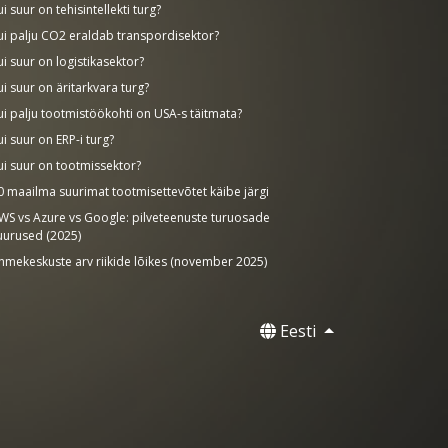
ui suur on tehisintellekti turg?
ui palju CO2 eraldab transpordisektor?
ui suur on logistikasektor?
ui suur on äritarkvara turg?
ui palju tootmistöökohti on USA-s täitmata?
ui suur on ERP-i turg?
ui suur on tootmissektor?
0 maailma suurimat tootmisettevõtet käibe järgi
WS vs Azure vs Google: pilveteenuste turuosade
uurused (2025)
nmekeskuste arv riikide lõikes (november 2025)
Eesti