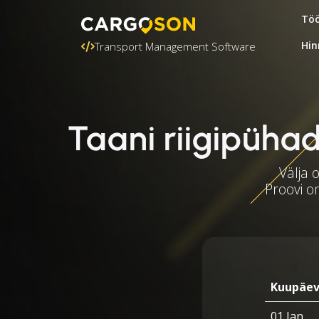
Töö
Hin
Transport Management Software
Taani riigipühad
Välja 
Proovi o
Kuupäe
01 Jan