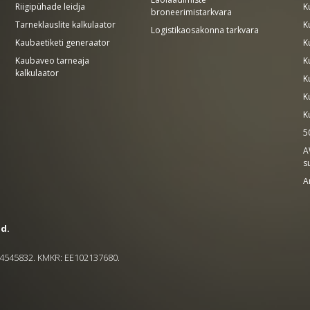
Riigipühade leidja
K
broneerimistarkvara
Tarneklauslite kalkulaator
K
Logistikaosakonna tarkvara
Kaubaetiketi generaator
K
Kaubaveo tarneaja
K
kalkulaator
K
K
K
5
A
s
A
ud.
 14545832. KMKR: EE102137680.