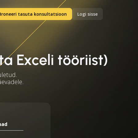
Broneeri tasuta konsultatsioon
Logi sisse
 Exceli tööriist)
uletud.
äevadele.
nad