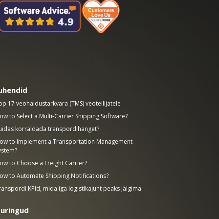
uhendid
op 17 veohaldustarkvara (TMS) veotellijatele
ow to Select a Multi-Carrier Shipping Software?
uidas korraldada transpordihanget?
ow to Implement a Transportation Management
ystem?
ow to Choose a Freight Carrier?
ow to Automate Shipping Notifications?
ranspordi KPId, mida iga logistikajuht peaks jälgima
uringud