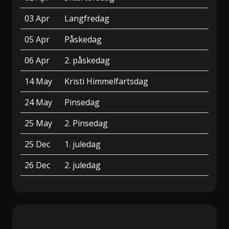
03 Apr
Langfredag
05 Apr
Påskedag
06 Apr
2. påskedag
14 May
Kristi Himmelfartsdag
24 May
Pinsedag
25 May
2. Pinsedag
25 Dec
1. juledag
26 Dec
2. juledag