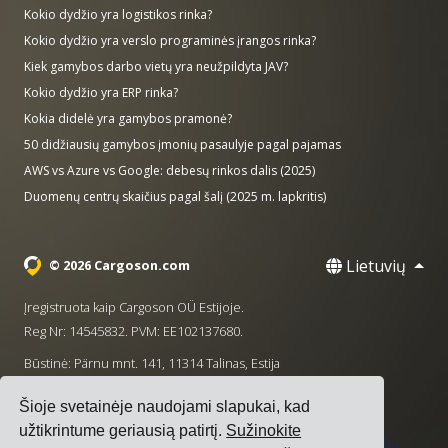
Kokio dydžio yra logistikos rinka?
Kokio dydžio yra verslo programinės įrangos rinka?
Kiek gamybos darbo vietų yra neužpildyta JAV?
Kokio dydžio yra ERP rinka?
Kokia didelė yra gamybos pramonė?
50 didžiausių gamybos įmonių pasaulyje pagal pajamas
AWS vs Azure vs Google: debesų rinkos dalis (2025)
Duomenų centrų skaičius pagal šalį (2025 m. lapkritis)
Lietuvių
© 2026 Cargoson.com
Įregistruota kaip Cargoson OÜ Estijoje.
Reg Nr: 14545832. PVM: EE102137680.
Būstinė: Pärnu mnt. 141, 11314 Talinas, Estija
·
+372 5555 0028
hello@cargoson.com
Šioje svetainėje naudojami slapukai, kad
užtikrintume geriausią patirtį.
Sužinokite
Paslaugų teikimo sąlygos
|
Privatumo politika
|
Slapukų