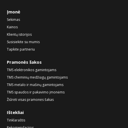
Įmonė
Sekimas
Kainos
Klientų istorijos
Susisiekite su mumis
Tapkite partneriu
Pramonės šakos
TMS elektronikos gamintojams
TMS cheminių medžiagų gamintojams
TMS metalo ir mašinų gamintojams
TMS spaudos ir pakavimo įmonėms
Žiūrėti visas pramonės šakas
Ištekliai
Tinklaraštis
Rekomendacijos