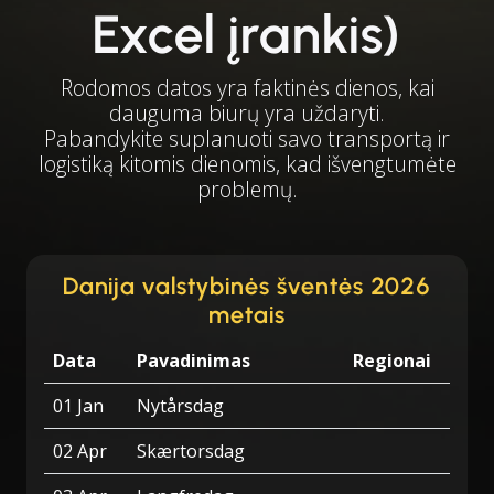
Excel įrankis)
Rodomos datos yra faktinės dienos, kai
dauguma biurų yra uždaryti.
Pabandykite suplanuoti savo transportą ir
logistiką kitomis dienomis, kad išvengtumėte
problemų.
Danija valstybinės šventės 2026
metais
Data
Pavadinimas
Regionai
01 Jan
Nytårsdag
02 Apr
Skærtorsdag