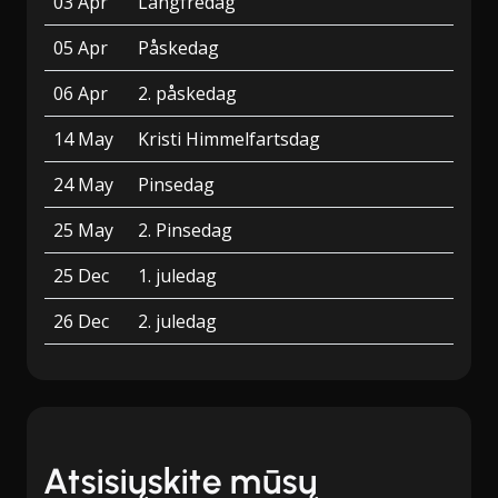
03 Apr
Langfredag
05 Apr
Påskedag
06 Apr
2. påskedag
14 May
Kristi Himmelfartsdag
24 May
Pinsedag
25 May
2. Pinsedag
25 Dec
1. juledag
26 Dec
2. juledag
Atsisiųskite mūsų