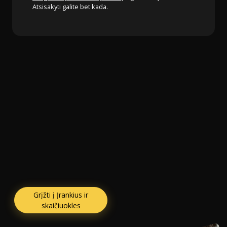
Atsisakyti galite bet kada.
Grįžti į Įrankius ir
skaičiuokles