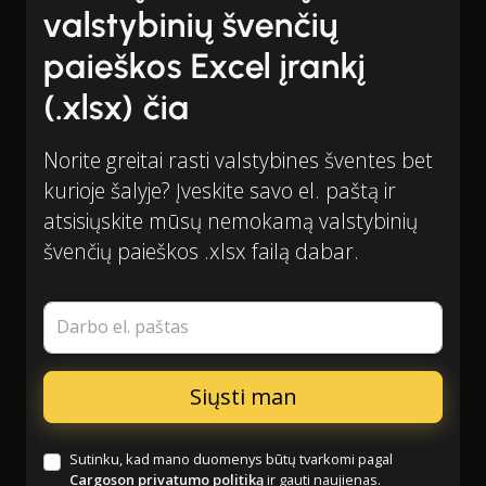
valstybinių švenčių
paieškos Excel įrankį
(.xlsx) čia
Norite greitai rasti valstybines šventes bet
kurioje šalyje? Įveskite savo el. paštą ir
atsisiųskite mūsų nemokamą valstybinių
švenčių paieškos .xlsx failą dabar.
Darbo el. paštas
Sutinku, kad mano duomenys būtų tvarkomi pagal
Cargoson privatumo politiką
ir gauti naujienas.