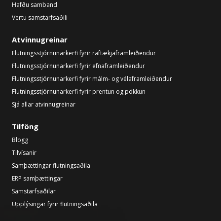
Hafðu samband
Vertu samstarfsaðili
Atvinnugreinar
Flutningsstjórnunarkerfi fyrir raftækjaframleiðendur
Flutningsstjórnunarkerfi fyrir efnaframleiðendur
Flutningsstjórnunarkerfi fyrir málm- og vélaframleiðendur
Flutningsstjórnunarkerfi fyrir prentun og pökkun
Sjá allar atvinnugreinar
Tilföng
Blogg
Tilvísanir
Samþættingar flutningsaðila
ERP samþættingar
Samstarfsaðilar
Upplýsingar fyrir flutningsaðila