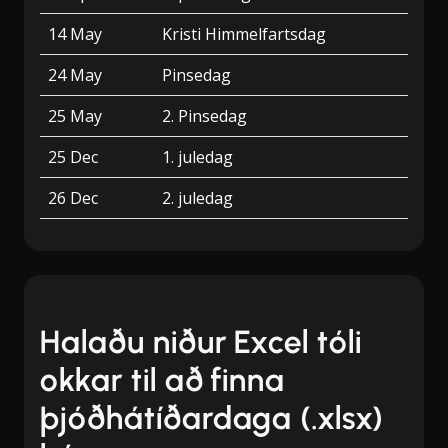
14 May
Kristi Himmelfartsdag
24 May
Pinsedag
25 May
2. Pinsedag
25 Dec
1. juledag
26 Dec
2. juledag
Halaðu niður Excel tóli
okkar til að finna
þjóðhátíðardaga (.xlsx)