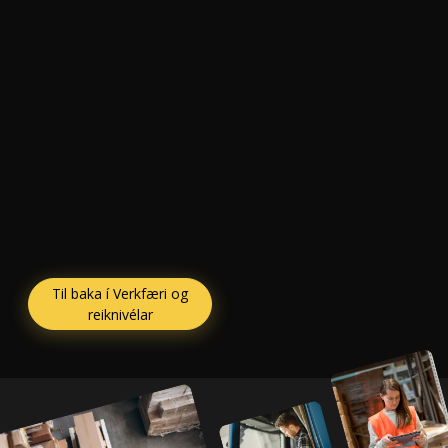
Til baka í Verkfæri og
reiknivélar