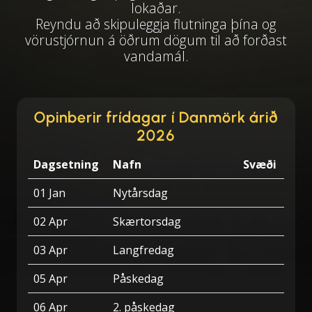
lokaðar.
Reyndu að skipuleggja flutninga þína og
vörustjórnun á öðrum dögum til að forðast
vandamál.
Opinberir frídagar í Danmörk árið
2026
Dagsetning
Nafn
Svæði
01 Jan
Nytårsdag
02 Apr
Skærtorsdag
03 Apr
Langfredag
05 Apr
Påskedag
06 Apr
2. påskedag