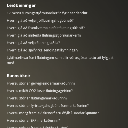
Leiðbeiningar
17 bestu flutningsstjórnunarkerfin fyrir sendendur
Hvernig á að velja fjölflutningshugbúnað?
Hvernig á að framkvæma einfalt flutningsútboð?
Hvernig á að innleiða flutningsstjórnunarkerfi?
Hvernig á að velja flutningsaðila?
Hvernig á að sjálfvirka sendingatilkynningar?
Lykilmælikvarðar í flutningum sem allir vörustjórar ættu að fylgjast
með
Rannsóknir
Hversu stór er gervigreindarmarkaðurinn?
Hversu mikið CO2 losar flutningageirinn?
Hversu stór er flutningamarkaðurinn?
Hversu stór er fyrirtækjahugbúnaðarmarkaðurinn?
Hversu mörg framleiðslustörf eru ófyllt í Bandaríkjunum?
Hversu stór er ERP markaðurinn?
Hversu stór er framleiðsluiðnaðurinn?