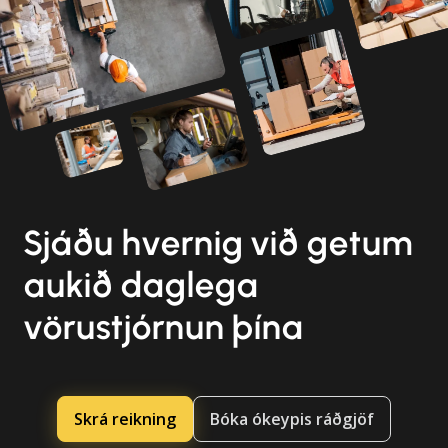
Sjáðu hvernig við getum
aukið daglega
vörustjórnun þína
Skrá reikning
Bóka ókeypis ráðgjöf