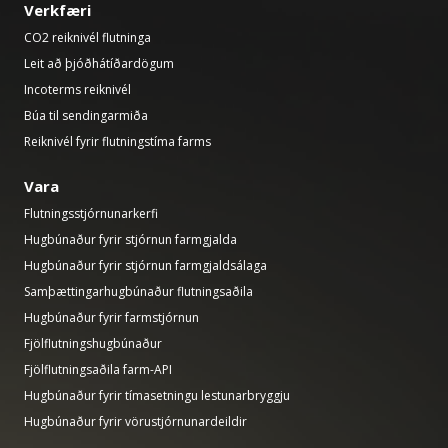
Verkfæri
CO2 reiknivél flutninga
Leit að þjóðhátíðardögum
Incoterms reiknivél
Búa til sendingarmiða
Reiknivél fyrir flutningstíma farms
Vara
Flutningsstjórnunarkerfi
Hugbúnaður fyrir stjórnun farmgjalda
Hugbúnaður fyrir stjórnun farmgjaldsálaga
Samþættingarhugbúnaður flutningsaðila
Hugbúnaður fyrir farmstjórnun
Fjölflutningshugbúnaður
Fjölflutningsaðila farm-API
Hugbúnaður fyrir tímasetningu lestunarbryggju
Hugbúnaður fyrir vörustjórnunardeildir