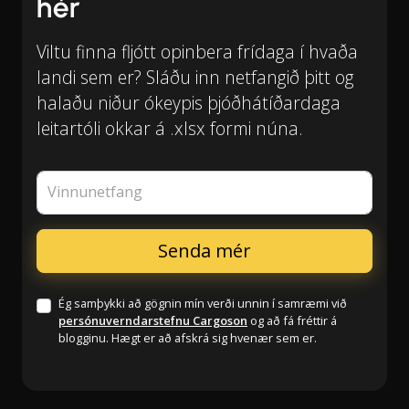
hér
Viltu finna fljótt opinbera frídaga í hvaða
landi sem er? Sláðu inn netfangið þitt og
halaðu niður ókeypis þjóðhátíðardaga
leitartóli okkar á .xlsx formi núna.
Vinnunetfang
Ég samþykki að gögnin mín verði unnin í samræmi við
persónuverndarstefnu Cargoson
og að fá fréttir á
blogginu. Hægt er að afskrá sig hvenær sem er.