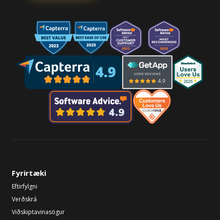
Fyrirtæki
Eftirfylgni
Verðskrá
Viðskiptavinasögur