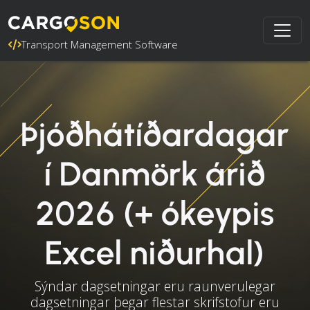
Transport Management Software
Þjóðhátíðardagar
í Danmörk árið
2026 (+ ókeypis
Excel niðurhal)
Sýndar dagsetningar eru raunverulegar
dagsetningar þegar flestar skrifstofur eru