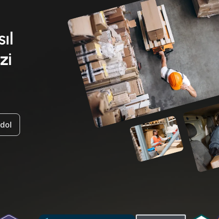
sıl
zi
ydol