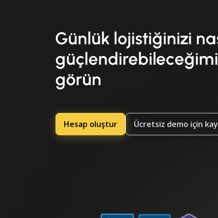
Günlük lojistiğinizi na
güçlendirebileceğimi
görün
Hesap oluştur
Ücretsiz demo için ka