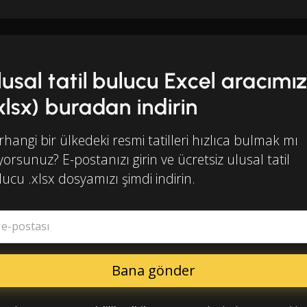
lusal tatil bulucu Excel aracımız
.xlsx) buradan indirin
hangi bir ülkedeki resmi tatilleri hızlıca bulmak mı
iyorsunuz? E-postanızı girin ve ücretsiz ulusal tatil
ucu .xlsx dosyamızı şimdi indirin.
ş e-postası