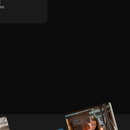
g
iz.