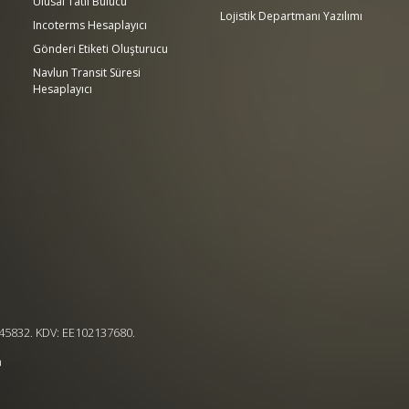
Ulusal Tatil Bulucu
Lojistik Departmanı Yazılımı
Incoterms Hesaplayıcı
Gönderi Etiketi Oluşturucu
Navlun Transit Süresi
Hesaplayıcı
.
4545832. KDV: EE102137680.
a