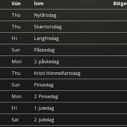
Gün
İsim
Bölge
Thu
Nytårsdag
Thu
Skærtorsdag
Fri
Langfredag
Sun
Påskedag
Mon
2. påskedag
Thu
Kristi Himmelfartsdag
Sun
Pinsedag
Mon
2. Pinsedag
Fri
1. juledag
Sat
2. juledag