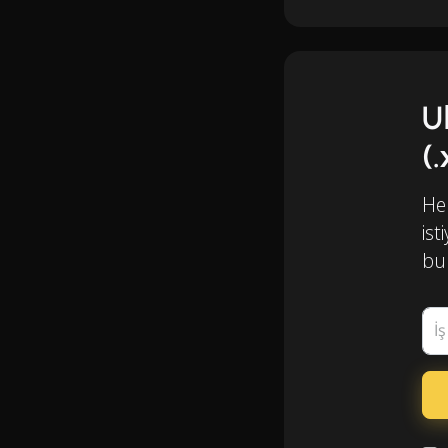
U
(
Her
ist
bul
İ