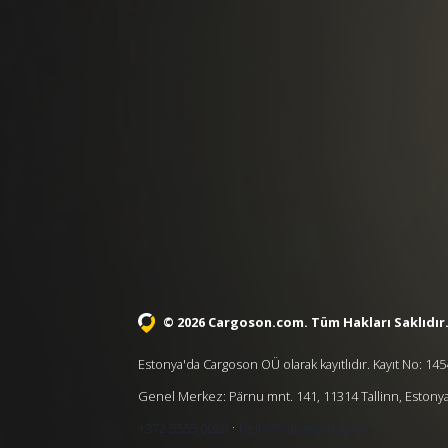
© 2026 Cargoson.com
. Tüm Hakları Saklıdır
Estonya'da Cargoson OÜ olarak kayıtlıdır. Kayıt No: 1
Genel Merkez: Pärnu mnt. 141, 11314 Tallinn, Estony
·
+372 5555 0028
hello@cargoson.com