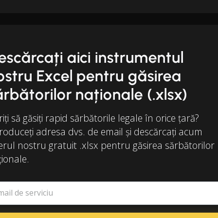
escărcați aici instrumentul
ostru Excel pentru găsirea
ărbătorilor naționale (.xlsx)
iți să găsiți rapid sărbătorile legale în orice țară?
roduceți adresa dvs. de email și descărcați acum
ierul nostru gratuit .xlsx pentru găsirea sărbătorilor
ionale.
mail de serviciu