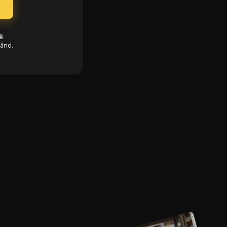
e
când.