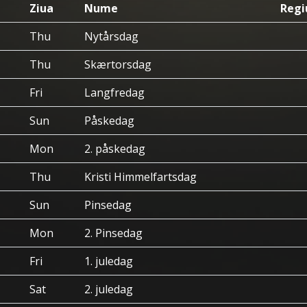
Ziua
Nume
Regi
Thu
Nytårsdag
Thu
Skærtorsdag
Fri
Langfredag
Sun
Påskedag
Mon
2. påskedag
Thu
Kristi Himmelfartsdag
Sun
Pinsedag
Mon
2. Pinsedag
Fri
1. juledag
Sat
2. juledag