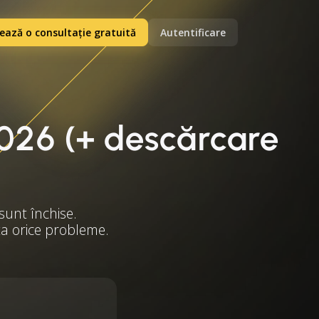
ază o consultație gratuită
Autentificare
2026 (+ descărcare
sunt închise.
ita orice probleme.