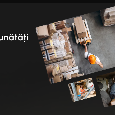
unătăți
i