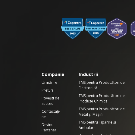
Companie
Industrii
Urmărire
TMS pentru Producători de
Electronică
Prețuri
TMS pentru Producători de
Povești de
Produse Chimice
succes
TMS pentru Producători de
Contactați-
Metal și Mașini
ne
TMS pentru Tipărire și
Devino
Ambalare
Partener