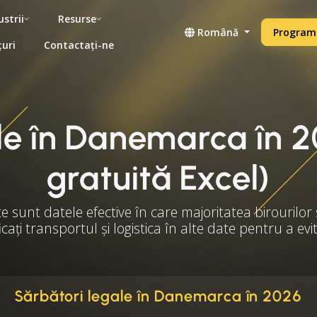
ustrii
Resurse
Română
Programe
țuri
Contactați-ne
le în Danemarca în 
gratuită Excel)
te sunt datele efective în care majoritatea birourilor 
ficați transportul și logistica în alte date pentru a ev
Sărbători legale în Danemarca în 2026