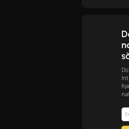
D
n
s
Dor
Int
fiș
naț
E