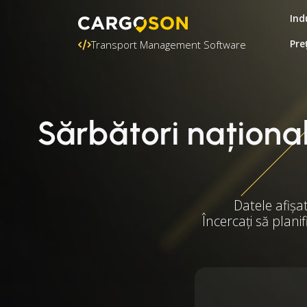
Ind
Pre
Transport Management Software
Sărbători naționa
Datele afișa
Încercați să plani