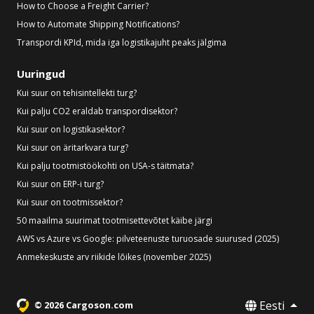
How to Choose a Freight Carrier?
How to Automate Shipping Notifications?
Transpordi KPId, mida iga logistikajuht peaks jälgima
Uuringud
Kui suur on tehisintellekti turg?
Kui palju CO2 eraldab transpordisektor?
Kui suur on logistikasektor?
Kui suur on äritarkvara turg?
Kui palju tootmistöökohti on USA-s täitmata?
Kui suur on ERP-i turg?
Kui suur on tootmissektor?
50 maailma suurimat tootmisettevõtet käibe järgi
AWS vs Azure vs Google: pilveteenuste turuosade suurused (2025)
Anmekeskuste arv riikide lõikes (november 2025)
Eesti
© 2026 Cargoson.com