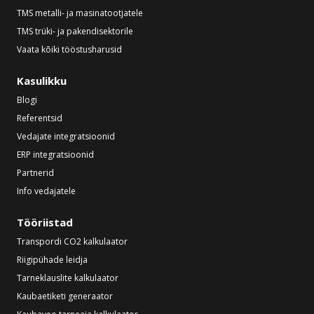
TMS metalli- ja masinatootjatele
TMS trüki- ja pakendisektorile
Vaata kõiki tööstusharusid
Kasulikku
Blogi
Referentsid
Vedajate integratsioonid
ERP integratsioonid
Partnerid
Info vedajatele
Tööriistad
Transpordi CO2 kalkulaator
Riigipühade leidja
Tarneklauslite kalkulaator
Kaubaetiketi generaator