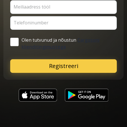
Meiliaadress tööl
Telefoninumber
Olen tutvunud ja nõustun
Cargosoni
klienditingimustega
Registreeri