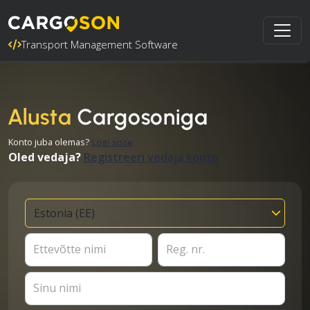
Transport Management Software
Alusta
Cargosoniga
Konto juba olemas?
Logi sisse
Oled vedaja?
Registreeri vedaja konto
Ettevõtte nimi
Reg. nr.
Sinu nimi