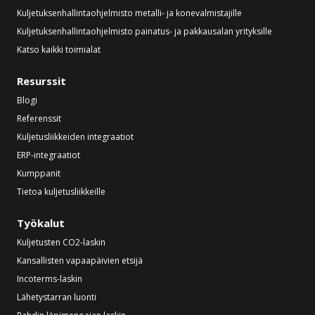
Kuljetuksenhallintaohjelmisto metalli- ja konevalmistajille
Kuljetuksenhallintaohjelmisto painatus- ja pakkausalan yrityksille
Katso kaikki toimialat
Resurssit
Blogi
Referenssit
Kuljetusliikkeiden integraatiot
ERP-integraatiot
Kumppanit
Tietoa kuljetusliikkeille
Työkalut
Kuljetusten CO2-laskin
Kansallisten vapaapäivien etsijä
Incoterms-laskin
Lähetystarran luonti