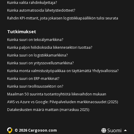
Kuinka valita rahdinkuljettaja?
Kuinka automatisoida lähetystiedotteet?
Rahdin KPI-mittarit, joita jokaisen logistiikkapäällikön tulisi seurata
Tutkimukset
Kuinka suuri on tekoälymarkkina?
Kuinka paljon hiilidioksidia liikennesektori tuottaa?
Kuinka suuri on logistiikkamarkkina?
Kuinka suuri on yrityssovellusmarkkina?
Kuinka monta valmistustyöpaikkaa on täyttämättä Yhdysvalloissa?
Kuinka suuri on ERP-markkinat?
Kuinka suuri teollisuussektori on?
Maailman 50 suurinta tuotantoyhtiötä liikevaihdon mukaan
AWS vs Azure vs Google: Pilvipalveluiden markkinaosuudet (2025)
Datakeskusten määrä maittain (marraskuu 2025)
Suomi
© 2026 Cargoson.com