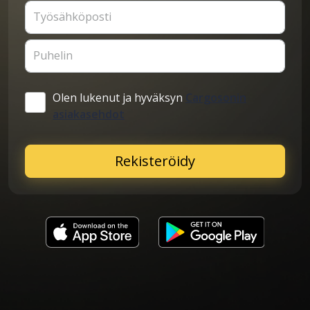
Työsähköposti
Puhelin
Olen lukenut ja hyväksyn
Cargosonin
asiakasehdot
Rekisteröidy