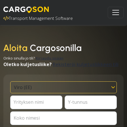
Transport Management Software
Aloita
Cargosonilla
Onko sinulla jo tili?
Kirjaudu sisään
Oletko kuljetusliike?
Rekisteröi kuljetusliikkeen tili
Yrityksen nimi
Y-tunnus
Koko nimesi