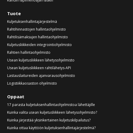
Rahdin läpimenoajan laskin
Tuote
Kuljetuksenhallintajärjestelmä
Rahtihinnastojen hallintaohjelmisto
Rahtilisämaksujen hallintaohjelmisto
Kuljetusliikkeiden integrointiohjelmisto
Rahtien hallintaohjelmisto
Usean kuljetusliikkeen lähetysohjelmisto
Usean kuljetusliikkeen rahtilähetys-API
Lastauslaitureiden ajanvarausohjelmisto
Logistiikkaosaston ohjelmisto
Oppaat
17 parasta kuljetuksenhallintaohjelmistoa lähettäjille
Kuinka valita usean kuljetusliikkeen lähetysohjelmisto?
Kuinka järjestää yksinkertainen kuljetuskilpailutus?
Kuinka ottaa käyttöön kuljetuksenhallintajärjestelmä?