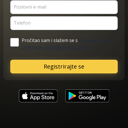
Poslovni e-mail
Telefon
Pročitao sam i slažem se s
Cargosonovim
uvjetima i odredbama za kupce
Registrirajte se