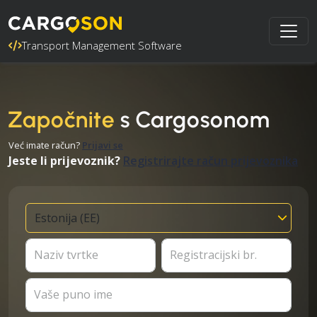
Transport Management Software
Započnite
s Cargosonom
Već imate račun?
Prijavi se
Jeste li prijevoznik?
Registrirajte račun prijevoznika
Naziv tvrtke
Registracijski br.
Vaše puno ime