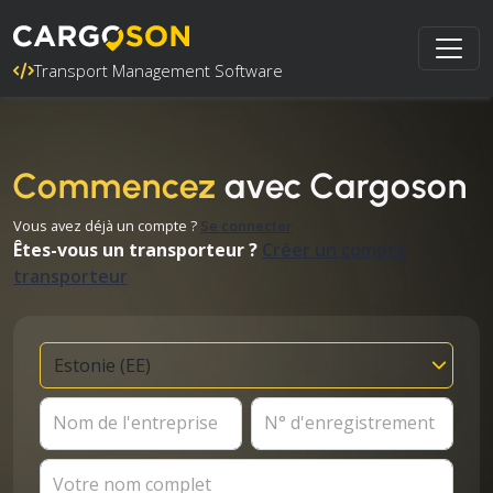
Transport Management Software
Commencez
avec Cargoson
Vous avez déjà un compte ?
Se connecter
Êtes-vous un transporteur ?
Créer un compte
transporteur
Nom de l'entreprise
N° d'enregistrement
Votre nom complet