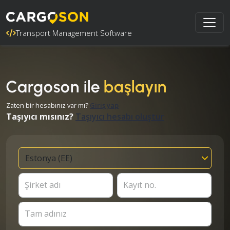
Transport Management Software
Cargoson ile
başlayın
Zaten bir hesabınız var mı?
Giriş yap
Taşıyıcı mısınız?
Taşıyıcı hesabı oluştur
Şirket adı
Kayıt no.
Tam adınız