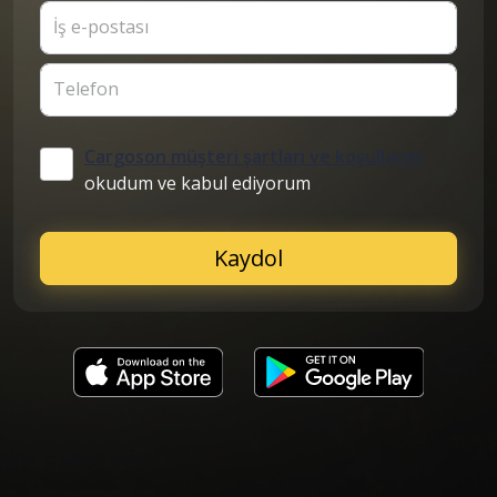
İş e-postası
Telefon
Cargoson müşteri şartları ve koşullarını
okudum ve kabul ediyorum
Kaydol