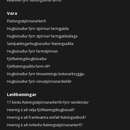
Reiknivél fyrir flutningstíma farms
Vara
Flutningsstjórnunarkerfi
Hugbúnaður fyrir stjórnun farmgjalda
Hugbúnaður fyrir stjórnun farmgjaldsálaga
Samþættingarhugbúnaður flutningsaðila
Hugbúnaður fyrir farmstjórnun
Fjölflutningshugbúnaður
Fjölflutningsaðila farm-API
Hugbúnaður fyrir tímasetningu lestunarbryggju
Hugbúnaður fyrir vörustjórnunardeildir
Leiðbeiningar
17 bestu flutningsstjórnunarkerfin fyrir sendendur
Hvernig á að velja fjölflutningshugbúnað?
Hvernig á að framkvæma einfalt flutningsútboð?
Hvernig á að innleiða flutningsstjórnunarkerfi?