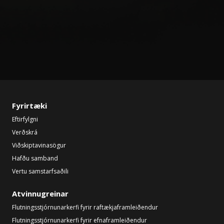
Fyrirtæki
Eftirfylgni
Verðskrá
Viðskiptavinasögur
Hafðu samband
Vertu samstarfsaðili
Atvinnugreinar
Flutningsstjórnunarkerfi fyrir raftækjaframleiðendur
Flutningsstjórnunarkerfi fyrir efnaframleiðendur