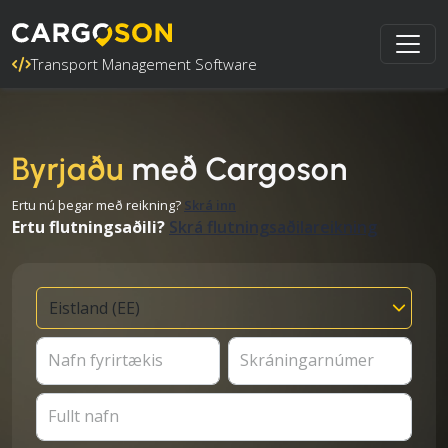
Transport Management Software
Byrjaðu
með Cargoson
Ertu nú þegar með reikning?
Skrá inn
Ertu flutningsaðili?
Skrá flutningsaðilareikning
Nafn fyrirtækis
Skráningarnúmer
Fullt nafn