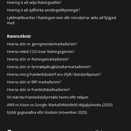
Hvernig á að velja flutningsaðila?
Hvernig á að sjálfvirka sendingatilkynningar?
Lykilmælikvarðar í flutningum sem allir vörustjórar ættu að fylgjast
með
Rannsóknir
Hversu stór er gervigreindarmarkaðurinn?
Hversu mikið CO2 losar flutningageirinn?
Hversu stór er flutningamarkaðurinn?
Hversu stór er fyrirtækjahugbúnaðarmarkaðurinn?
Hversu mörg framleiðslustörf eru ófyllt í Bandaríkjunum?
Hversu stór er ERP markaðurinn?
Hversu stór er framleiðsluiðnaðurinn?
50 stærstu framleiðslufyrirtæki heims eftir tekjum
AWS vs Azure vs Google: Markaðshlutdeild skýjaþjónustu (2025)
Fjöldi gagnasafna eftir löndum (nóvember 2025)