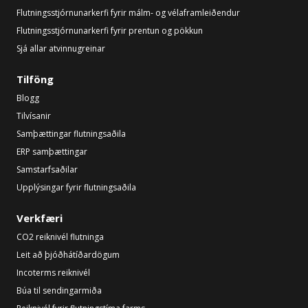
Flutningsstjórnunarkerfi fyrir málm- og vélaframleiðendur
Flutningsstjórnunarkerfi fyrir prentun og pökkun
Sjá allar atvinnugreinar
Tilföng
Blogg
Tilvísanir
Samþættingar flutningsaðila
ERP samþættingar
Samstarfsaðilar
Upplýsingar fyrir flutningsaðila
Verkfæri
CO2 reiknivél flutninga
Leit að þjóðhátíðardögum
Incoterms reiknivél
Búa til sendingarmiða