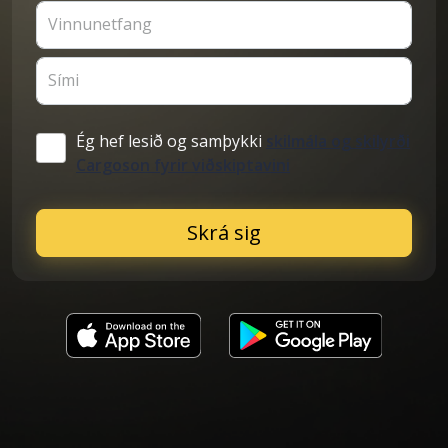
Vinnunetfang
Sími
Ég hef lesið og samþykki
skilmála og skilyrði
Cargoson fyrir viðskiptavini
Skrá sig